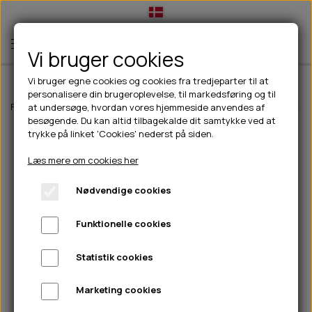
Vi bruger cookies
Vi bruger egne cookies og cookies fra tredjeparter til at
personalisere din brugeroplevelse, til markedsføring og til
TIL HUND
Forside
Til hunde
hundelegetøj
Kong Sherps Floofs Big Horn - M
at undersøge, hvordan vores hjemmeside anvendes af
besøgende. Du kan altid tilbagekalde dit samtykke ved at
💧FODER- VANDSKÅLE
TIL HUNDEEJER
trykke på linket 'Cookies' nederst på siden.
SLIK- & SNUSEMÅTTER
🥩 HUNDEFODER
DRIKKEFLASKER/TERMOFLASKER
TIL KAT
Læs mere om cookies her
🦺 HALSBÅND, LINER & SELER
FODER- & VANDSKÅLE
BELCANDO
HØMHØM POSER & DISPENSER
TILBUD
Nødvendige cookies
🦴 GODBIDDER & SNACKS
GODBIDSTASKE
CARNILOVE
LØB/TRÆNING
NYHEDER
Funktionelle cookies
🍖 SMAGSVARIANTER
🎾 LEGETØJ
HALSBÅND
CHICOPEE
HUER OG VANTER
🦠 PLEJE & HYGIEJNE
ABONNEMENT
TYGGEBEN
BOLDE
SELER
EDEN
GRIS
PINEWOOD SALES
Statistik cookies
HUNDESHAMPOO & BALSAM
HUNDEFODER UDEN KORN
100% NATURLIG SNACK
🐕 HUNDETØJ
OKSE & KALV
BAMSER
LINER
PINEWOOD TØJ
Marketing cookies
TÆNDER, ØRE, ØJE, POTER & NÆSE
🐾 UDSTYR & KOMFORT
SVØMMEVESTE
REBLEGETØJ
STORKØB
ISEGRIM
LYGTER
HEST
REGNTØJ