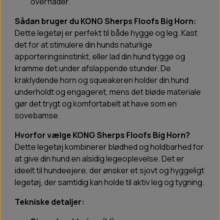
overflader.
Sådan bruger du KONG Sherps Floofs Big Horn:
Dette legetøj er perfekt til både hygge og leg. Kast
det for at stimulere din hunds naturlige
apporteringsinstinkt, eller lad din hund tygge og
kramme det under afslappende stunder. De
kraklydende horn og squeakeren holder din hund
underholdt og engageret, mens det bløde materiale
gør det trygt og komfortabelt at have som en
sovebamse.
Hvorfor vælge KONG Sherps Floofs Big Horn?
Dette legetøj kombinerer blødhed og holdbarhed for
at give din hund en alsidig legeoplevelse. Det er
ideelt til hundeejere, der ønsker et sjovt og hyggeligt
legetøj, der samtidig kan holde til aktiv leg og tygning.
Tekniske detaljer: