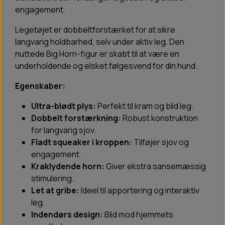
engagement.
Legetøjet er dobbeltforstærket for at sikre
langvarig holdbarhed, selv under aktiv leg. Den
nuttede Big Horn-figur er skabt til at være en
underholdende og elsket følgesvend for din hund.
Egenskaber:
Ultra-blødt plys:
Perfekt til kram og blid leg.
Dobbelt forstærkning:
Robust konstruktion
for langvarig sjov.
Fladt squeaker i kroppen:
Tilføjer sjov og
engagement.
Kraklydende horn:
Giver ekstra sansemæssig
stimulering.
Let at gribe:
Ideel til apportering og interaktiv
leg.
Indendørs design:
Blid mod hjemmets