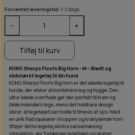
Forventet leveringstid:
1-2 dage
−
+
Tilføj til kurv
KONG Sherps Floofs Big Horn - M – Blødt og
slidstærkt legetøj til din hund
KONG Sherps Floofs Big Horn er det ideelle legetøj til
hunde, der elsker at kombinere leg og hygge. Den
ultra-bløde overflade gør den perfekt til kram og
blide indendørs lege, mens det holdbare design
sikrer, at legetøjet kan holde til timevis af sjov. Med
en unik flad squeaker i kroppen og kraklydende horn
tilføjer dette legetøj ekstra sansemæssig
stimulation, der forlænger legetiden og skaber