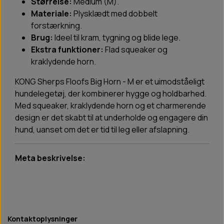
Størrelse:
Medium (M).
Materiale:
Plysklædt med dobbelt
forstærkning.
Brug:
Ideel til kram, tygning og blide lege.
Ekstra funktioner:
Flad squeaker og
kraklydende horn.
KONG Sherps Floofs Big Horn - M er et uimodståeligt
hundelegetøj, der kombinerer hygge og holdbarhed.
Med squeaker, kraklydende horn og et charmerende
design er det skabt til at underholde og engagere din
hund, uanset om det er tid til leg eller afslapning.
Meta beskrivelse:
Kontaktoplysninger