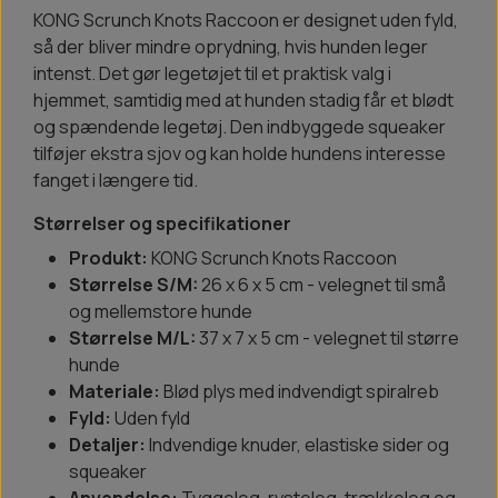
KONG Scrunch Knots Raccoon er designet uden fyld,
så der bliver mindre oprydning, hvis hunden leger
intenst. Det gør legetøjet til et praktisk valg i
hjemmet, samtidig med at hunden stadig får et blødt
og spændende legetøj. Den indbyggede squeaker
tilføjer ekstra sjov og kan holde hundens interesse
fanget i længere tid.
Størrelser og specifikationer
Produkt:
KONG Scrunch Knots Raccoon
Størrelse S/M:
26 x 6 x 5 cm - velegnet til små
og mellemstore hunde
Størrelse M/L:
37 x 7 x 5 cm - velegnet til større
hunde
Materiale:
Blød plys med indvendigt spiralreb
Fyld:
Uden fyld
Detaljer:
Indvendige knuder, elastiske sider og
squeaker