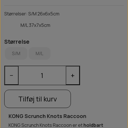
Størrelser: S/M 26x6x5cm
M/L 37x7x5cm
Størrelse
S/M
M/L
−
+
Tilføj til kurv
KONG Scrunch Knots Raccoon
KONG Scrunch Knots Raccoon er et
holdbart