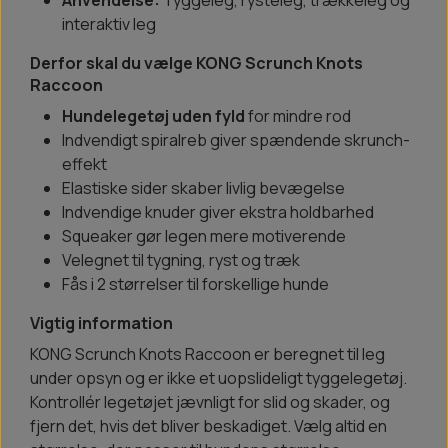
Anvendelse:
Tyggeleg, rysteleg, trækkeleg og
interaktiv leg
Derfor skal du vælge KONG Scrunch Knots
Raccoon
Hundelegetøj uden fyld
for mindre rod
Indvendigt spiralreb giver spændende skrunch-
effekt
Elastiske sider skaber livlig bevægelse
Indvendige knuder giver ekstra holdbarhed
Squeaker gør legen mere motiverende
Velegnet til tygning, ryst og træk
Fås i 2 størrelser til forskellige hunde
Vigtig information
KONG Scrunch Knots Raccoon er beregnet til leg
under opsyn og er ikke et uopslideligt tyggelegetøj.
Kontrollér legetøjet jævnligt for slid og skader, og
fjern det, hvis det bliver beskadiget. Vælg altid en