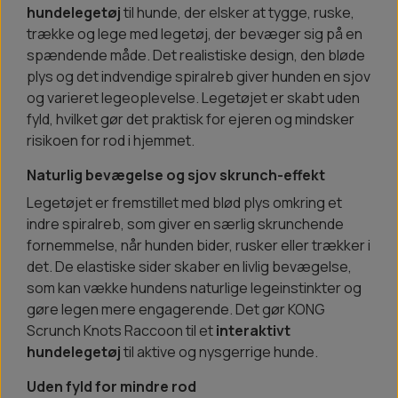
hundelegetøj
til hunde, der elsker at tygge, ruske,
trække og lege med legetøj, der bevæger sig på en
spændende måde. Det realistiske design, den bløde
plys og det indvendige spiralreb giver hunden en sjov
og varieret legeoplevelse. Legetøjet er skabt uden
fyld, hvilket gør det praktisk for ejeren og mindsker
risikoen for rod i hjemmet.
Naturlig bevægelse og sjov skrunch-effekt
Legetøjet er fremstillet med blød plys omkring et
indre spiralreb, som giver en særlig skrunchende
fornemmelse, når hunden bider, rusker eller trækker i
det. De elastiske sider skaber en livlig bevægelse,
som kan vække hundens naturlige legeinstinkter og
gøre legen mere engagerende. Det gør KONG
Scrunch Knots Raccoon til et
interaktivt
hundelegetøj
til aktive og nysgerrige hunde.
Uden fyld for mindre rod