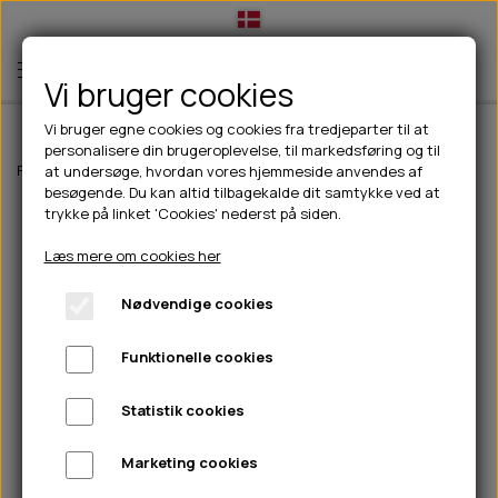
Vi bruger cookies
Vi bruger egne cookies og cookies fra tredjeparter til at
personalisere din brugeroplevelse, til markedsføring og til
TIL HUND
Forside
Til hunde
hundelegetøj
Kong Scrunch Knots Raccoon
at undersøge, hvordan vores hjemmeside anvendes af
besøgende. Du kan altid tilbagekalde dit samtykke ved at
💧FODER- VANDSKÅLE
TIL HUNDEEJER
trykke på linket 'Cookies' nederst på siden.
SLIK- & SNUSEMÅTTER
🥩 HUNDEFODER
DRIKKEFLASKER/TERMOFLASKER
TIL KAT
Læs mere om cookies her
🦺 HALSBÅND, LINER & SELER
FODER- & VANDSKÅLE
BELCANDO
HØMHØM POSER & DISPENSER
TILBUD
Nødvendige cookies
🦴 GODBIDDER & SNACKS
GODBIDSTASKE
CARNILOVE
LØB/TRÆNING
NYHEDER
Funktionelle cookies
🍖 SMAGSVARIANTER
🎾 LEGETØJ
HALSBÅND
CHICOPEE
HUER OG VANTER
🦠 PLEJE & HYGIEJNE
ABONNEMENT
TYGGEBEN
BOLDE
SELER
EDEN
GRIS
PINEWOOD SALES
Statistik cookies
HUNDESHAMPOO & BALSAM
HUNDEFODER UDEN KORN
100% NATURLIG SNACK
🐕 HUNDETØJ
OKSE & KALV
BAMSER
LINER
PINEWOOD TØJ
Marketing cookies
TÆNDER, ØRE, ØJE, POTER & NÆSE
🐾 UDSTYR & KOMFORT
SVØMMEVESTE
REBLEGETØJ
STORKØB
ISEGRIM
LYGTER
HEST
REGNTØJ