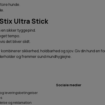
store hunde.
de.
tix Ultra Stick
m en sikker tyggepind.
 eget tempo.
is det bliver slidt.
er kombinerer sikkerhed, holdbarhed og sjov. Giv din hund en
nderholder og fremmer sund mundhygiejne.
Sociale medier
 og leveringsbetingelser
es
delse og reklamation