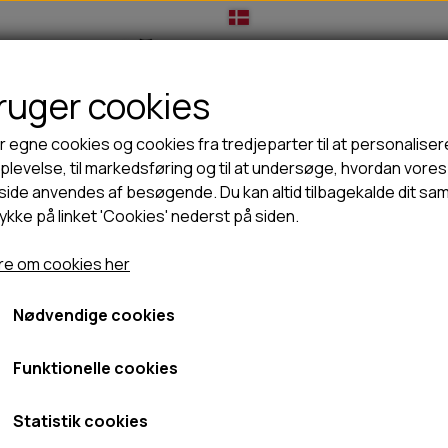
bruger cookies
IL HUNDEEJER
TIL KAT
TILBUD
NYHEDER
r egne cookies og cookies fra tredjeparter til at personaliser
levelse, til markedsføring og til at undersøge, hvordan vores
ide anvendes af besøgende. Du kan altid tilbagekalde dit sa
rykke på linket 'Cookies' nederst på siden.
🦺 HALSBÅND, LINER & SELER
🦴 GODBIDDER & SNACKS
tra
GODBIDSTASKE
TYGGEBEN
Kong Chewstix Ultra
e om cookies her
HALSBÅND
100% NATURLIG SNACK
SELER
STORKØB
Nødvendige cookies
Fra 79,95 kr.
LINER
HORN & GEVIR
LYGTER
BLØDE GODBIDDER/SNACKS
Fragt omk. tillægges
Funktionelle cookies
TRANSPORT SELE
KORNFRI GODBIDDER TIL HUNDE
Varenummer: 98256
IS
Statistik cookies
PØLSER