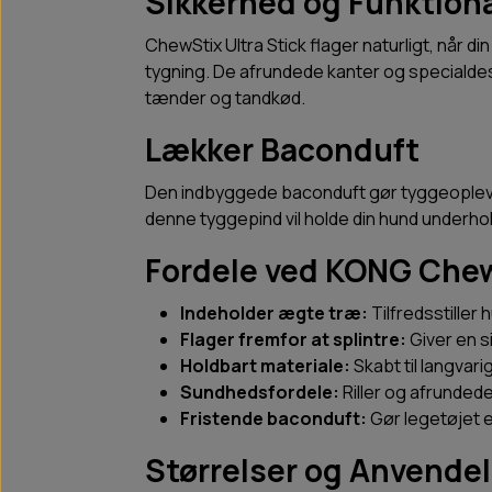
Sikkerhed og Funktiona
ChewStix Ultra Stick flager naturligt, når di
tygning. De afrundede kanter og specialdes
tænder og tandkød.
Lækker Baconduft
Den indbyggede baconduft gør tyggeopleve
denne tyggepind vil holde din hund underhold
Fordele ved KONG Chew
Indeholder ægte træ:
Tilfredsstiller
Flager fremfor at splintre:
Giver en 
Holdbart materiale:
Skabt til langvari
Sundhedsfordele:
Riller og afrunded
Fristende baconduft:
Gør legetøjet e
Størrelser og Anvende