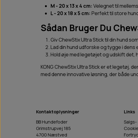
M - 20 x 13 x 4 cm:
Velegnet til mellem
L - 20 x 18 x 5 cm:
Perfekt til store hun
Sådan Bruger Du ChewS
Giv ChewStix Ultra Stick til din hund so
Lad din hund udforske og tygge i dens
Hold øje med legetøjet og udskift det, hv
KONG ChewStix Ultra Stick er et legetøj, d
med denne innovative løsning, der både u
Kontaktoplysninger
Links
BB Hundefoder
Salgs-
Grimstrupvej 185
Cooki
4700 Næstved
Fortry