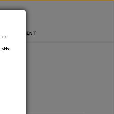
ABONNEMENT
e din
mtykke
🎾 LEGETØJ
🦠 PLEJE & HYGIEJNE
BOLDE
HUNDESHAMPOO & BALSAM
BAMSER
TÆNDER, ØRE, ØJE, POTER & NÆSE
REBLEGETØJ
HØMHØM POSER & DISPENSER
HVALPE LEGETØJ
FLÅTER & LOPPER
BANDAGE
GROOMING
RENGØRING