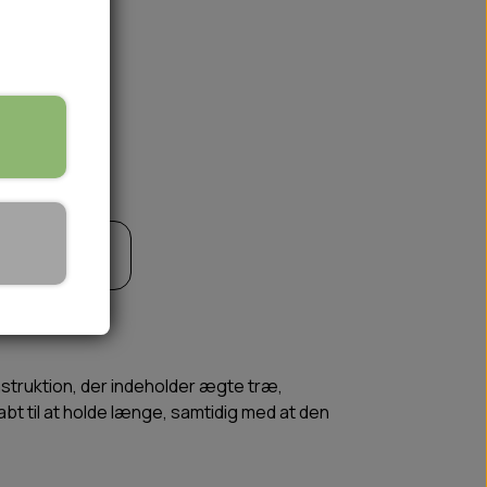
🏕️ TRÆNING & AKTIVITET
til kurv
TRÆNING
AKTIVITETSLEGETØJ
onstruktion, der indeholder ægte træ,
bt til at holde længe, samtidig med at den