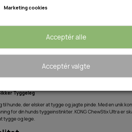
Størrelse: M - 20x13x4cm
Marketing cookies
L - 20x18x5cm
Størrelse
Acceptér alle
M
L
🐾 UDSTYR & KOMFORT
Acceptér valgte
Tilføj 
−
+
TRANSPORT
SENGE OG TÆPPER
HUNDEGÅRD/GITTER
Sikker Tyggeleg
SOMMERTING
g til hunde, der elsker at tygge og jagte pinde. Med en unik k
ning for din hunds tyggeinstinkter. KONG ChewStix Ultra er ska
 at tygge og lege.