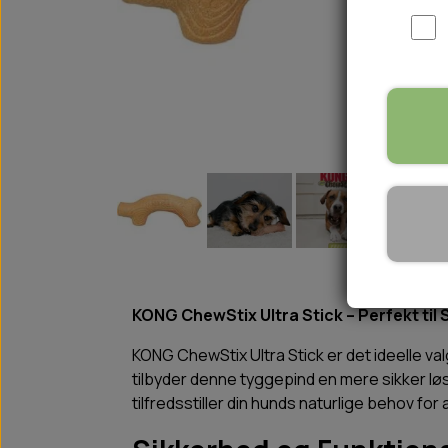
WOOLF ULTIMATE
TIL HJEMMET
WOLFSBLUT
STØVLER
WOLFBLUT VETLINE
VASK OG IMPRÆGNERING
KOSTTILSKUD
VÅDFODER TIL HUNDE
TOPPING TIL TØRFODER
🐕 HUNDETØJ
SVØMMEVESTE
SKO OG STRØMPER
JAKKER TIL HUNDE
KONG ChewStix Ultra Stick – Perfekt til 
KONG ChewStix Ultra Stick er det ideelle val
tilbyder denne tyggepind en mere sikker løs
tilfredsstiller din hunds naturlige behov for