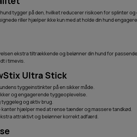
litet
n hund tygger på den, hvilket reducerer risikoen for splinter og 
ignede riller hjælper ikke kun med at holde din hund engage
lsen ekstra tiltrækkende og belønner din hund for passende
t i timevis.
Stix Ultra Stick
 hundens tyggeinstinkter på en sikker måde.
sikker og engagerende tyggeoplevelse.
g tyggeleg og aktiv brug.
e kanter hjælper med at rense tænder og massere tandkød.
kstra attraktivt og belønner korrekt adfærd.
lse