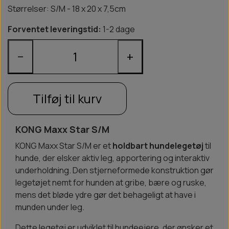
Størrelser: S/M - 18 x 20 x 7,5cm
Forventet leveringstid:
1-2 dage
−
+
Tilføj til kurv
KONG Maxx Star S/M
KONG Maxx Star S/M er et
holdbart hundelegetøj
til
hunde, der elsker aktiv leg, apportering og interaktiv
underholdning. Den stjerneformede konstruktion gør
legetøjet nemt for hunden at gribe, bære og ruske,
mens det bløde ydre gør det behageligt at have i
munden under leg.
Dette legetøj er udviklet til hundeejere, der ønsker et