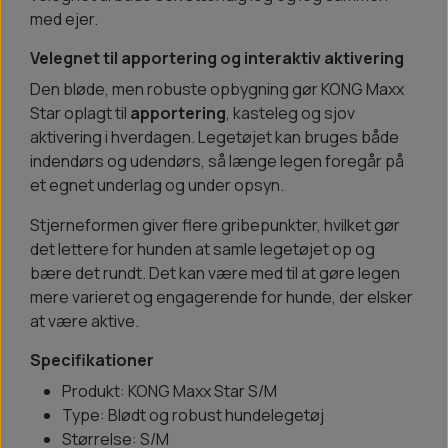
med ejer.
Velegnet til apportering og interaktiv aktivering
Den bløde, men robuste opbygning gør KONG Maxx
Star oplagt til
apportering
, kasteleg og sjov
aktivering i hverdagen. Legetøjet kan bruges både
indendørs og udendørs, så længe legen foregår på
et egnet underlag og under opsyn.
Stjerneformen giver flere gribepunkter, hvilket gør
det lettere for hunden at samle legetøjet op og
bære det rundt. Det kan være med til at gøre legen
mere varieret og engagerende for hunde, der elsker
at være aktive.
Specifikationer
Produkt: KONG Maxx Star S/M
Type: Blødt og robust hundelegetøj
Størrelse: S/M