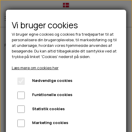
Vi bruger cookies
Vi bruger egne cookies og cookies fra tredjeparter til at
personalisere din brugeroplevelse, til markedsføring og til
TIL HUND
Forside
Til hunde
hundelegetøj
Kong Maxx Star S/M
at undersøge, hvordan vores hjemmeside anvendes af
besøgende. Du kan altid tilbagekalde dit samtykke ved at
💧FODER- VANDSKÅLE
TIL HUNDEEJER
trykke på linket 'Cookies' nederst på siden.
SLIK- & SNUSEMÅTTER
🥩 HUNDEFODER
DRIKKEFLASKER/TERMOFLASKER
TIL KAT
Læs mere om cookies her
🦺 HALSBÅND, LINER & SELER
FODER- & VANDSKÅLE
BELCANDO
HØMHØM POSER & DISPENSER
TILBUD
Nødvendige cookies
🦴 GODBIDDER & SNACKS
GODBIDSTASKE
CARNILOVE
LØB/TRÆNING
NYHEDER
Funktionelle cookies
🍖 SMAGSVARIANTER
🎾 LEGETØJ
HALSBÅND
CHICOPEE
HUER OG VANTER
🦠 PLEJE & HYGIEJNE
ABONNEMENT
TYGGEBEN
BOLDE
SELER
EDEN
GRIS
PINEWOOD SALES
Statistik cookies
HUNDESHAMPOO & BALSAM
HUNDEFODER UDEN KORN
100% NATURLIG SNACK
🐕 HUNDETØJ
OKSE & KALV
BAMSER
LINER
PINEWOOD TØJ
Marketing cookies
TÆNDER, ØRE, ØJE, POTER & NÆSE
🐾 UDSTYR & KOMFORT
SVØMMEVESTE
REBLEGETØJ
STORKØB
ISEGRIM
LYGTER
HEST
REGNTØJ