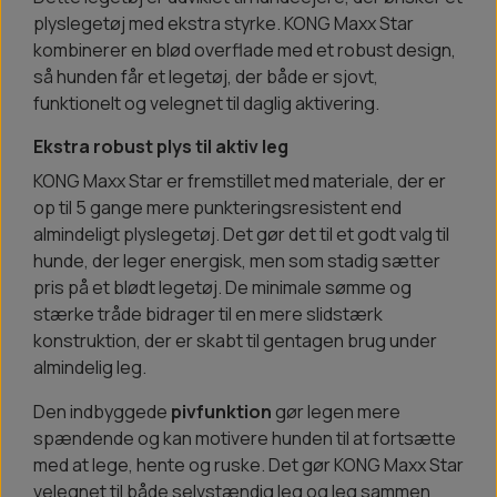
plyslegetøj med ekstra styrke. KONG Maxx Star
kombinerer en blød overflade med et robust design,
så hunden får et legetøj, der både er sjovt,
funktionelt og velegnet til daglig aktivering.
Ekstra robust plys til aktiv leg
KONG Maxx Star er fremstillet med materiale, der er
op til 5 gange mere punkteringsresistent end
almindeligt plyslegetøj. Det gør det til et godt valg til
hunde, der leger energisk, men som stadig sætter
pris på et blødt legetøj. De minimale sømme og
stærke tråde bidrager til en mere slidstærk
konstruktion, der er skabt til gentagen brug under
almindelig leg.
Den indbyggede
pivfunktion
gør legen mere
spændende og kan motivere hunden til at fortsætte
med at lege, hente og ruske. Det gør KONG Maxx Star
velegnet til både selvstændig leg og leg sammen