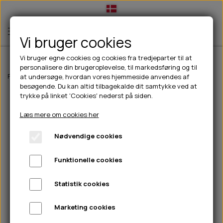
Vi bruger cookies
Vi bruger egne cookies og cookies fra tredjeparter til at
personalisere din brugeroplevelse, til markedsføring og til
TIL HUND
Forside
Til Katte
Kong Kickeroo Pink
at undersøge, hvordan vores hjemmeside anvendes af
besøgende. Du kan altid tilbagekalde dit samtykke ved at
💧FODER- VANDSKÅLE
TIL HUNDEEJER
trykke på linket 'Cookies' nederst på siden.
SLIK- & SNUSEMÅTTER
🥩 HUNDEFODER
DRIKKEFLASKER/TERMOFLASKER
TIL KAT
Læs mere om cookies her
🦺 HALSBÅND, LINER & SELER
FODER- & VANDSKÅLE
BELCANDO
HØMHØM POSER & DISPENSER
TILBUD
Nødvendige cookies
🦴 GODBIDDER & SNACKS
GODBIDSTASKE
CARNILOVE
LØB/TRÆNING
NYHEDER
Funktionelle cookies
🍖 SMAGSVARIANTER
🎾 LEGETØJ
HALSBÅND
CHICOPEE
HUER OG VANTER
🦠 PLEJE & HYGIEJNE
ABONNEMENT
TYGGEBEN
BOLDE
SELER
EDEN
GRIS
PINEWOOD SALES
Statistik cookies
HUNDESHAMPOO & BALSAM
HUNDEFODER UDEN KORN
100% NATURLIG SNACK
🐕 HUNDETØJ
OKSE & KALV
BAMSER
LINER
PINEWOOD TØJ
Marketing cookies
TÆNDER, ØRE, ØJE, POTER & NÆSE
🐾 UDSTYR & KOMFORT
SVØMMEVESTE
REBLEGETØJ
STORKØB
ISEGRIM
LYGTER
HEST
REGNTØJ