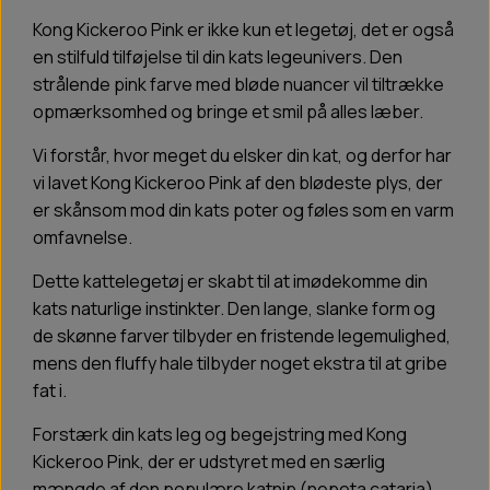
Kong Kickeroo Pink er ikke kun et legetøj, det er også
en stilfuld tilføjelse til din kats legeunivers. Den
strålende pink farve med bløde nuancer vil tiltrække
opmærksomhed og bringe et smil på alles læber.
Vi forstår, hvor meget du elsker din kat, og derfor har
vi lavet Kong Kickeroo Pink af den blødeste plys, der
er skånsom mod din kats poter og føles som en varm
omfavnelse.
Dette kattelegetøj er skabt til at imødekomme din
kats naturlige instinkter. Den lange, slanke form og
de skønne farver tilbyder en fristende legemulighed,
mens den fluffy hale tilbyder noget ekstra til at gribe
fat i.
Forstærk din kats leg og begejstring med Kong
Kickeroo Pink, der er udstyret med en særlig
mængde af den populære katnip (nepeta cataria).