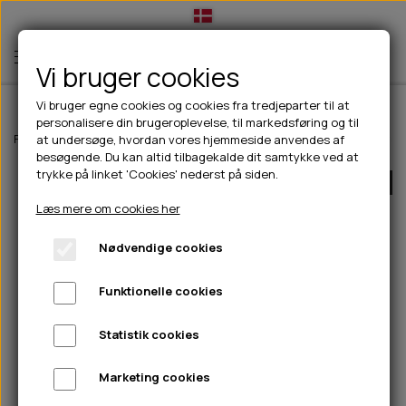
Vi bruger cookies
Vi bruger egne cookies og cookies fra tredjeparter til at
personalisere din brugeroplevelse, til markedsføring og til
TIL HUND
Forside
Til hunde
hundelegetøj
Aktivitetslegetøj
Kong Easy Trea
at undersøge, hvordan vores hjemmeside anvendes af
besøgende. Du kan altid tilbagekalde dit samtykke ved at
💧FODER- VANDSKÅLE
TIL HUNDEEJER
trykke på linket 'Cookies' nederst på siden.
UDSOLGT
SLIK- & SNUSEMÅTTER
🥩 HUNDEFODER
DRIKKEFLASKER/TERMOFLASKER
TIL KAT
Læs mere om cookies her
🦺 HALSBÅND, LINER & SELER
FODER- & VANDSKÅLE
BELCANDO
HØMHØM POSER & DISPENSER
TILBUD
Nødvendige cookies
🦴 GODBIDDER & SNACKS
GODBIDSTASKE
CARNILOVE
LØB/TRÆNING
NYHEDER
Funktionelle cookies
🍖 SMAGSVARIANTER
🎾 LEGETØJ
HALSBÅND
CHICOPEE
HUER OG VANTER
🦠 PLEJE & HYGIEJNE
ABONNEMENT
TYGGEBEN
BOLDE
SELER
EDEN
GRIS
PINEWOOD SALES
Statistik cookies
HUNDESHAMPOO & BALSAM
HUNDEFODER UDEN KORN
100% NATURLIG SNACK
🐕 HUNDETØJ
OKSE & KALV
BAMSER
LINER
PINEWOOD TØJ
Marketing cookies
TÆNDER, ØRE, ØJE, POTER & NÆSE
🐾 UDSTYR & KOMFORT
SVØMMEVESTE
REBLEGETØJ
STORKØB
ISEGRIM
LYGTER
HEST
REGNTØJ