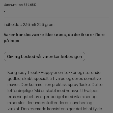
Varenummer: 634.6512
Indholdet: 236 ml/ 226 gram
Varen kan desværre ikke købes, da der ikke er flere
på lager
Giv mig besked når varen kan købes igen
Kong Easy Treat - Puppy er en lækker og nærende
godbid, skabt specielt til hvalpe og deres sensitive
maver. Den kommer i en praktisk sprayflaske. Dette
letfordøjelige fyld er skabt med hensyn til hvalpes
ernæringsbehov og er beriget med vitaminer og
mineraler, der understøtter deres sundhed og
vækst. Den cremede konsistens gør det let at fylde