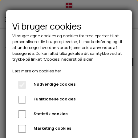
Vi bruger cookies
Vi bruger egne cookies og cookies fra tredjeparter til at
personalisere din brugeroplevelse, til markedsføring og til
TIL HUND
Forside
Til hunde
hundelegetøj
Aktivitetslegetøj
Kong Easy Trea
at undersøge, hvordan vores hjemmeside anvendes af
besøgende. Du kan altid tilbagekalde dit samtykke ved at
💧FODER- VANDSKÅLE
TIL HUNDEEJER
trykke på linket 'Cookies' nederst på siden.
UDSOLGT
SLIK- & SNUSEMÅTTER
🥩 HUNDEFODER
DRIKKEFLASKER/TERMOFLASKER
TIL KAT
Læs mere om cookies her
🦺 HALSBÅND, LINER & SELER
FODER- & VANDSKÅLE
BELCANDO
HØMHØM POSER & DISPENSER
TILBUD
Nødvendige cookies
🦴 GODBIDDER & SNACKS
GODBIDSTASKE
CARNILOVE
LØB/TRÆNING
NYHEDER
Funktionelle cookies
🍖 SMAGSVARIANTER
🎾 LEGETØJ
HALSBÅND
CHICOPEE
HUER OG VANTER
🦠 PLEJE & HYGIEJNE
ABONNEMENT
TYGGEBEN
BOLDE
SELER
EDEN
GRIS
PINEWOOD SALES
Statistik cookies
HUNDESHAMPOO & BALSAM
HUNDEFODER UDEN KORN
100% NATURLIG SNACK
🐕 HUNDETØJ
OKSE & KALV
BAMSER
LINER
PINEWOOD TØJ
Marketing cookies
TÆNDER, ØRE, ØJE, POTER & NÆSE
🐾 UDSTYR & KOMFORT
SVØMMEVESTE
REBLEGETØJ
STORKØB
ISEGRIM
LYGTER
HEST
REGNTØJ