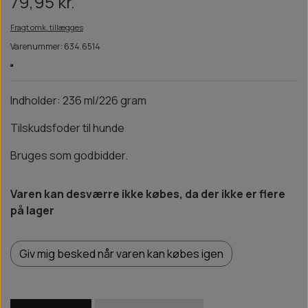
79,95 kr.
Fragt omk. tillægges
Varenummer: 634.6514
Indholder: 236 ml/226 gram
Tilskudsfoder til hunde
Bruges som godbidder.
Varen kan desværre ikke købes, da der ikke er flere
på lager
Giv mig besked når varen kan købes igen