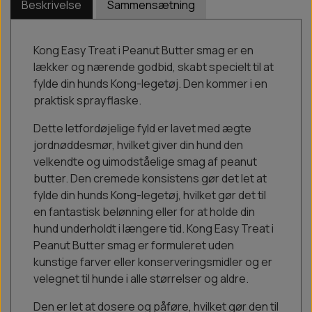
Beskrivelse
Sammensætning
Kong Easy Treat i Peanut Butter smag er en
lækker og nærende godbid, skabt specielt til at
fylde din hunds Kong-legetøj. Den kommer i en
praktisk sprayflaske.
Dette letfordøjelige fyld er lavet med ægte
jordnøddesmør, hvilket giver din hund den
velkendte og uimodståelige smag af peanut
butter. Den cremede konsistens gør det let at
fylde din hunds Kong-legetøj, hvilket gør det til
en fantastisk belønning eller for at holde din
hund underholdt i længere tid. Kong Easy Treat i
Peanut Butter smag er formuleret uden
kunstige farver eller konserveringsmidler og er
velegnet til hunde i alle størrelser og aldre.
Den er let at dosere og påføre, hvilket gør den til