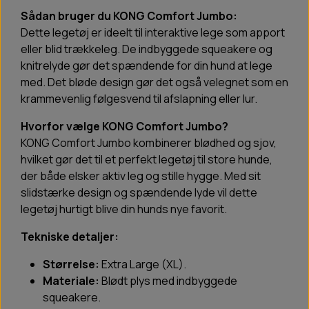
Sådan bruger du KONG Comfort Jumbo:
Dette legetøj er ideelt til interaktive lege som apport
eller blid trækkeleg. De indbyggede squeakere og
knitrelyde gør det spændende for din hund at lege
med. Det bløde design gør det også velegnet som en
krammevenlig følgesvend til afslapning eller lur.
Hvorfor vælge KONG Comfort Jumbo?
KONG Comfort Jumbo kombinerer blødhed og sjov,
hvilket gør det til et perfekt legetøj til store hunde,
der både elsker aktiv leg og stille hygge. Med sit
slidstærke design og spændende lyde vil dette
legetøj hurtigt blive din hunds nye favorit.
Tekniske detaljer:
Størrelse:
Extra Large (XL).
Materiale:
Blødt plys med indbyggede
squeakere.