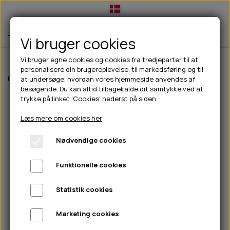
Vi bruger cookies
Vi bruger egne cookies og cookies fra tredjeparter til at
personalisere din brugeroplevelse, til markedsføring og til
TIL HUND
Forside
Til hunde
hundelegetøj
Kong Comfort Jumbo - XL
at undersøge, hvordan vores hjemmeside anvendes af
besøgende. Du kan altid tilbagekalde dit samtykke ved at
💧FODER- VANDSKÅLE
TIL HUNDEEJER
trykke på linket 'Cookies' nederst på siden.
SLIK- & SNUSEMÅTTER
🥩 HUNDEFODER
DRIKKEFLASKER/TERMOFLASKER
TIL KAT
Læs mere om cookies her
🦺 HALSBÅND, LINER & SELER
FODER- & VANDSKÅLE
BELCANDO
HØMHØM POSER & DISPENSER
TILBUD
Nødvendige cookies
🦴 GODBIDDER & SNACKS
GODBIDSTASKE
CARNILOVE
LØB/TRÆNING
NYHEDER
Funktionelle cookies
🍖 SMAGSVARIANTER
🎾 LEGETØJ
HALSBÅND
CHICOPEE
HUER OG VANTER
🦠 PLEJE & HYGIEJNE
ABONNEMENT
TYGGEBEN
BOLDE
SELER
EDEN
GRIS
PINEWOOD SALES
Statistik cookies
HUNDESHAMPOO & BALSAM
HUNDEFODER UDEN KORN
100% NATURLIG SNACK
🐕 HUNDETØJ
OKSE & KALV
BAMSER
LINER
PINEWOOD TØJ
Marketing cookies
TÆNDER, ØRE, ØJE, POTER & NÆSE
🐾 UDSTYR & KOMFORT
SVØMMEVESTE
REBLEGETØJ
STORKØB
ISEGRIM
LYGTER
HEST
REGNTØJ