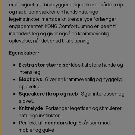
er designet med indbyggede squeakere i både krop
og næb, som vækker din hunds naturlige
legeinstinkter, mens de knitrende lyde forlænger
engagementet. KONG Comfort Jumbo er ideelt til
indendørs leg og giver også en krammevenlig
oplevelse, når det er tid til afslapning.
Egenskaber:
Ekstra stor størrelse:
Ideelt til store hunde og
intens leg.
Blødt plys:
Giver en krammevenlig og hyggelig
oplevelse.
Squeakere i krop og næb:
Øger interessen og
sjovet.
Knitrelyde:
Forlænger legetiden og stimulerer
naturlige instinkter.
Perfekt til indendørs leg:
Skånsom mod
møbler og gulve.