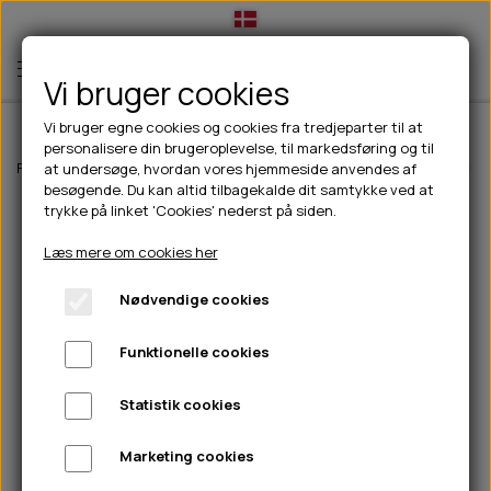
Vi bruger cookies
Vi bruger egne cookies og cookies fra tredjeparter til at
personalisere din brugeroplevelse, til markedsføring og til
TIL HUND
Forside
Til hunde
Pleje & hygiejne
Grooming
KW Smart Blade nr.
at undersøge, hvordan vores hjemmeside anvendes af
besøgende. Du kan altid tilbagekalde dit samtykke ved at
💧FODER- VANDSKÅLE
TIL HUNDEEJER
trykke på linket 'Cookies' nederst på siden.
SLIK- & SNUSEMÅTTER
🥩 HUNDEFODER
DRIKKEFLASKER/TERMOFLASKER
TIL KAT
Læs mere om cookies her
🦺 HALSBÅND, LINER & SELER
FODER- & VANDSKÅLE
BELCANDO
HØMHØM POSER & DISPENSER
TILBUD
Nødvendige cookies
🦴 GODBIDDER & SNACKS
GODBIDSTASKE
CARNILOVE
LØB/TRÆNING
NYHEDER
Funktionelle cookies
🍖 SMAGSVARIANTER
🎾 LEGETØJ
HALSBÅND
CHICOPEE
HUER OG VANTER
🦠 PLEJE & HYGIEJNE
ABONNEMENT
TYGGEBEN
BOLDE
SELER
EDEN
GRIS
PINEWOOD SALES
Statistik cookies
HUNDESHAMPOO & BALSAM
HUNDEFODER UDEN KORN
100% NATURLIG SNACK
🐕 HUNDETØJ
OKSE & KALV
BAMSER
LINER
PINEWOOD TØJ
Marketing cookies
TÆNDER, ØRE, ØJE, POTER & NÆSE
🐾 UDSTYR & KOMFORT
SVØMMEVESTE
REBLEGETØJ
STORKØB
ISEGRIM
LYGTER
HEST
REGNTØJ