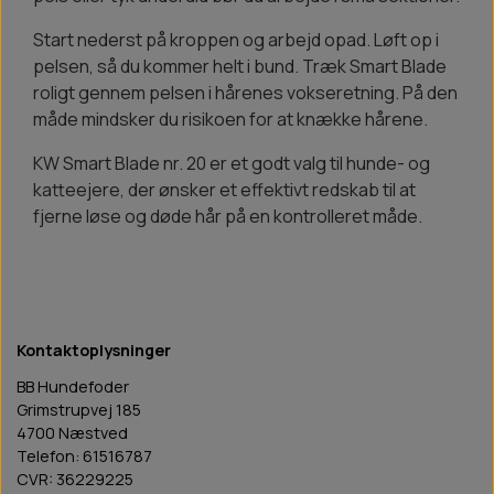
Start nederst på kroppen og arbejd opad. Løft op i
pelsen, så du kommer helt i bund. Træk Smart Blade
roligt gennem pelsen i hårenes vokseretning. På den
måde mindsker du risikoen for at knække hårene.
KW Smart Blade nr. 20 er et godt valg til hunde- og
katteejere, der ønsker et effektivt redskab til at
fjerne løse og døde hår på en kontrolleret måde.
Kontaktoplysninger
BB Hundefoder
Grimstrupvej 185
4700 Næstved
Telefon: 61516787
CVR: 36229225