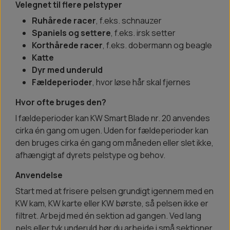
Velegnet til flere pelstyper
Ruhårede racer
, f.eks. schnauzer
Spaniels og settere
, f.eks. irsk setter
Korthårede racer
, f.eks. dobermann og beagle
Katte
Dyr med underuld
Fældeperioder
, hvor løse hår skal fjernes
Hvor ofte bruges den?
I fældeperioder kan KW Smart Blade nr. 20 anvendes
cirka én gang om ugen. Uden for fældeperioder kan
den bruges cirka én gang om måneden eller slet ikke,
afhængigt af dyrets pelstype og behov.
Anvendelse
Start med at frisere pelsen grundigt igennem med en
KW kam, KW karte eller KW børste, så pelsen ikke er
filtret. Arbejd med én sektion ad gangen. Ved lang
pels eller tyk underuld bør du arbejde i små sektioner.