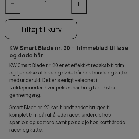
−
+
Tilføj til kurv
KW Smart Blade nr. 20 – trimmeblad til løse
og døde hår
KW Smart Blade nr. 20 er et effektivt redskab til trim
og fjernelse af løse og døde hår hos hunde og katte
med underuld. Det er særligt velegnet i
fældeperioder, hvor pelsen har brug for ekstra
gennemgang.
Smart Blade nr. 20 kan blandt andet bruges til
komplet trim på ruhårede racer, underuld hos
spaniels og settere samt pelspleje hos korthårede
racer og katte.