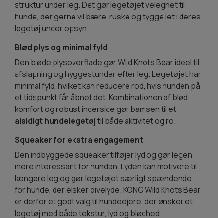
struktur under leg. Det gør legetøjet velegnet til
hunde, der gerne vil bære, ruske og tygge let i deres
legetøj under opsyn.
Blød plys og minimal fyld
Den bløde plysoverflade gør Wild Knots Bear ideel til
afslapning og hyggestunder efter leg. Legetøjet har
minimal fyld, hvilket kan reducere rod, hvis hunden på
et tidspunkt får åbnet det. Kombinationen af blød
komfort og robust inderside gør bamsen til et
alsidigt hundelegetøj
til både aktivitet og ro.
Squeaker for ekstra engagement
Den indbyggede squeaker tilføjer lyd og gør legen
mere interessant for hunden. Lyden kan motivere til
længere leg og gør legetøjet særligt spændende
for hunde, der elsker pivelyde. KONG Wild Knots Bear
er derfor et godt valg til hundeejere, der ønsker et
legetøj med både tekstur, lyd og blødhed.