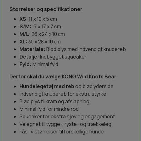
Størrelser og specifikationer
XS:
11 x 10 x 5 cm
S/M:
17 x 17 x 7 cm
M/L:
26 x 24 x 10 cm
XL:
30 x 28 x 10 cm
Materiale:
Blød plys med indvendigt knudereb
Detalje:
Indbygget squeaker
Fyld:
Minimal fyld
Derfor skal du vælge KONG Wild Knots Bear
Hundelegetøj med reb
og blød yderside
Indvendigt knudereb for ekstra styrke
Blød plys til kram og afslapning
Minimal fyld for mindre rod
Squeaker for ekstra sjov og engagement
Velegnet til tygge-, ryste- og trækkeleg
Fås i 4 størrelser til forskellige hunde