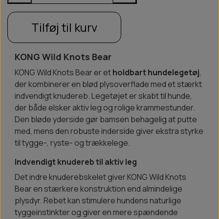
Tilføj til kurv
KONG Wild Knots Bear
KONG Wild Knots Bear er et
holdbart hundelegetøj
,
der kombinerer en blød plysoverflade med et stærkt
indvendigt knudereb. Legetøjet er skabt til hunde,
der både elsker aktiv leg og rolige krammestunder.
Den bløde yderside gør bamsen behagelig at putte
med, mens den robuste inderside giver ekstra styrke
til tygge-, ryste- og trækkelege.
Indvendigt knudereb til aktiv leg
Det indre knuderebskelet giver KONG Wild Knots
Bear en stærkere konstruktion end almindelige
plysdyr. Rebet kan stimulere hundens naturlige
tyggeinstinkter og giver en mere spændende