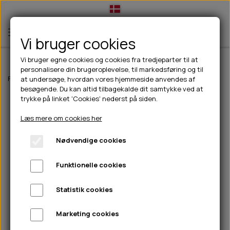
Vi bruger cookies
Vi bruger egne cookies og cookies fra tredjeparter til at
personalisere din brugeroplevelse, til markedsføring og til
TIL HUND
Forside
Til hunde
hundelegetøj
Kong Wild Knots Bear
at undersøge, hvordan vores hjemmeside anvendes af
besøgende. Du kan altid tilbagekalde dit samtykke ved at
💧FODER- VANDSKÅLE
TIL HUNDEEJER
trykke på linket 'Cookies' nederst på siden.
SLIK- & SNUSEMÅTTER
🥩 HUNDEFODER
DRIKKEFLASKER/TERMOFLASKER
TIL KAT
Læs mere om cookies her
🦺 HALSBÅND, LINER & SELER
FODER- & VANDSKÅLE
BELCANDO
HØMHØM POSER & DISPENSER
TILBUD
Nødvendige cookies
🦴 GODBIDDER & SNACKS
GODBIDSTASKE
CARNILOVE
LØB/TRÆNING
NYHEDER
Funktionelle cookies
🍖 SMAGSVARIANTER
🎾 LEGETØJ
HALSBÅND
CHICOPEE
HUER OG VANTER
🦠 PLEJE & HYGIEJNE
ABONNEMENT
TYGGEBEN
BOLDE
SELER
EDEN
GRIS
PINEWOOD SALES
Statistik cookies
HUNDESHAMPOO & BALSAM
HUNDEFODER UDEN KORN
100% NATURLIG SNACK
🐕 HUNDETØJ
OKSE & KALV
BAMSER
LINER
PINEWOOD TØJ
Marketing cookies
TÆNDER, ØRE, ØJE, POTER & NÆSE
🐾 UDSTYR & KOMFORT
SVØMMEVESTE
REBLEGETØJ
STORKØB
ISEGRIM
LYGTER
HEST
REGNTØJ