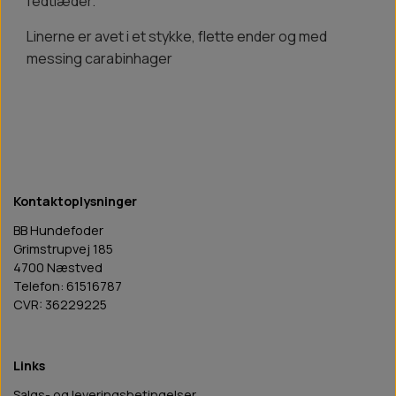
fedtlæder.
Linerne er avet i et stykke, flette ender og med
messing carabinhager
Kontaktoplysninger
BB Hundefoder
Grimstrupvej 185
4700 Næstved
Telefon: 61516787
CVR: 36229225
Links
Salgs- og leveringsbetingelser