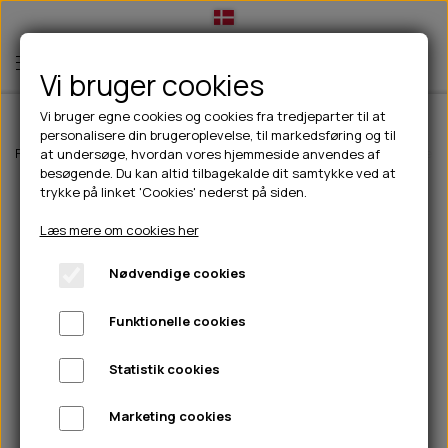
Vi bruger cookies
Vi bruger egne cookies og cookies fra tredjeparter til at
personalisere din brugeroplevelse, til markedsføring og til
TIL HUND
Forside
Til hunde
Halsbånd, liner & seler
Liner
JHS Læder Enkeltl
at undersøge, hvordan vores hjemmeside anvendes af
besøgende. Du kan altid tilbagekalde dit samtykke ved at
💧FODER- VANDSKÅLE
TIL HUNDEEJER
trykke på linket 'Cookies' nederst på siden.
SLIK- & SNUSEMÅTTER
🥩 HUNDEFODER
DRIKKEFLASKER/TERMOFLASKER
TIL KAT
Læs mere om cookies her
🦺 HALSBÅND, LINER & SELER
FODER- & VANDSKÅLE
BELCANDO
HØMHØM POSER & DISPENSER
TILBUD
Nødvendige cookies
🦴 GODBIDDER & SNACKS
GODBIDSTASKE
CARNILOVE
LØB/TRÆNING
NYHEDER
Funktionelle cookies
🍖 SMAGSVARIANTER
🎾 LEGETØJ
HALSBÅND
CHICOPEE
HUER OG VANTER
🦠 PLEJE & HYGIEJNE
ABONNEMENT
TYGGEBEN
BOLDE
SELER
EDEN
GRIS
PINEWOOD SALES
Statistik cookies
HUNDESHAMPOO & BALSAM
HUNDEFODER UDEN KORN
100% NATURLIG SNACK
🐕 HUNDETØJ
OKSE & KALV
BAMSER
LINER
PINEWOOD TØJ
Marketing cookies
TÆNDER, ØRE, ØJE, POTER & NÆSE
🐾 UDSTYR & KOMFORT
SVØMMEVESTE
REBLEGETØJ
STORKØB
ISEGRIM
LYGTER
HEST
REGNTØJ