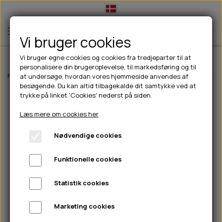
Vi bruger cookies
Vi bruger egne cookies og cookies fra tredjeparter til at
personalisere din brugeroplevelse, til markedsføring og til
TIL HUND
Forside
Til hunde
Halsbånd, liner & seler
Liner
JHS Læder Enkeltl
at undersøge, hvordan vores hjemmeside anvendes af
besøgende. Du kan altid tilbagekalde dit samtykke ved at
💧FODER- VANDSKÅLE
TIL HUNDEEJER
trykke på linket 'Cookies' nederst på siden.
SLIK- & SNUSEMÅTTER
🥩 HUNDEFODER
DRIKKEFLASKER/TERMOFLASKER
TIL KAT
Læs mere om cookies her
🦺 HALSBÅND, LINER & SELER
FODER- & VANDSKÅLE
BELCANDO
HØMHØM POSER & DISPENSER
TILBUD
Nødvendige cookies
🦴 GODBIDDER & SNACKS
GODBIDSTASKE
CARNILOVE
LØB/TRÆNING
NYHEDER
Funktionelle cookies
🍖 SMAGSVARIANTER
🎾 LEGETØJ
HALSBÅND
CHICOPEE
HUER OG VANTER
🦠 PLEJE & HYGIEJNE
ABONNEMENT
TYGGEBEN
BOLDE
SELER
EDEN
GRIS
PINEWOOD SALES
Statistik cookies
HUNDESHAMPOO & BALSAM
HUNDEFODER UDEN KORN
100% NATURLIG SNACK
🐕 HUNDETØJ
OKSE & KALV
BAMSER
LINER
PINEWOOD TØJ
Marketing cookies
TÆNDER, ØRE, ØJE, POTER & NÆSE
🐾 UDSTYR & KOMFORT
SVØMMEVESTE
REBLEGETØJ
STORKØB
ISEGRIM
LYGTER
HEST
REGNTØJ