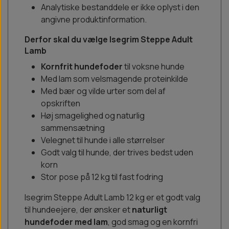
Analytiske bestanddele er ikke oplyst i den
angivne produktinformation.
Derfor skal du vælge Isegrim Steppe Adult
Lamb
Kornfrit hundefoder
til voksne hunde
Med lam som velsmagende proteinkilde
Med bær og vilde urter som del af
opskriften
Høj smagelighed og naturlig
sammensætning
Velegnet til hunde i alle størrelser
Godt valg til hunde, der trives bedst uden
korn
Stor pose på 12 kg til fast fodring
Isegrim Steppe Adult Lamb 12 kg er et godt valg
til hundeejere, der ønsker et
naturligt
hundefoder med lam
, god smag og en kornfri