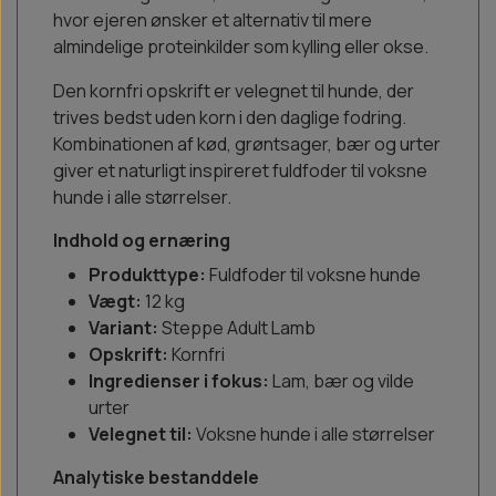
hvor ejeren ønsker et alternativ til mere
almindelige proteinkilder som kylling eller okse.
Den kornfri opskrift er velegnet til hunde, der
trives bedst uden korn i den daglige fodring.
Kombinationen af kød, grøntsager, bær og urter
giver et naturligt inspireret fuldfoder til voksne
hunde i alle størrelser.
Indhold og ernæring
Produkttype:
Fuldfoder til voksne hunde
Vægt:
12 kg
Variant:
Steppe Adult Lamb
Opskrift:
Kornfri
Ingredienser i fokus:
Lam, bær og vilde
urter
Velegnet til:
Voksne hunde i alle størrelser
Analytiske bestanddele