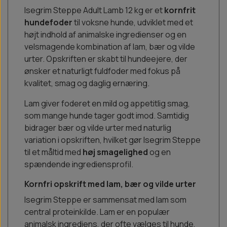
Isegrim Steppe Adult Lamb 12 kg er et
kornfrit
hundefoder
til voksne hunde, udviklet med et
højt indhold af animalske ingredienser og en
velsmagende kombination af lam, bær og vilde
urter. Opskriften er skabt til hundeejere, der
ønsker et naturligt fuldfoder med fokus på
kvalitet, smag og daglig ernæring.
Lam giver foderet en mild og appetitlig smag,
som mange hunde tager godt imod. Samtidig
bidrager bær og vilde urter med naturlig
variation i opskriften, hvilket gør Isegrim Steppe
til et måltid med
høj smagelighed
og en
spændende ingrediensprofil.
Kornfri opskrift med lam, bær og vilde urter
Isegrim Steppe er sammensat med lam som
central proteinkilde. Lam er en populær
animalsk ingrediens, der ofte vælges til hunde,