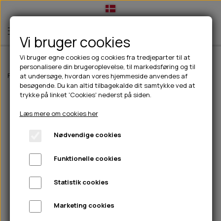
Vi bruger cookies
Vi bruger egne cookies og cookies fra tredjeparter til at
personalisere din brugeroplevelse, til markedsføring og til
TIL HUND
Forside
Til hunde
Hundefoder
Isegrim
Isegrim Steppe Adult Lam 
at undersøge, hvordan vores hjemmeside anvendes af
besøgende. Du kan altid tilbagekalde dit samtykke ved at
💧FODER- VANDSKÅLE
TIL HUNDEEJER
trykke på linket 'Cookies' nederst på siden.
SLIK- & SNUSEMÅTTER
🥩 HUNDEFODER
DRIKKEFLASKER/TERMOFLASKER
TIL KAT
Læs mere om cookies her
🦺 HALSBÅND, LINER & SELER
FODER- & VANDSKÅLE
BELCANDO
HØMHØM POSER & DISPENSER
TILBUD
Nødvendige cookies
🦴 GODBIDDER & SNACKS
GODBIDSTASKE
CARNILOVE
LØB/TRÆNING
NYHEDER
Funktionelle cookies
🍖 SMAGSVARIANTER
🎾 LEGETØJ
HALSBÅND
CHICOPEE
HUER OG VANTER
🦠 PLEJE & HYGIEJNE
ABONNEMENT
TYGGEBEN
BOLDE
SELER
EDEN
GRIS
PINEWOOD SALES
Statistik cookies
HUNDESHAMPOO & BALSAM
HUNDEFODER UDEN KORN
100% NATURLIG SNACK
🐕 HUNDETØJ
OKSE & KALV
BAMSER
LINER
PINEWOOD TØJ
Marketing cookies
TÆNDER, ØRE, ØJE, POTER & NÆSE
🐾 UDSTYR & KOMFORT
SVØMMEVESTE
REBLEGETØJ
STORKØB
ISEGRIM
LYGTER
HEST
REGNTØJ