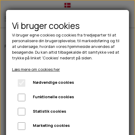
Vi bruger cookies
Vi bruger egne cookies og cookies fra tredjeparter til at
personalisere din brugeroplevelse, til markedsføring og til
TIL HUND
Forside
Til hunde
Halsbånd, liner & seler
Liner
Hunter læderfedt 
at undersøge, hvordan vores hjemmeside anvendes af
besøgende. Du kan altid tilbagekalde dit samtykke ved at
💧FODER- VANDSKÅLE
TIL HUNDEEJER
trykke på linket 'Cookies' nederst på siden.
SLIK- & SNUSEMÅTTER
🥩 HUNDEFODER
DRIKKEFLASKER/TERMOFLASKER
TIL KAT
Læs mere om cookies her
🦺 HALSBÅND, LINER & SELER
FODER- & VANDSKÅLE
BELCANDO
HØMHØM POSER & DISPENSER
TILBUD
Nødvendige cookies
🦴 GODBIDDER & SNACKS
GODBIDSTASKE
CARNILOVE
LØB/TRÆNING
NYHEDER
Funktionelle cookies
🍖 SMAGSVARIANTER
🎾 LEGETØJ
HALSBÅND
CHICOPEE
HUER OG VANTER
🦠 PLEJE & HYGIEJNE
ABONNEMENT
TYGGEBEN
BOLDE
SELER
EDEN
GRIS
PINEWOOD SALES
Statistik cookies
HUNDESHAMPOO & BALSAM
HUNDEFODER UDEN KORN
100% NATURLIG SNACK
🐕 HUNDETØJ
OKSE & KALV
BAMSER
LINER
PINEWOOD TØJ
Marketing cookies
TÆNDER, ØRE, ØJE, POTER & NÆSE
🐾 UDSTYR & KOMFORT
SVØMMEVESTE
REBLEGETØJ
STORKØB
ISEGRIM
LYGTER
HEST
REGNTØJ