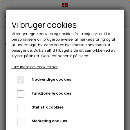
Vi bruger cookies
Vi bruger egne cookies og cookies fra tredjeparter til at
personalisere din brugeroplevelse, til markedsføring og til
TIL HUND
Forside
Til hunde
Halsbånd, liner & seler
Liner
Flexi New Neon S 
at undersøge, hvordan vores hjemmeside anvendes af
besøgende. Du kan altid tilbagekalde dit samtykke ved at
💧FODER- VANDSKÅLE
TIL HUNDEEJER
trykke på linket 'Cookies' nederst på siden.
SLIK- & SNUSEMÅTTER
🥩 HUNDEFODER
DRIKKEFLASKER/TERMOFLASKER
TIL KAT
Læs mere om cookies her
🦺 HALSBÅND, LINER & SELER
FODER- & VANDSKÅLE
BELCANDO
HØMHØM POSER & DISPENSER
TILBUD
Nødvendige cookies
🦴 GODBIDDER & SNACKS
GODBIDSTASKE
CARNILOVE
LØB/TRÆNING
NYHEDER
Funktionelle cookies
🍖 SMAGSVARIANTER
🎾 LEGETØJ
HALSBÅND
CHICOPEE
HUER OG VANTER
🦠 PLEJE & HYGIEJNE
ABONNEMENT
TYGGEBEN
BOLDE
SELER
EDEN
GRIS
PINEWOOD SALES
Statistik cookies
HUNDESHAMPOO & BALSAM
HUNDEFODER UDEN KORN
100% NATURLIG SNACK
🐕 HUNDETØJ
OKSE & KALV
BAMSER
LINER
PINEWOOD TØJ
Marketing cookies
TÆNDER, ØRE, ØJE, POTER & NÆSE
🐾 UDSTYR & KOMFORT
SVØMMEVESTE
REBLEGETØJ
STORKØB
ISEGRIM
LYGTER
HEST
REGNTØJ