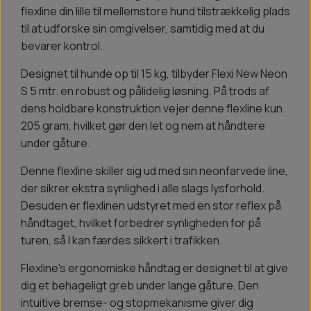
flexline din lille til mellemstore hund tilstrækkelig plads
til at udforske sin omgivelser, samtidig med at du
bevarer kontrol.
Designet til hunde op til 15 kg, tilbyder Flexi New Neon
S 5 mtr. en robust og pålidelig løsning. På trods af
dens holdbare konstruktion vejer denne flexline kun
205 gram, hvilket gør den let og nem at håndtere
under gåture.
Denne flexline skiller sig ud med sin neonfarvede line,
der sikrer ekstra synlighed i alle slags lysforhold.
Desuden er flexlinen udstyret med en stor reflex på
håndtaget, hvilket forbedrer synligheden for på
turen, så I kan færdes sikkert i trafikken.
Flexline's ergonomiske håndtag er designet til at give
dig et behageligt greb under lange gåture. Den
intuitive bremse- og stopmekanisme giver dig