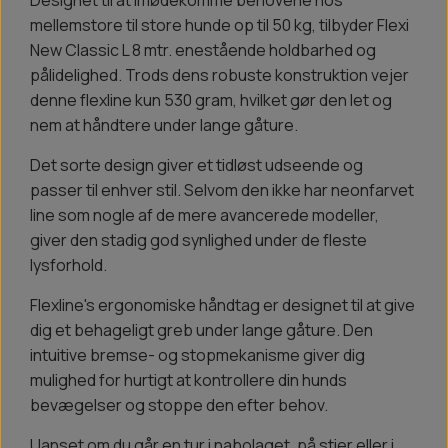
Designet til at imødekomme behovene hos
mellemstore til store hunde op til 50 kg, tilbyder Flexi
New Classic L 8 mtr. enestående holdbarhed og
pålidelighed. Trods dens robuste konstruktion vejer
denne flexline kun 530 gram, hvilket gør den let og
nem at håndtere under lange gåture.
Det sorte design giver et tidløst udseende og
passer til enhver stil. Selvom den ikke har neonfarvet
line som nogle af de mere avancerede modeller,
giver den stadig god synlighed under de fleste
lysforhold.
Flexline's ergonomiske håndtag er designet til at give
dig et behageligt greb under lange gåture. Den
intuitive bremse- og stopmekanisme giver dig
mulighed for hurtigt at kontrollere din hunds
bevægelser og stoppe den efter behov.
Uanset om du går en tur i nabolaget, på stier eller i