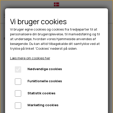
Vi bruger cookies
Vi bruger egne cookies og cookies fra tredjeparter til at
personalisere din brugeroplevelse, til markedsføring og til
TIL HUND
Forside
Til hunde
Halsbånd, liner & seler
Liner
Flexi New Classic L
at undersøge, hvordan vores hjemmeside anvendes af
besøgende. Du kan altid tilbagekalde dit samtykke ved at
💧FODER- VANDSKÅLE
TIL HUNDEEJER
trykke på linket 'Cookies' nederst på siden.
SLIK- & SNUSEMÅTTER
🥩 HUNDEFODER
DRIKKEFLASKER/TERMOFLASKER
TIL KAT
Læs mere om cookies her
🦺 HALSBÅND, LINER & SELER
FODER- & VANDSKÅLE
BELCANDO
HØMHØM POSER & DISPENSER
TILBUD
Nødvendige cookies
🦴 GODBIDDER & SNACKS
GODBIDSTASKE
CARNILOVE
LØB/TRÆNING
NYHEDER
Funktionelle cookies
🍖 SMAGSVARIANTER
🎾 LEGETØJ
HALSBÅND
CHICOPEE
HUER OG VANTER
🦠 PLEJE & HYGIEJNE
ABONNEMENT
TYGGEBEN
BOLDE
SELER
EDEN
GRIS
PINEWOOD SALES
Statistik cookies
HUNDESHAMPOO & BALSAM
HUNDEFODER UDEN KORN
100% NATURLIG SNACK
🐕 HUNDETØJ
OKSE & KALV
BAMSER
LINER
PINEWOOD TØJ
Marketing cookies
TÆNDER, ØRE, ØJE, POTER & NÆSE
🐾 UDSTYR & KOMFORT
SVØMMEVESTE
REBLEGETØJ
STORKØB
ISEGRIM
LYGTER
HEST
REGNTØJ