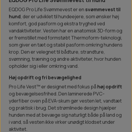
EQDOG Pro Life Svømmevest er en
svømmevest til
hund
, der er udviklet til hundeejere, som ønsker høj
komfort, god pasform og ekstra tryghed ved
vandaktiviteter. Vesten har en anatomisk 3D-form og
er fremstillet med formstøbt Thermoform-teknologi,
som giver en tæt og stabil pasform omkring hundens
krop. Den er velegnet til bådture, strandture,
svømning, træning og andre aktiviteter, hvor hunden
opholder sig i eller omkring vand.
Høj opdrift og fri bevægelighed
Pro Life Vest™ er designet med fokus på
høj opdrift
og bevægelsesfrihed. Den laminerede PVC-
yderfiber oven på EVA-skum gør vesten let, vandtæt
og praktisk i brug. Det strømlinede design hjælper
hunden med at bevæge sig naturligt både på land og
i vand, så vesten ikke virker unødigt klodset under
aktivitet.