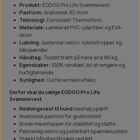
Produkt:
EQDOG Pro Life Svømmevest
Pasform:
Anatomisk 3D-form
Teknologi:
Formstøbt Thermoform
Materiale:
Lamineret PVC-yderfiber og EVA-
skum
Lukning:
Justerbar velcro, nylonstropper og
klikspænder
Håndtag:
Testet til løft på mere end 180 kg
Egenskaber:
100% vandtæt, let at rengøre og
hurtigtørrende
Synlighed:
Gul farve med refleks
Derfor skal du vælge EQDOG Pro Life
Svømmevest
Redningsvest til hund
med høj opdrift
Anatomisk pasform for god komfort
Brede maveflapper for stabilitet og støtte
Pelsvenlig velcro og justerbart spændesystem
Stærkt håndtag til hjælp ved løft