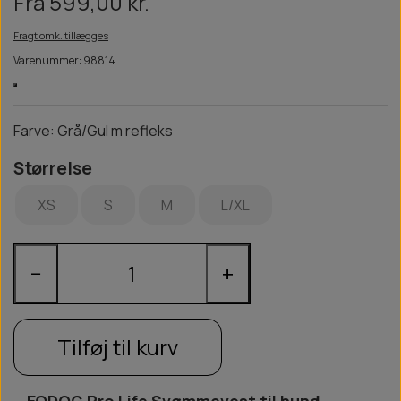
Fra 599,00 kr.
Fragt omk. tillægges
Varenummer: 98814
Farve: Grå/Gul m refleks
Størrelse
XS
S
M
L/XL
−
+
Tilføj til kurv
EQDOG Pro Life Svømmevest til hund