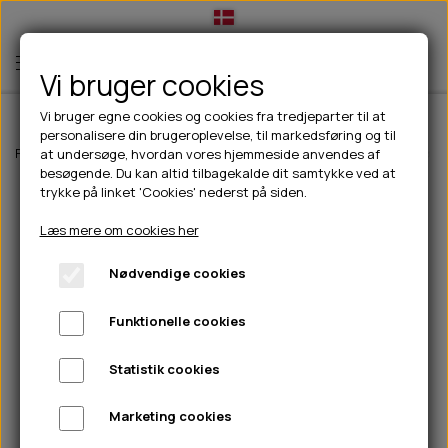
Vi bruger cookies
Vi bruger egne cookies og cookies fra tredjeparter til at
personalisere din brugeroplevelse, til markedsføring og til
TIL HUND
Forside
Til hunde
Hundetøj
Svømmeveste
EQDOG pro life svøm
at undersøge, hvordan vores hjemmeside anvendes af
besøgende. Du kan altid tilbagekalde dit samtykke ved at
💧FODER- VANDSKÅLE
TIL HUNDEEJER
trykke på linket 'Cookies' nederst på siden.
SLIK- & SNUSEMÅTTER
🥩 HUNDEFODER
DRIKKEFLASKER/TERMOFLASKER
TIL KAT
Læs mere om cookies her
🦺 HALSBÅND, LINER & SELER
FODER- & VANDSKÅLE
BELCANDO
HØMHØM POSER & DISPENSER
TILBUD
Nødvendige cookies
🦴 GODBIDDER & SNACKS
GODBIDSTASKE
CARNILOVE
LØB/TRÆNING
NYHEDER
Funktionelle cookies
🍖 SMAGSVARIANTER
🎾 LEGETØJ
HALSBÅND
CHICOPEE
HUER OG VANTER
🦠 PLEJE & HYGIEJNE
ABONNEMENT
TYGGEBEN
BOLDE
SELER
EDEN
GRIS
PINEWOOD SALES
Statistik cookies
HUNDESHAMPOO & BALSAM
HUNDEFODER UDEN KORN
100% NATURLIG SNACK
🐕 HUNDETØJ
OKSE & KALV
BAMSER
LINER
PINEWOOD TØJ
Marketing cookies
TÆNDER, ØRE, ØJE, POTER & NÆSE
🐾 UDSTYR & KOMFORT
SVØMMEVESTE
REBLEGETØJ
STORKØB
ISEGRIM
LYGTER
HEST
REGNTØJ