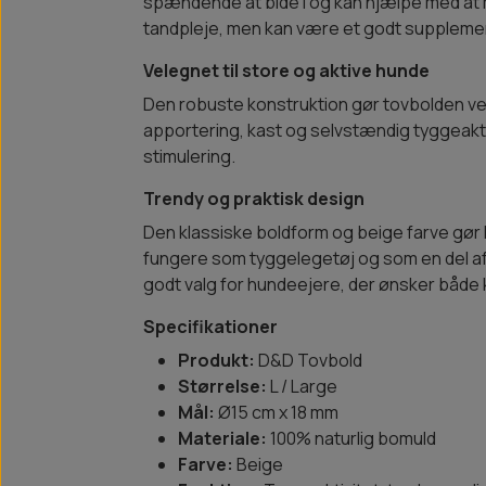
spændende at bide i og kan hjælpe med at 
tandpleje, men kan være et godt supplement 
Velegnet til store og aktive hunde
Den robuste konstruktion gør tovbolden vel
apportering, kast og selvstændig tyggeaktiv
stimulering.
Trendy og praktisk design
Den klassiske boldform og beige farve gør l
fungere som tyggelegetøj og som en del af in
godt valg for hundeejere, der ønsker både k
Specifikationer
Produkt:
D&D Tovbold
Størrelse:
L / Large
Mål:
Ø15 cm x 18 mm
Materiale:
100% naturlig bomuld
Farve:
Beige