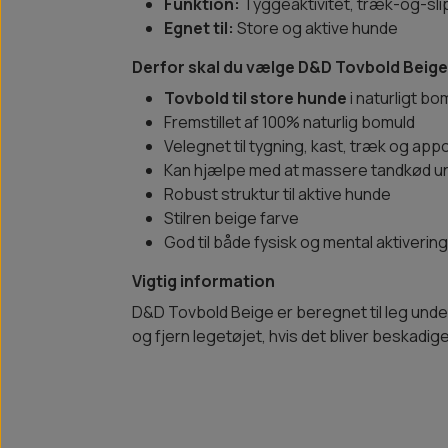
Funktion:
Tyggeaktivitet, træk-og-sli
Egnet til:
Store og aktive hunde
Derfor skal du vælge D&D Tovbold Beige
Tovbold til store hunde
i naturligt b
Fremstillet af 100% naturlig bomuld
Velegnet til tygning, kast, træk og app
Kan hjælpe med at massere tandkød un
Robust struktur til aktive hunde
Stilren beige farve
God til både fysisk og mental aktivering
Vigtig information
D&D Tovbold Beige er beregnet til leg under 
og fjern legetøjet, hvis det bliver beskadig