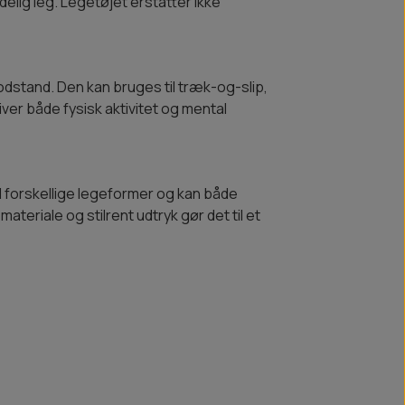
lig leg. Legetøjet erstatter ikke
odstand. Den kan bruges til træk-og-slip,
giver både fysisk aktivitet og mental
il forskellige legeformer og kan både
teriale og stilrent udtryk gør det til et