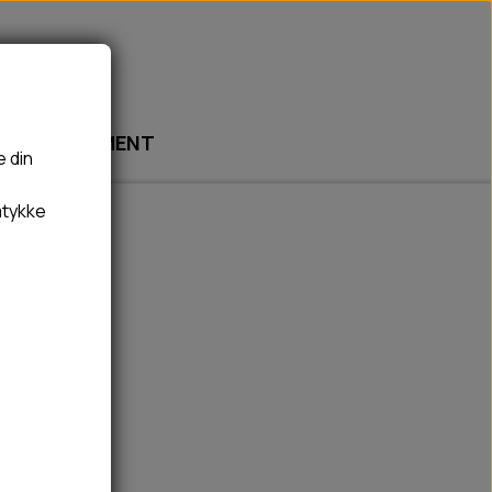
ABONNEMENT
e din
mtykke
🎾 LEGETØJ
🦠 PLEJE & HYGIEJNE
BOLDE
HUNDESHAMPOO & BALSAM
BAMSER
TÆNDER, ØRE, ØJE, POTER & NÆSE
REBLEGETØJ
HØMHØM POSER & DISPENSER
HVALPE LEGETØJ
FLÅTER & LOPPER
BANDAGE
GROOMING
RENGØRING