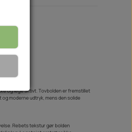
på lager
🏕️ TRÆNING & AKTIVITET
TRÆNING
AKTIVITETSLEGETØJ
kke og lege aktivt. Tovbolden er fremstillet
igt og moderne udtryk, mens den solide
velse. Rebets tekstur gør bolden