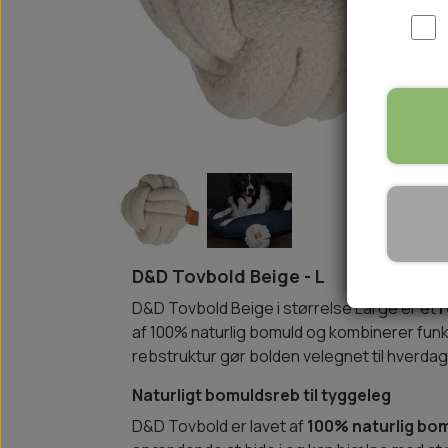
WOOLF ULTIMATE
TIL HJEMMET
WOLFSBLUT
STØVLER
WOLFBLUT VETLINE
VASK OG IMPRÆGNERING
KOSTTILSKUD
VÅDFODER TIL HUNDE
TOPPING TIL TØRFODER
🐕 HUNDETØJ
SVØMMEVESTE
SKO OG STRØMPER
D&D Tovbold Beige - L
JAKKER TIL HUNDE
D&D Tovbold Beige i størrelse Large er et
r
af 100% naturlig bomuld og kombinerer funkt
rebstruktur gør bolden velegnet til hverda
Naturligt bomuldsreb til tyggeleg
D&D Tovbold er lavet af
100% naturlig bo