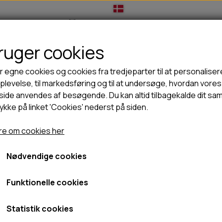
bruger cookies
IL HUNDEEJER
TIL KAT
TILBUD
NYHEDER
r egne cookies og cookies fra tredjeparter til at personaliser
levelse, til markedsføring og til at undersøge, hvordan vores
ide anvendes af besøgende. Du kan altid tilbagekalde dit sa
rykke på linket 'Cookies' nederst på siden.
🦺 HALSBÅND, LINER & SELER
🦴 GODBIDDER & SNACKS
e - L
GODBIDSTASKE
TYGGEBEN
D&D Tovbold beige - L
e om cookies her
GT
HALSBÅND
100% NATURLIG SNACK
SELER
STORKØB
Nødvendige cookies
124,95 kr.
LINER
HORN & GEVIR
99,96 kr.
LYGTER
BLØDE GODBIDDER/SNACKS
Funktionelle cookies
TRANSPORT SELE
KORNFRI GODBIDDER TIL HUNDE
Fragt omk. tillægges
IS
Statistik cookies
Varenummer: D305445211
PØLSER