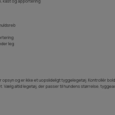
p, kast og apportering
omuldsreb
ortering
der leg
opsyn og er ikke et uopslideligt tyggelegetøj. Kontrollér bolde
et. Vælg altid legetøj, der passer til hundens størrelse, tygge