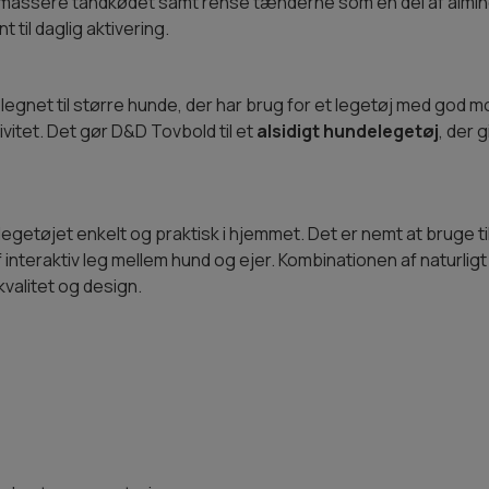
massere tandkødet samt rense tænderne som en del af alminde
til daglig aktivering.
egnet til større hunde, der har brug for et legetøj med god m
itet. Det gør D&D Tovbold til et
alsidigt hundelegetøj
, der 
egetøjet enkelt og praktisk i hjemmet. Det er nemt at bruge t
teraktiv leg mellem hund og ejer. Kombinationen af naturligt ma
valitet og design.