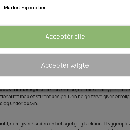
Marketing cookies
Størrelse: Ø15cm x18mm
Varen kan desværre ikke købes, da der ikke er flere 
Acceptér alle
Giv mig besked når varen kan købes igen
🐾 UDSTYR & KOMFORT
Acceptér valgte
TRANSPORT
SENGE OG TÆPPER
HUNDEGÅRD/GITTER
obust hundelegetøj
til store hunde, der elsker at tygge, træ
SOMMERTING
ionalitet med et stilrent design. Den beige farve giver et rol
gsleg under opsyn.
muld
, som giver hunden en behagelig og funktionel tyggeople