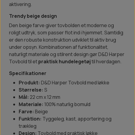
aktivering.
Trendy beige design
Den beige farve giver tovbolden et moderne og
roligt udtryk, som passer flot ind i hjemmet. Samtidig
er den robuste konstruktion udviklet til aktiv brug
under opsyn. Kombinationen af funktionalitet,
naturligt materiale og stilrent design gør D&D Harper
Tovbold til et
praktisk hundelegetøj
til hverdagen.
Specifikationer
Produkt:
D&D Harper Tovbold med løkke
Størrelse:
S
Mål:
22 cm x 12 mm
Materiale:
100% naturlig bomuld
Farve:
Beige
Funktion:
Tyggeleg, kast, apportering og
trækleg
Design:
Tovbold med praktisk løkke