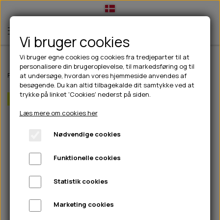
Vi bruger cookies
Vi bruger egne cookies og cookies fra tredjeparter til at
personalisere din brugeroplevelse, til markedsføring og til
TIL HUND
Forside
Til hunde
hundelegetøj
D&D Harper Tovbold med løkke bei
at undersøge, hvordan vores hjemmeside anvendes af
besøgende. Du kan altid tilbagekalde dit samtykke ved at
💧FODER- VANDSKÅLE
TIL HUNDEEJER
trykke på linket 'Cookies' nederst på siden.
Spar 20%
SLIK- & SNUSEMÅTTER
🥩 HUNDEFODER
DRIKKEFLASKER/TERMOFLASKER
TIL KAT
Læs mere om cookies her
🦺 HALSBÅND, LINER & SELER
FODER- & VANDSKÅLE
BELCANDO
HØMHØM POSER & DISPENSER
TILBUD
Nødvendige cookies
🦴 GODBIDDER & SNACKS
GODBIDSTASKE
CARNILOVE
LØB/TRÆNING
NYHEDER
Funktionelle cookies
🍖 SMAGSVARIANTER
🎾 LEGETØJ
HALSBÅND
CHICOPEE
HUER OG VANTER
🦠 PLEJE & HYGIEJNE
ABONNEMENT
TYGGEBEN
BOLDE
SELER
EDEN
GRIS
PINEWOOD SALES
Statistik cookies
HUNDESHAMPOO & BALSAM
HUNDEFODER UDEN KORN
100% NATURLIG SNACK
🐕 HUNDETØJ
OKSE & KALV
BAMSER
LINER
PINEWOOD TØJ
Marketing cookies
TÆNDER, ØRE, ØJE, POTER & NÆSE
🐾 UDSTYR & KOMFORT
SVØMMEVESTE
REBLEGETØJ
STORKØB
ISEGRIM
LYGTER
HEST
REGNTØJ