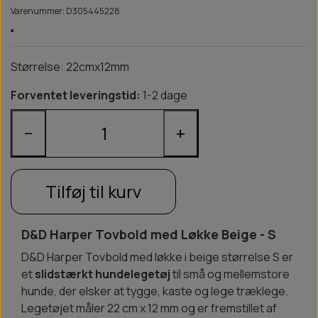
Varenummer: D305445228
Størrelse: 22cmx12mm
Forventet leveringstid:
1-2 dage
−
+
Tilføj til kurv
D&D Harper Tovbold med Løkke Beige - S
D&D Harper Tovbold med løkke i beige størrelse S er
et
slidstærkt hundelegetøj
til små og mellemstore
hunde, der elsker at tygge, kaste og lege træklege.
Legetøjet måler 22 cm x 12 mm og er fremstillet af