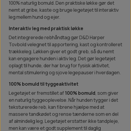
100% naturlig bomuld. Den praktiske løkke gør det
nemt at gribe, kaste og bruge legetøjet til interaktiv
leg mellem hund og ejer.
Interaktiv leg med praktisk løkke
Det integrerede rebhåndtag gør D&D Harper
Tovbold velegnet til apportering, kast og kontrolleret
trækkeleg. Løkken giver et godt greb, så du nemt
kan engagere hunden i aktiv leg. Det gør legetøjet
oplagt til hunde, der har brug for fysisk aktivitet,
mental stimulering og sjove legepauser i hverdagen.
100% bomuld til tyggeaktivitet
Legetøjet er fremstillet af
100% bomuld
, som giver
en naturlig tyggeoplevelse. Når hunden tygger i det
teksturerede reb, kan fibrene hjælpe med at
massere tandkødet og rense tænderne som en del
af almindelig leg. Legetøjet erstatter ikke tandpleje,
men kan være et godt supplement til daglig