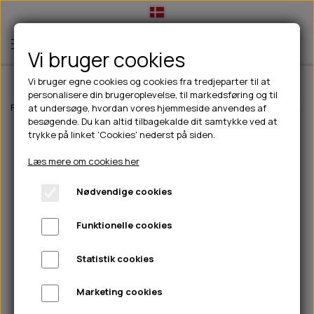
Vi bruger cookies
Vi bruger egne cookies og cookies fra tredjeparter til at
personalisere din brugeroplevelse, til markedsføring og til
TIL HUND
Forside
Outdoor
Drikkeflasker/termoflasker
Contigo Thermal Bott
at undersøge, hvordan vores hjemmeside anvendes af
besøgende. Du kan altid tilbagekalde dit samtykke ved at
💧FODER- VANDSKÅLE
TIL HUNDEEJER
trykke på linket 'Cookies' nederst på siden.
SLIK- & SNUSEMÅTTER
🥩 HUNDEFODER
DRIKKEFLASKER/TERMOFLASKER
TIL KAT
Læs mere om cookies her
🦺 HALSBÅND, LINER & SELER
FODER- & VANDSKÅLE
BELCANDO
HØMHØM POSER & DISPENSER
TILBUD
Nødvendige cookies
🦴 GODBIDDER & SNACKS
GODBIDSTASKE
CARNILOVE
LØB/TRÆNING
NYHEDER
Funktionelle cookies
🍖 SMAGSVARIANTER
🎾 LEGETØJ
HALSBÅND
CHICOPEE
HUER OG VANTER
🦠 PLEJE & HYGIEJNE
ABONNEMENT
TYGGEBEN
BOLDE
SELER
EDEN
GRIS
PINEWOOD SALES
Statistik cookies
HUNDESHAMPOO & BALSAM
HUNDEFODER UDEN KORN
100% NATURLIG SNACK
🐕 HUNDETØJ
OKSE & KALV
BAMSER
LINER
PINEWOOD TØJ
Marketing cookies
TÆNDER, ØRE, ØJE, POTER & NÆSE
🐾 UDSTYR & KOMFORT
SVØMMEVESTE
REBLEGETØJ
STORKØB
ISEGRIM
LYGTER
HEST
REGNTØJ