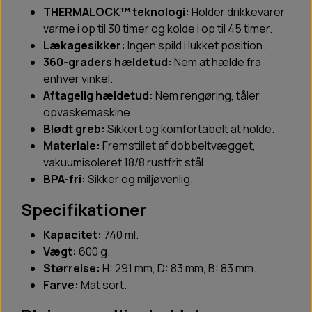
THERMALOCK™ teknologi:
Holder drikkevarer
varme i op til 30 timer og kolde i op til 45 timer.
Lækagesikker:
Ingen spild i lukket position.
360-graders hældetud:
Nem at hælde fra
enhver vinkel.
Aftagelig hældetud:
Nem rengøring, tåler
opvaskemaskine.
Blødt greb:
Sikkert og komfortabelt at holde.
Materiale:
Fremstillet af dobbeltvægget,
vakuumisoleret 18/8 rustfrit stål.
BPA-fri:
Sikker og miljøvenlig.
Specifikationer
Kapacitet:
740 ml.
Vægt:
600 g.
Størrelse:
H: 291 mm, D: 83 mm, B: 83 mm.
Farve:
Mat sort.