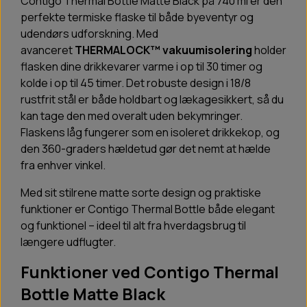
Contigo Thermal Bottle Matte Black på 740 ml er den
perfekte termiske flaske til både byeventyr og
udendørs udforskning. Med
avanceret
THERMALOCK™ vakuumisolering
holder
flasken dine drikkevarer varme i op til 30 timer og
kolde i op til 45 timer. Det robuste design i 18/8
rustfrit stål er både holdbart og lækagesikkert, så du
kan tage den med overalt uden bekymringer.
Flaskens låg fungerer som en isoleret drikkekop, og
den 360-graders hældetud gør det nemt at hælde
fra enhver vinkel.
Med sit stilrene matte sorte design og praktiske
funktioner er Contigo Thermal Bottle både elegant
og funktionel – ideel til alt fra hverdagsbrug til
længere udflugter.
Funktioner ved Contigo Thermal
Bottle Matte Black