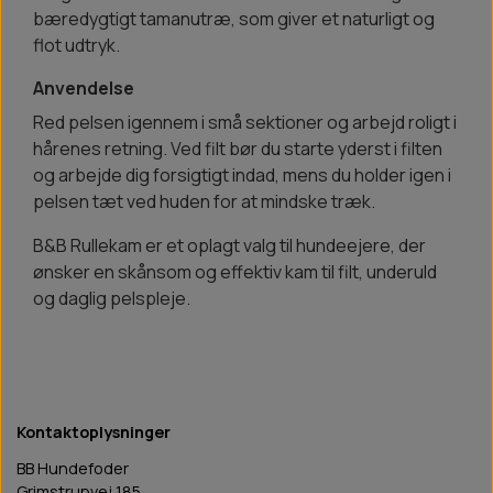
bæredygtigt tamanutræ, som giver et naturligt og
flot udtryk.
Anvendelse
Red pelsen igennem i små sektioner og arbejd roligt i
hårenes retning. Ved filt bør du starte yderst i filten
og arbejde dig forsigtigt indad, mens du holder igen i
pelsen tæt ved huden for at mindske træk.
B&B Rullekam er et oplagt valg til hundeejere, der
ønsker en skånsom og effektiv kam til filt, underuld
og daglig pelspleje.
Kontaktoplysninger
BB Hundefoder
Grimstrupvej 185