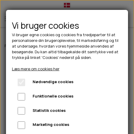
Vi bruger cookies
Vi bruger egne cookies og cookies fra tredjeparter til at
personalisere din brugeroplevelse, til markedsføring og til
TIL HUND
Forside
Til hunde
Pleje & hygiejne
Grooming
B&B Rullekam
at undersøge, hvordan vores hjemmeside anvendes af
besøgende. Du kan altid tilbagekalde dit samtykke ved at
💧FODER- VANDSKÅLE
TIL HUNDEEJER
trykke på linket 'Cookies' nederst på siden.
SLIK- & SNUSEMÅTTER
🥩 HUNDEFODER
DRIKKEFLASKER/TERMOFLASKER
TIL KAT
Læs mere om cookies her
🦺 HALSBÅND, LINER & SELER
FODER- & VANDSKÅLE
BELCANDO
HØMHØM POSER & DISPENSER
TILBUD
Nødvendige cookies
🦴 GODBIDDER & SNACKS
GODBIDSTASKE
CARNILOVE
LØB/TRÆNING
NYHEDER
Funktionelle cookies
🍖 SMAGSVARIANTER
🎾 LEGETØJ
HALSBÅND
CHICOPEE
HUER OG VANTER
🦠 PLEJE & HYGIEJNE
ABONNEMENT
TYGGEBEN
BOLDE
SELER
EDEN
GRIS
PINEWOOD SALES
Statistik cookies
HUNDESHAMPOO & BALSAM
HUNDEFODER UDEN KORN
100% NATURLIG SNACK
🐕 HUNDETØJ
OKSE & KALV
BAMSER
LINER
PINEWOOD TØJ
Marketing cookies
TÆNDER, ØRE, ØJE, POTER & NÆSE
🐾 UDSTYR & KOMFORT
SVØMMEVESTE
REBLEGETØJ
STORKØB
ISEGRIM
LYGTER
HEST
REGNTØJ