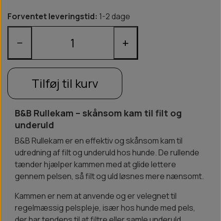
Forventet leveringstid:
1-2 dage
−
+
Tilføj til kurv
B&B Rullekam – skånsom kam til filt og
underuld
B&B Rullekam er en effektiv og skånsom kam til
udredning af filt og underuld hos hunde. De rullende
tænder hjælper kammen med at glide lettere
gennem pelsen, så filt og uld løsnes mere nænsomt.
Kammen er nem at anvende og er velegnet til
regelmæssig pelspleje, især hos hunde med pels,
der har tendens til at filtre eller samle underuld.