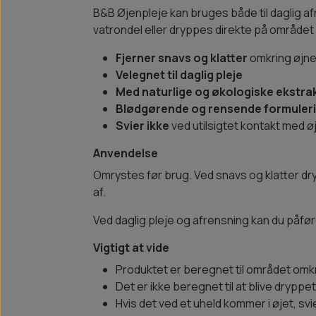
B&B Øjenpleje kan bruges både til daglig a
vatrondel eller dryppes direkte på området
Fjerner snavs og klatter
omkring øjn
Velegnet til daglig pleje
Med naturlige og økologiske ekstra
Blødgørende og rensende formuler
Svier ikke
ved utilsigtet kontakt med ø
Anvendelse
Omrystes før brug. Ved snavs og klatter dry
af.
Ved daglig pleje og afrensning kan du påfør
Vigtigt at vide
Produktet er beregnet til området omk
Det er ikke beregnet til at blive dryppet
Hvis det ved et uheld kommer i øjet, svie