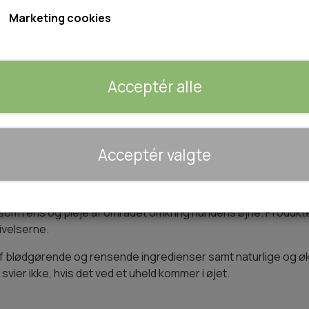
Størrelse: 100ml
Marketing cookies
Forventet leveringstid:
1-2 dage
Acceptér alle
Tilføj 
−
+
🐾 UDSTYR & KOMFORT
Acceptér valgte
TRANSPORT
SENGE OG TÆPPER
 rens omkring hundens øjne
HUNDEGÅRD/GITTER
ånsom rens og pleje af området omkring hundens øjne. Produkt
SOMMERTING
ivelserne.
af blødgørende og rensende ingredienser samt naturlige og ø
ier ikke, hvis det ved et uheld kommer i øjet.