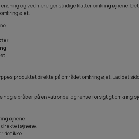
frensning og ved mere genstridige klatter omkring øjnene. D
 omkring øjet.
ene
kter
ing
jet
ppes produktet direkte på området omkring øjet. Lad det sidde
e nogle dråber på en vatrondel og rense forsigtigt omkring øj
ring øjnene.
 direkte i øjnene.
r det ikke.