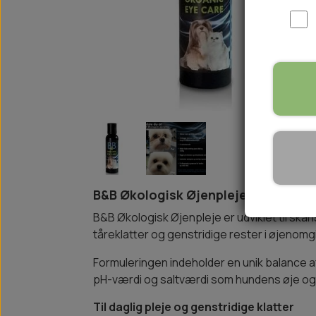
WOOLF ULTIMATE
TIL HJEMMET
WOLFSBLUT
STØVLER
WOLFBLUT VETLINE
VASK OG IMPRÆGNERING
KOSTTILSKUD
VÅDFODER TIL HUNDE
TOPPING TIL TØRFODER
🐕 HUNDETØJ
SVØMMEVESTE
SKO OG STRØMPER
B&B Økologisk Øjenpleje – skånsom
JAKKER TIL HUNDE
B&B Økologisk Øjenpleje er udviklet til sk
tåreklatter og genstridige rester i øjenomg
Formuleringen indeholder en unik balance 
pH-værdi og saltværdi som hundens øje og sv
Til daglig pleje og genstridige klatter