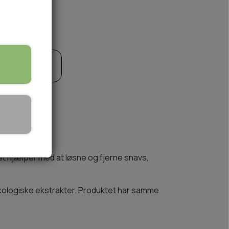
til kurv
🏕️ TRÆNING & AKTIVITET
TRÆNING
AKTIVITETSLEGETØJ
et hjælper med at løsne og fjerne snavs,
kologiske ekstrakter. Produktet har samme