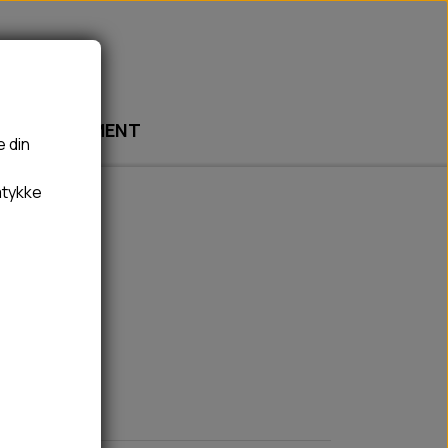
ABONNEMENT
e din
mtykke
🎾 LEGETØJ
🦠 PLEJE & HYGIEJNE
BOLDE
HUNDESHAMPOO & BALSAM
BAMSER
TÆNDER, ØRE, ØJE, POTER & NÆSE
REBLEGETØJ
HØMHØM POSER & DISPENSER
HVALPE LEGETØJ
FLÅTER & LOPPER
BANDAGE
GROOMING
RENGØRING