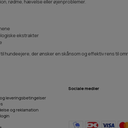
tion, rødme, hævelse eller øjenproblemer.
jnene
logiske ekstrakter
e
 til hundeejere, der ønsker en skånsom og effektiv rens til o
Sociale medier
 og leveringsbetingelser
es
delse og reklamation
login
t