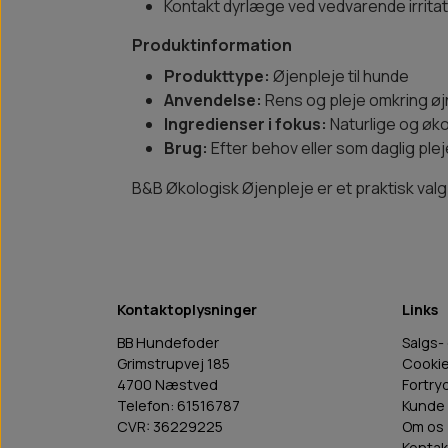
Kontakt dyrlæge ved vedvarende irrita
Produktinformation
Produkttype:
Øjenpleje til hunde
Anvendelse:
Rens og pleje omkring ø
Ingredienser i fokus:
Naturlige og øko
Brug:
Efter behov eller som daglig plej
B&B Økologisk Øjenpleje er et praktisk valg
Kontaktoplysninger
Links
BB Hundefoder
Salgs-
Grimstrupvej 185
Cooki
4700 Næstved
Fortry
Telefon: 61516787
Kunde 
CVR: 36229225
Om os
Kontak