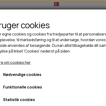
bruger cookies
IL HUNDEEJER
TIL KAT
TILBUD
NYHEDER
r egne cookies og cookies fra tredjeparter til at personaliser
levelse, til markedsføring og til at undersøge, hvordan vores
ide anvendes af besøgende. Du kan altid tilbagekalde dit sa
rykke på linket 'Cookies' nederst på siden.
🦺 HALSBÅND, LINER & SELER
🦴 GODBIDDER & SNACKS
je, poter & næse
B&B økologisk øjenpleje
GODBIDSTASKE
TYGGEBEN
B&B økologisk øjenpleje
e om cookies her
HALSBÅND
100% NATURLIG SNACK
SELER
STORKØB
Nødvendige cookies
129,00 kr.
LINER
HORN & GEVIR
LYGTER
BLØDE GODBIDDER/SNACKS
Fragt omk. tillægges
Funktionelle cookies
TRANSPORT SELE
KORNFRI GODBIDDER TIL HUNDE
Varenummer: 00801
IS
Statistik cookies
PØLSER