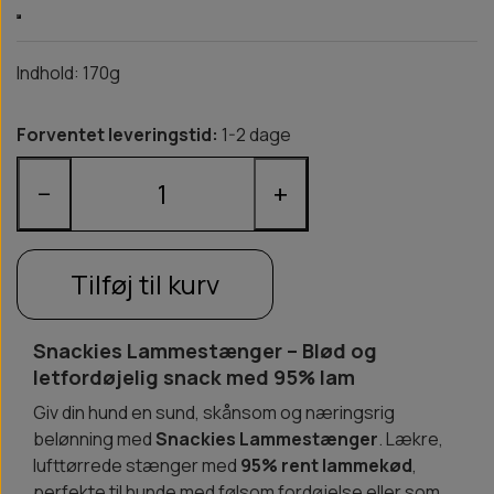
Indhold: 170g
Forventet leveringstid:
1-2 dage
−
+
Tilføj til kurv
Snackies Lammestænger – Blød og
letfordøjelig snack med 95% lam
Giv din hund en sund, skånsom og næringsrig
belønning med
Snackies Lammestænger
. Lækre,
lufttørrede stænger med
95% rent lammekød
,
perfekte til hunde med følsom fordøjelse eller som