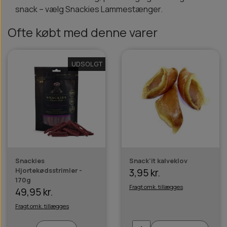
snack – vælg Snackies Lammestænger.
Ofte købt med denne varer
UDSOLGT
Snackies
Snack'it kalveklov
Hjortekødsstrimler -
3,95 kr.
170g
Fragt omk. tillægges
49,95 kr.
Fragt omk. tillægges