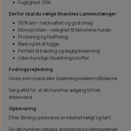
Fugtighed: 21%
Derfor skal du vælge Snackies Lammestænger
95% lam – høj kvalitet og god smag
Monoprotein – velegnet til følsomme hunde
Proteinrig og fedtfattig
Blød og let at tygge
Perfekt til træning og daglig belønning
Uden kunstige tilsætningsstoffer
Fodringsvejledning
Gives som snack eller belønning mellem måltiderne.
Sørg altid for, at din hund har adgang til frisk
drikkevand.
Opbevaring
Efter åbning opbevares produktet køligt og tørt.
Giv din hund en naturlig, proteinrig og velsmagende