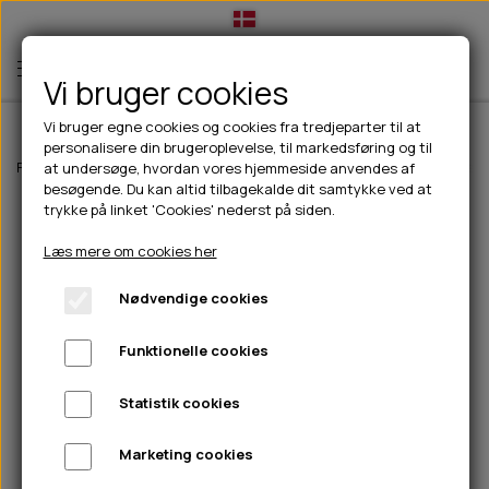
Vi bruger cookies
Vi bruger egne cookies og cookies fra tredjeparter til at
personalisere din brugeroplevelse, til markedsføring og til
TIL HUND
Forside
Til hunde
Godbidder & Snacks
Bløde godbidder/snacks
at undersøge, hvordan vores hjemmeside anvendes af
besøgende. Du kan altid tilbagekalde dit samtykke ved at
💧FODER- VANDSKÅLE
TIL HUNDEEJER
trykke på linket 'Cookies' nederst på siden.
SLIK- & SNUSEMÅTTER
🥩 HUNDEFODER
DRIKKEFLASKER/TERMOFLASKER
TIL KAT
Læs mere om cookies her
🦺 HALSBÅND, LINER & SELER
FODER- & VANDSKÅLE
BELCANDO
HØMHØM POSER & DISPENSER
TILBUD
Nødvendige cookies
🦴 GODBIDDER & SNACKS
GODBIDSTASKE
CARNILOVE
LØB/TRÆNING
NYHEDER
Funktionelle cookies
🍖 SMAGSVARIANTER
🎾 LEGETØJ
HALSBÅND
CHICOPEE
HUER OG VANTER
🦠 PLEJE & HYGIEJNE
ABONNEMENT
TYGGEBEN
BOLDE
SELER
EDEN
GRIS
PINEWOOD SALES
Statistik cookies
HUNDESHAMPOO & BALSAM
HUNDEFODER UDEN KORN
100% NATURLIG SNACK
🐕 HUNDETØJ
OKSE & KALV
BAMSER
LINER
PINEWOOD TØJ
Marketing cookies
TÆNDER, ØRE, ØJE, POTER & NÆSE
🐾 UDSTYR & KOMFORT
SVØMMEVESTE
REBLEGETØJ
STORKØB
ISEGRIM
LYGTER
HEST
REGNTØJ