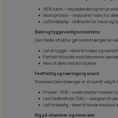
95% kanin – høj kødandel og ren protei
Monoprotein – reducerer risiko for alle
Letfordøjelig – skånsom for mave og t
Blød og tyggevenlig konsistens
Den bløde struktur gør kaninstængerne vele
Let at tygge – ideel til hvalpe og senio
Perfekt til hunde med følsomme tænde
Nem at dele i mindre stykker
Fedtfattig og næringsrig snack
Snackies Kaninstænger er et sundt valg til 
Protein: 35% – understøtter muskler o
Lavt fedtindhold (5%) – velegnet til væ
Letfordøjelig – ideel til hunde med lavt 
Rig på vitaminer og mineraler