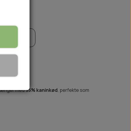
til kurv
🏕️ TRÆNING & AKTIVITET
TRÆNING
AKTIVITETSLEGETØJ
stænger med
95% kaninkød
, perfekte som