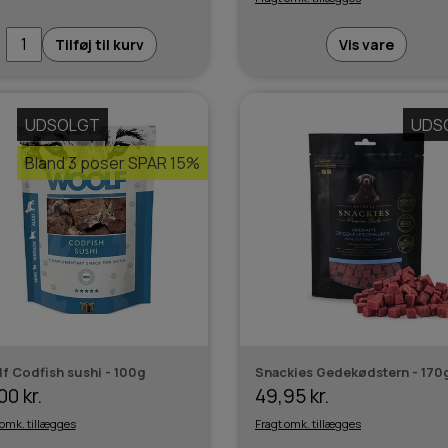
Tilføj til kurv
Vis vare
UDSOLGT
UDS
Bland 3 poser SPAR 15%
f Codfish sushi - 100g
Snackies Gedekødstern - 170
00 kr.
49,95 kr.
 omk. tillægges
Fragt omk. tillægges