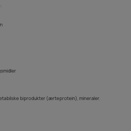
:
on
gsmidler
etabilske biprodukter (ærteprotein), mineraler.