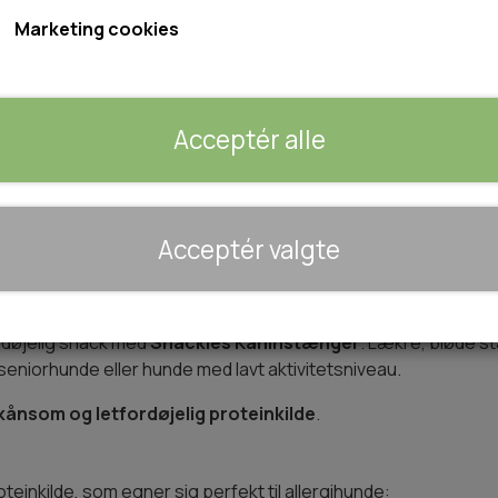
Indhold: 170g
Marketing cookies
Forventet leveringstid:
1-2 dage
Acceptér alle
Tilføj 
−
+
🐾 UDSTYR & KOMFORT
Acceptér valgte
TRANSPORT
SENGE OG TÆPPER
etfordøjelig snack med 95% kanin
HUNDEGÅRD/GITTER
rdøjelig snack med
Snackies Kaninstænger
. Lækre, bløde 
SOMMERTING
seniorhunde eller hunde med lavt aktivitetsniveau.
kånsom og letfordøjelig proteinkilde
.
einkilde, som egner sig perfekt til allergihunde: