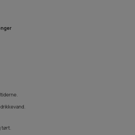
ænger
tiderne.
k drikkevand.
 tørt.