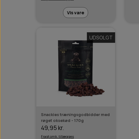
Vis vare
UDSOLGT
Snackies træningsgodbidder med
røget oksekød - 170g
49,95 kr.
Fragt omk. tillægges