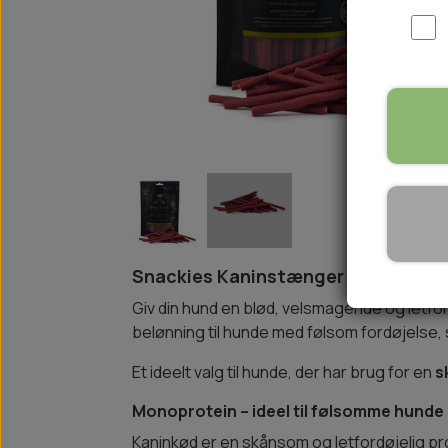
WOOLF ULTIMATE
TIL HJEMMET
WOLFSBLUT
STØVLER
WOLFBLUT VETLINE
VASK OG IMPRÆGNERING
KOSTTILSKUD
VÅDFODER TIL HUNDE
TOPPING TIL TØRFODER
🐕 HUNDETØJ
SVØMMEVESTE
SKO OG STRØMPER
Snackies Kaninstænger – Blød og l
JAKKER TIL HUNDE
Giv din hund en blød, velsmagende og letfo
belønning til hunde med følsom fordøjelse, 
Et ideelt valg til hunde, der har brug for en
s
Monoprotein – ideel til følsomme hunde
Kaninkød er en skånsom og letfordøjelig prot