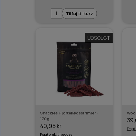
Tilføj til kurv
UDSOLGT
Snackies Hjortekødsstrimler -
Wool
170g
39,
49,95 kr.
Fragt
Fragt omk. tillægges