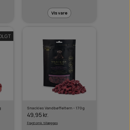
Vis vare
OLGT
g
Snackies Vandbøffeltern - 170g
49,95 kr.
Fragt omk. tillægges