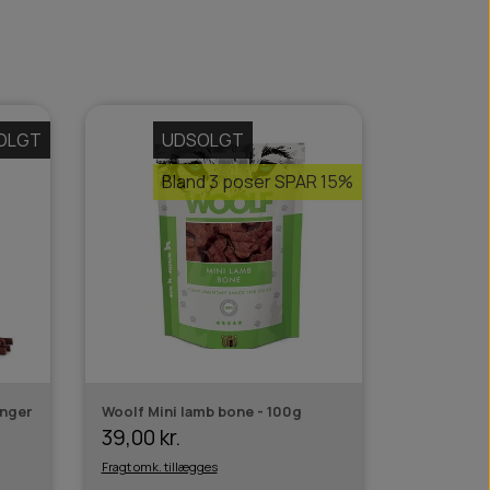
OLGT
UDSOLGT
Bland 3 poser SPAR 15%
nger
Woolf Mini lamb bone - 100g
39,00 kr.
Fragt omk. tillægges