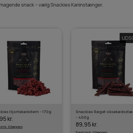
elsmagende snack – vælg Snackies Kaninstænger.
UDS
kies Hjortekødstern - 170g
Snackies Røget oksekødsstæ
- 400g
95 kr.
89,95 kr.
 omk. tillægges
Fragt omk. tillægges