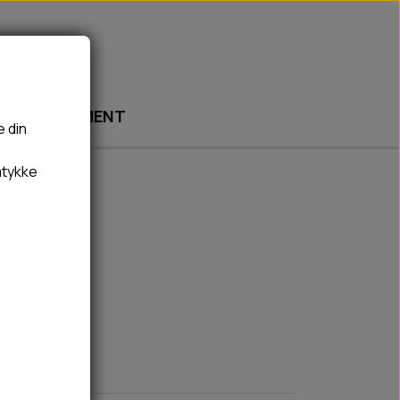
ABONNEMENT
e din
mtykke
🎾 LEGETØJ
🦠 PLEJE & HYGIEJNE
BOLDE
HUNDESHAMPOO & BALSAM
 170g
BAMSER
TÆNDER, ØRE, ØJE, POTER & NÆSE
REBLEGETØJ
HØMHØM POSER & DISPENSER
HVALPE LEGETØJ
FLÅTER & LOPPER
BANDAGE
GROOMING
RENGØRING