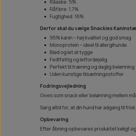
Råaske: 5%
Råfibre: 1,7%
Fugtighed: 16%
Derfor skal du vælge Snackies Kaninst
95% kanin – høj kvalitet og god smag
Monoprotein – ideel til allergihunde
Blød og let at tygge
Fedtfattig og letfordøjelig
Perfekt til træning og daglig belønning
Uden kunstige tilsætningsstoffer
Fodringsvejledning
Gives som snack eller belønning mellem mål
Sørg altid for, at din hund har adgang til fris
Opbevaring
Efter åbning opbevares produktet køligt og