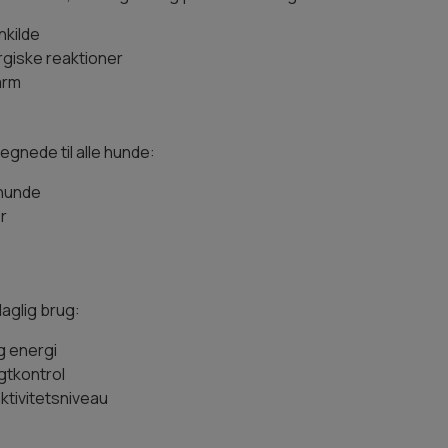
nkilde
rgiske reaktioner
arm
gnede til alle hunde:
rhunde
r
daglig brug:
g energi
gtkontrol
aktivitetsniveau