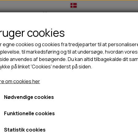
bruger cookies
IL HUNDEEJER
TIL KAT
TILBUD
NYHEDER
r egne cookies og cookies fra tredjeparter til at personaliser
levelse, til markedsføring og til at undersøge, hvordan vores
ide anvendes af besøgende. Du kan altid tilbagekalde dit sa
rykke på linket 'Cookies' nederst på siden.
🦺 HALSBÅND, LINER & SELER
🦴 GODBIDDER & SNACKS
bidder/snacks
Snackies Kaninstænger - 170g
GODBIDSTASKE
TYGGEBEN
Snackies Kaninstænger -
e om cookies her
HALSBÅND
100% NATURLIG SNACK
SELER
STORKØB
Nødvendige cookies
49,95 kr.
LINER
HORN & GEVIR
LYGTER
BLØDE GODBIDDER/SNACKS
Fragt omk. tillægges
Funktionelle cookies
TRANSPORT SELE
KORNFRI GODBIDDER TIL HUNDE
Varenummer: SNA2020
IS
Statistik cookies
PØLSER