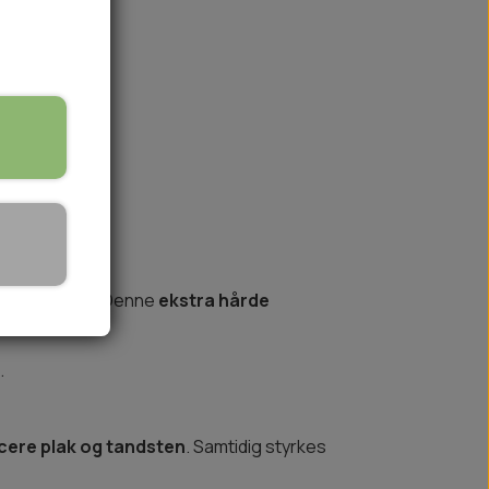
på lager
🏕️ TRÆNING & AKTIVITET
TRÆNING
k til hunde
AKTIVITETSLEGETØJ
oplagte valg. Denne
ekstra hårde
ens.
.
ere plak og tandsten
. Samtidig styrkes