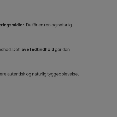
eringsmidler
. Du får en ren og naturlig
ndhed. Det
lave fedtindhold
gør den
mere autentisk og naturlig tyggeoplevelse.