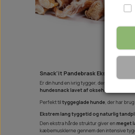
WOOLF ULTIMATE
TIL HJEMMET
WOLFSBLUT
STØVLER
WOLFBLUT VETLINE
VASK OG IMPRÆGNERING
KOSTTILSKUD
VÅDFODER TIL HUNDE
TOPPING TIL TØRFODER
🐕 HUNDETØJ
SVØMMEVESTE
Snack'it Pandebrask Ekstra Hårdt 5
SKO OG STRØMPER
Er din hund en ivrig tygger, der elsker en ri
JAKKER TIL HUNDE
hundesnack lavet af oksehovedhud
er t
Perfekt til
tyggeglade hunde
, der har brug
Ekstrem lang tyggetid og naturlig tandpl
Den ekstra hårde struktur giver en
meget l
kæbemusklerne gennem den intensive tygg