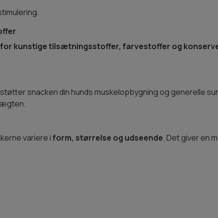
stimulering.
offer
i for kunstige tilsætningsstoffer, farvestoffer og konserv
støtter snacken din hunds muskelopbygning og generelle su
 vægten.
kerne variere i
form, størrelse og udseende
. Det giver en 