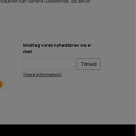
 Produktet kan variere i udseende, da det er
Modtag vores nyhedsbrev via e-
mail
Tilmeld
(mere information)