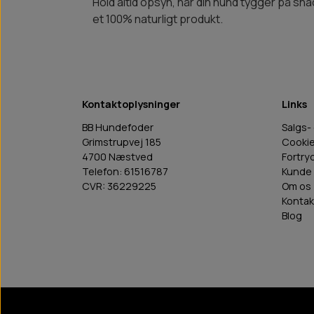
Hold altid opsyn, når din hund tygger på snac
et 100% naturligt produkt.
Kontaktoplysninger
Links
BB Hundefoder
Salgs-
Grimstrupvej 185
Cooki
4700 Næstved
Fortry
Telefon: 61516787
Kunde 
CVR: 36229225
Om os
Kontak
Blog