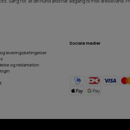
ks. Sørg for, at din hund altid har adgang til frisk drikkevand.
Sociale medier
 og leveringsbetingelser
es
delse og reklamation
login
t
BB Hundefoder
2024
©