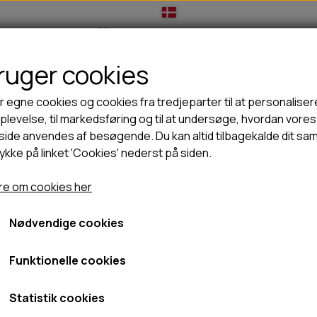
bruger cookies
IL HUNDEEJER
TIL KAT
TILBUD
NYHEDER
r egne cookies og cookies fra tredjeparter til at personaliser
levelse, til markedsføring og til at undersøge, hvordan vores
ide anvendes af besøgende. Du kan altid tilbagekalde dit sa
rykke på linket 'Cookies' nederst på siden.
🦺 HALSBÅND, LINER & SELER
🦴 GODBIDDER & SNACKS
rlig snack
Snack'it Pandebrask Ekstra Hårdt 500g
GODBIDSTASKE
TYGGEBEN
Snack'it Pandebrask Ekst
e om cookies her
GT
HALSBÅND
100% NATURLIG SNACK
SELER
STORKØB
Nødvendige cookies
129,95 kr.
LINER
HORN & GEVIR
LYGTER
BLØDE GODBIDDER/SNACKS
Fragt omk. tillægges
Funktionelle cookies
TRANSPORT SELE
KORNFRI GODBIDDER TIL HUNDE
Varenummer: 01-1101
IS
Statistik cookies
PØLSER