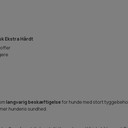
sk Ekstra Hårdt
offer
ggere
som
langvarig beskæftigelse
for hunde med stort tyggebehov
avner hundens sundhed.