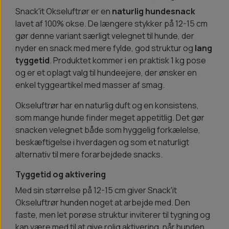
Snack'it Okseluftrør er en
naturlig hundesnack
lavet af 100% okse. De længere stykker på 12-15 cm
gør denne variant særligt velegnet til hunde, der
nyder en snack med mere fylde, god struktur og
lang
tyggetid
. Produktet kommer i en praktisk 1 kg pose
og er et oplagt valg til hundeejere, der ønsker en
enkel tyggeartikel med masser af smag.
Okseluftrør har en naturlig duft og en konsistens,
som mange hunde finder meget appetitlig. Det gør
snacken velegnet både som hyggelig forkælelse,
beskæftigelse i hverdagen og som et naturligt
alternativ til mere forarbejdede snacks.
Tyggetid og aktivering
Med sin størrelse på 12-15 cm giver Snack'it
Okseluftrør hunden noget at arbejde med. Den
faste, men let porøse struktur inviterer til tygning og
kan være med til at give rolig aktivering, når hunden