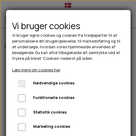
Vi bruger cookies
Vi bruger egne cookies og cookies fra tredjeparter til at
personalisere din brugeroplevelse, til markedsføring og til
TIL HUND
Forside
Til hunde
Godbidder & Snacks
100% Naturlig snack
Snac
at undersøge, hvordan vores hjemmeside anvendes af
besøgende. Du kan altid tilbagekalde dit samtykke ved at
💧FODER- VANDSKÅLE
TIL HUNDEEJER
trykke på linket 'Cookies' nederst på siden.
SLIK- & SNUSEMÅTTER
🥩 HUNDEFODER
DRIKKEFLASKER/TERMOFLASKER
TIL KAT
Læs mere om cookies her
🦺 HALSBÅND, LINER & SELER
FODER- & VANDSKÅLE
BELCANDO
HØMHØM POSER & DISPENSER
TILBUD
Nødvendige cookies
🦴 GODBIDDER & SNACKS
GODBIDSTASKE
CARNILOVE
LØB/TRÆNING
NYHEDER
Funktionelle cookies
🍖 SMAGSVARIANTER
🎾 LEGETØJ
HALSBÅND
CHICOPEE
HUER OG VANTER
🦠 PLEJE & HYGIEJNE
ABONNEMENT
TYGGEBEN
BOLDE
SELER
EDEN
GRIS
PINEWOOD SALES
Statistik cookies
HUNDESHAMPOO & BALSAM
HUNDEFODER UDEN KORN
100% NATURLIG SNACK
🐕 HUNDETØJ
OKSE & KALV
BAMSER
LINER
PINEWOOD TØJ
Marketing cookies
TÆNDER, ØRE, ØJE, POTER & NÆSE
🐾 UDSTYR & KOMFORT
SVØMMEVESTE
REBLEGETØJ
STORKØB
ISEGRIM
LYGTER
HEST
REGNTØJ