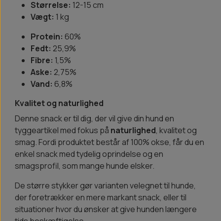
Størrelse:
12-15 cm
Vægt:
1 kg
Protein:
60%
Fedt:
25,9%
Fibre:
1,5%
Aske:
2,75%
Vand:
6,8%
Kvalitet og naturlighed
Denne snack er til dig, der vil give din hund en
tyggeartikel med fokus på
naturlighed
, kvalitet og
smag. Fordi produktet består af 100% okse, får du en
enkel snack med tydelig oprindelse og en
smagsprofil, som mange hunde elsker.
De større stykker gør varianten velegnet til hunde,
der foretrækker en mere markant snack, eller til
situationer hvor du ønsker at give hunden længere
tids beskæftigelse.