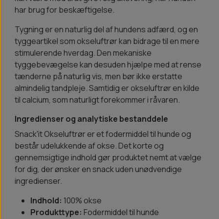
har brug for beskæftigelse.
Tygning er en naturlig del af hundens adfærd, og en
tyggeartikel som okseluftrør kan bidrage til en mere
stimulerende hverdag. Den mekaniske
tyggebevægelse kan desuden hjælpe med at rense
tænderne på naturlig vis, men bør ikke erstatte
almindelig tandpleje. Samtidig er okseluftrør en kilde
til calcium, som naturligt forekommer i råvaren.
Ingredienser og analytiske bestanddele
Snack'it Okseluftrør er et fodermiddel til hunde og
består udelukkende af okse. Det korte og
gennemsigtige indhold gør produktet nemt at vælge
for dig, der ønsker en snack uden unødvendige
ingredienser.
Indhold:
100% okse
Produkttype:
Fodermiddel til hunde