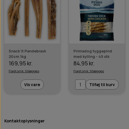
Snack'it Pandebrask
Primadog tyggepind
20cm 1kg
med kylling - 45 stk
169,95 kr.
84,95 kr.
Fragt omk. tillægges
Fragt omk. tillægges
Vis vare
Tilføj til kurv
Kontaktoplysninger