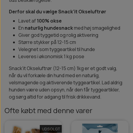
Derfor skal du vælge Snack'it Okseluftrør
Lavet af
100% okse
En
naturlig hundesnack
med høj smagelighed
Giver god tyggetid og rolig aktivering
Større stykker på 12-15 cm
Velegnet som tyggeartikel til hunde
Leveres i økonomisk 1 kg pose
Snack'it Okseluftrør (12-15 cm) 1kg er et godt valg,
når du vil forkæle din hund med en naturlig,
velsmagende og aktiverende tyggeartikel. Lad aldrig
hunden være uden opsyn, når den får tyggeartikler,
og sørg altid for adgang til frisk drikkevand.
Ofte købt med denne varer
UDSOLGT