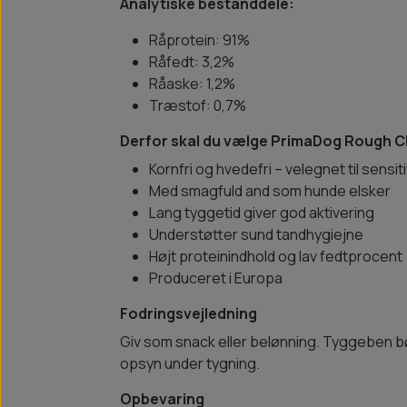
Analytiske bestanddele:
Råprotein: 91%
Råfedt: 3,2%
Råaske: 1,2%
Træstof: 0,7%
Derfor skal du vælge PrimaDog Rough C
Kornfri og hvedefri – velegnet til sensi
Med smagfuld and som hunde elsker
Lang tyggetid giver god aktivering
Understøtter sund tandhygiejne
Højt proteinindhold og lav fedtprocent
Produceret i Europa
Fodringsvejledning
Giv som snack eller belønning. Tyggeben b
opsyn under tygning.
Opbevaring