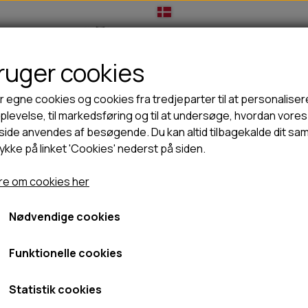
bruger cookies
IL HUNDEEJER
TIL KAT
TILBUD
NYHEDER
r egne cookies og cookies fra tredjeparter til at personaliser
levelse, til markedsføring og til at undersøge, hvordan vores
ide anvendes af besøgende. Du kan altid tilbagekalde dit sa
rykke på linket 'Cookies' nederst på siden.
🦺 HALSBÅND, LINER & SELER
🦴 GODBIDDER & SNACKS
Primadog rough chews white roll med and 3 stk. - S
GODBIDSTASKE
TYGGEBEN
Primadog rough chews whi
e om cookies her
HALSBÅND
100% NATURLIG SNACK
SELER
STORKØB
stk. - S
Nødvendige cookies
LINER
HORN & GEVIR
LYGTER
BLØDE GODBIDDER/SNACKS
Funktionelle cookies
79,95 kr.
TRANSPORT SELE
KORNFRI GODBIDDER TIL HUNDE
Fragt omk. tillægges
IS
Statistik cookies
Varenummer: 10149
PØLSER