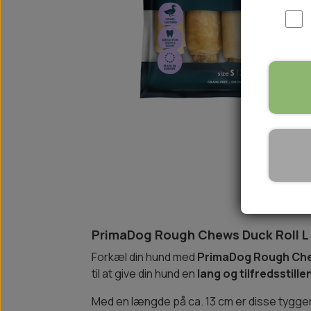
WOOLF ULTIMATE
TIL HJEMMET
WOLFSBLUT
STØVLER
WOLFBLUT VETLINE
VASK OG IMPRÆGNERING
KOSTTILSKUD
VÅDFODER TIL HUNDE
TOPPING TIL TØRFODER
🐕 HUNDETØJ
SVØMMEVESTE
SKO OG STRØMPER
JAKKER TIL HUNDE
PrimaDog Rough Chews Duck Roll L 
Forkæl din hund med
PrimaDog Rough Che
til at give din hund en
lang og tilfredsstil
Med en længde på ca. 13 cm er disse tyggeru