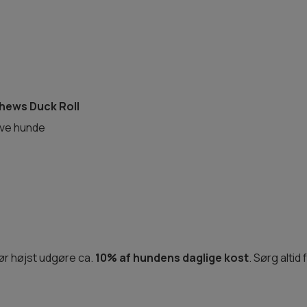
hews Duck Roll
tive hunde
ør højst udgøre ca.
10% af hundens daglige kost
. Sørg altid