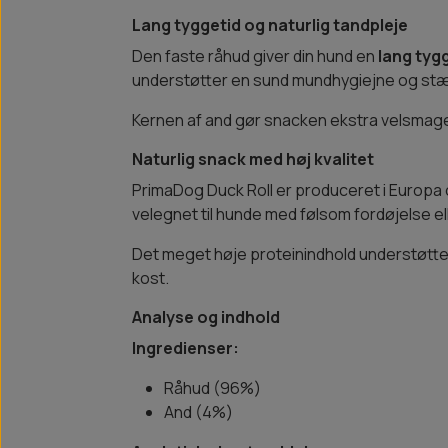
Lang tyggetid og naturlig tandpleje
Den faste råhud giver din hund en
lang tyg
understøtter en sund mundhygiejne og st
Kernen af and gør snacken ekstra velsmagen
Naturlig snack med høj kvalitet
PrimaDog Duck Roll er produceret i Europa 
velegnet til hunde med følsom fordøjelse elle
Det meget høje proteinindhold understøtter
kost.
Analyse og indhold
Ingredienser:
Råhud (96%)
And (4%)