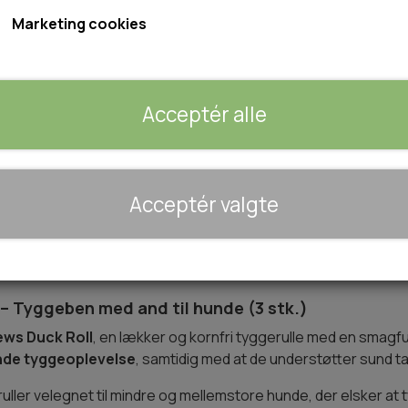
Marketing cookies
Størrelse: 13cm
Indhold: 3 stk. / 150gr.
Acceptér alle
Produceret i EU
Forventet leveringstid:
1-2 dage
🐾 UDSTYR & KOMFORT
Acceptér valgte
TRANSPORT
Tilføj 
−
+
SENGE OG TÆPPER
HUNDEGÅRD/GITTER
SOMMERTING
– Tyggeben med and til hunde (3 stk.)
ws Duck Roll
, en lækker og kornfri tyggerulle med en smagf
lende tyggeoplevelse
, samtidig med at de understøtter sund 
ller velegnet til mindre og mellemstore hunde, der elsker at t