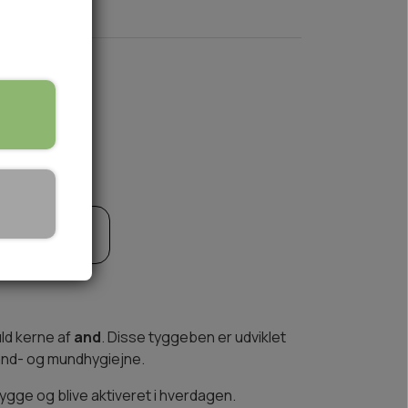
🏕️ TRÆNING & AKTIVITET
TRÆNING
til kurv
AKTIVITETSLEGETØJ
uld kerne af
and
. Disse tyggeben er udviklet
tand- og mundhygiejne.
ygge og blive aktiveret i hverdagen.