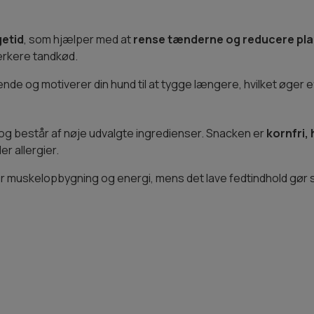
getid
, som hjælper med at
rense tænderne og reducere pla
ærkere tandkød.
de og motiverer din hund til at tygge længere, hvilket øger e
og består af nøje udvalgte ingredienser. Snacken er
kornfri,
r allergier.
 muskelopbygning og energi, mens det lave fedtindhold gør sna