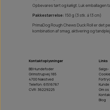
Opbevares tørt og køligt. Luk emballagen t
Pakkestørrelse:
150 g (3 stk. á 13 cm)
PrimaDog Rough Chews Duck Roll er det perf
kombination af smag, aktivering og tandpleje
Kontaktoplysninger
Links
BB Hundefoder
Salgs-
Grimstrupvej 185
Cooki
4700 Næstved
Fortry
Telefon: 61516787
Kunde 
CVR: 36229225
Om os
Kontak
Blog