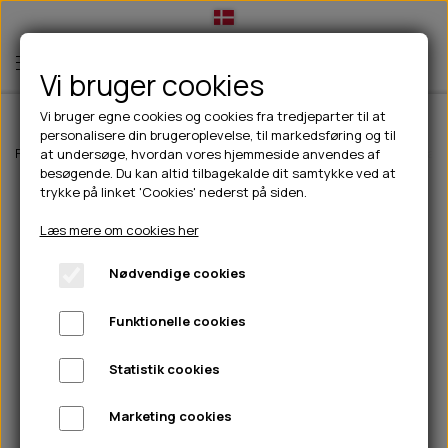
Vi bruger cookies
Vi bruger egne cookies og cookies fra tredjeparter til at
personalisere din brugeroplevelse, til markedsføring og til
TIL HUND
Forside
Outdoor
Pinewood tøj
Dame
Pinewood Dog Sport Train
at undersøge, hvordan vores hjemmeside anvendes af
besøgende. Du kan altid tilbagekalde dit samtykke ved at
💧FODER- VANDSKÅLE
TIL HUNDEEJER
trykke på linket 'Cookies' nederst på siden.
SLIK- & SNUSEMÅTTER
🥩 HUNDEFODER
DRIKKEFLASKER/TERMOFLASKER
TIL KAT
Læs mere om cookies her
🦺 HALSBÅND, LINER & SELER
FODER- & VANDSKÅLE
BELCANDO
HØMHØM POSER & DISPENSER
TILBUD
Nødvendige cookies
🦴 GODBIDDER & SNACKS
GODBIDSTASKE
CARNILOVE
LØB/TRÆNING
NYHEDER
Funktionelle cookies
🍖 SMAGSVARIANTER
🎾 LEGETØJ
HALSBÅND
CHICOPEE
HUER OG VANTER
🦠 PLEJE & HYGIEJNE
ABONNEMENT
TYGGEBEN
BOLDE
SELER
EDEN
GRIS
PINEWOOD SALES
Statistik cookies
HUNDESHAMPOO & BALSAM
HUNDEFODER UDEN KORN
100% NATURLIG SNACK
🐕 HUNDETØJ
OKSE & KALV
BAMSER
LINER
PINEWOOD TØJ
Marketing cookies
TÆNDER, ØRE, ØJE, POTER & NÆSE
🐾 UDSTYR & KOMFORT
SVØMMEVESTE
REBLEGETØJ
STORKØB
ISEGRIM
LYGTER
HEST
REGNTØJ