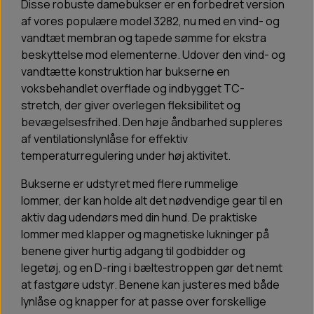
Disse robuste damebukser er en forbedret version
af vores populære model 3282, nu med en vind- og
vandtæt membran og tapede sømme for ekstra
beskyttelse mod elementerne. Udover den vind- og
vandtætte konstruktion har bukserne en
voksbehandlet overflade og indbygget TC-
stretch, der giver overlegen fleksibilitet og
bevægelsesfrihed. Den høje åndbarhed suppleres
af ventilationslynlåse for effektiv
temperaturregulering under høj aktivitet.
Bukserne er udstyret med flere rummelige
lommer, der kan holde alt det nødvendige gear til en
aktiv dag udendørs med din hund. De praktiske
lommer med klapper og magnetiske lukninger på
benene giver hurtig adgang til godbidder og
legetøj, og en D-ring i bæltestroppen gør det nemt
at fastgøre udstyr. Benene kan justeres med både
lynlåse og knapper for at passe over forskellige