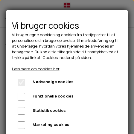
Vi bruger cookies
Vi bruger egne cookies og cookies fra tredjeparter til at
personalisere din brugeroplevelse, til markedsføring og til
TIL HUND
Forside
Outdoor
Pinewood tøj
Dame
Pinewood Dog Sport Train
at undersøge, hvordan vores hjemmeside anvendes af
besøgende. Du kan altid tilbagekalde dit samtykke ved at
💧FODER- VANDSKÅLE
TIL HUNDEEJER
trykke på linket 'Cookies' nederst på siden.
SLIK- & SNUSEMÅTTER
🥩 HUNDEFODER
DRIKKEFLASKER/TERMOFLASKER
TIL KAT
Læs mere om cookies her
🦺 HALSBÅND, LINER & SELER
FODER- & VANDSKÅLE
BELCANDO
HØMHØM POSER & DISPENSER
TILBUD
Nødvendige cookies
🦴 GODBIDDER & SNACKS
GODBIDSTASKE
CARNILOVE
LØB/TRÆNING
NYHEDER
Funktionelle cookies
🍖 SMAGSVARIANTER
🎾 LEGETØJ
HALSBÅND
CHICOPEE
HUER OG VANTER
🦠 PLEJE & HYGIEJNE
ABONNEMENT
TYGGEBEN
BOLDE
SELER
EDEN
GRIS
PINEWOOD SALES
Statistik cookies
HUNDESHAMPOO & BALSAM
HUNDEFODER UDEN KORN
100% NATURLIG SNACK
🐕 HUNDETØJ
OKSE & KALV
BAMSER
LINER
PINEWOOD TØJ
Marketing cookies
TÆNDER, ØRE, ØJE, POTER & NÆSE
🐾 UDSTYR & KOMFORT
SVØMMEVESTE
REBLEGETØJ
STORKØB
ISEGRIM
LYGTER
HEST
REGNTØJ