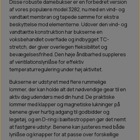
Disse robuste damebukser er en forbedret version
af vores populære model 3282, nu med en vind- og
vandtæt membran og tapede sømme for ekstra
beskyttelse mod elementerne. Udover den vind- og
vandtætte konstruktion har bukserne en
voksbehandlet overflade og indbygget TC-
stretch, der giver overlegen fleksibilitet og
bevægelsesfrihed. Den høje åndbarhed suppleres
af ventilationslynlåse for effektiv
temperaturregulering under høj aktivitet.
Bukserne er udstyret med flere rummelige
lommer, der kan holde alt det nødvendige gear til en
aktiv dag udendørs med din hund. De praktiske
lommer med klapper og magnetiske lukninger på
benene giver hurtig adgang til godbidder og
legetøj, og en D-ring i bæltestroppen gør det nemt
at fastgøre udstyr. Benene kan justeres med både
lynlåse og knapper for at passe over forskellige