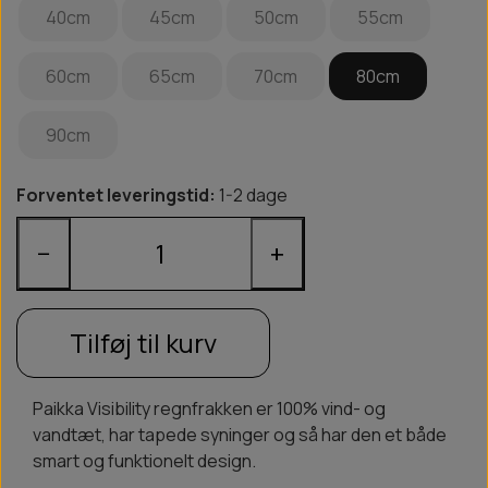
40cm
45cm
50cm
55cm
60cm
65cm
70cm
80cm
90cm
Forventet leveringstid:
1-2 dage
−
+
Tilføj til kurv
Paikka Visibility regnfrakken er 100% vind- og
vandtæt, har tapede syninger og så har den et både
smart og funktionelt design.