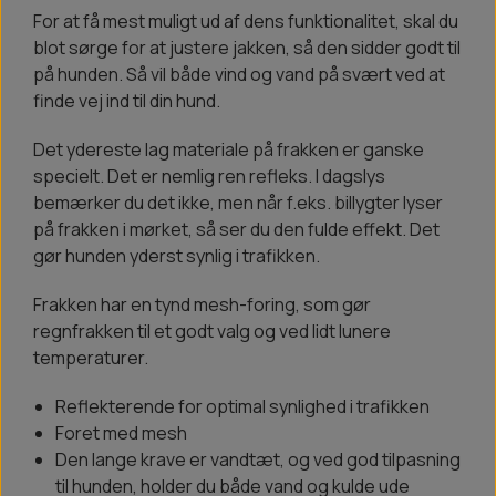
For at få mest muligt ud af dens funktionalitet, skal du
blot sørge for at justere jakken, så den sidder godt til
på hunden. Så vil både vind og vand på svært ved at
finde vej ind til din hund.
Det ydereste lag materiale på frakken er ganske
specielt. Det er nemlig ren refleks. I dagslys
bemærker du det ikke, men når f.eks. billygter lyser
på frakken i mørket, så ser du den fulde effekt. Det
gør hunden yderst synlig i trafikken.
Frakken har en tynd mesh-foring, som gør
regnfrakken til et godt valg og ved lidt lunere
temperaturer.
Reflekterende for optimal synlighed i trafikken
Foret med mesh
Den lange krave er vandtæt, og ved god tilpasning
til hunden, holder du både vand og kulde ude