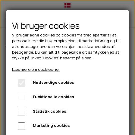
Vi bruger cookies
Vi bruger egne cookies og cookies fra tredjeparter til at
personalisere din brugeroplevelse, til markedsføring og til
TIL HUND
Forside
Til hunde
Hundetøj
Jakker til hunde
Paikka Visibility reg
at undersøge, hvordan vores hjemmeside anvendes af
besøgende. Du kan altid tilbagekalde dit samtykke ved at
💧FODER- VANDSKÅLE
TIL HUNDEEJER
trykke på linket 'Cookies' nederst på siden.
SLIK- & SNUSEMÅTTER
🥩 HUNDEFODER
DRIKKEFLASKER/TERMOFLASKER
TIL KAT
Læs mere om cookies her
🦺 HALSBÅND, LINER & SELER
FODER- & VANDSKÅLE
BELCANDO
HØMHØM POSER & DISPENSER
TILBUD
Nødvendige cookies
🦴 GODBIDDER & SNACKS
GODBIDSTASKE
CARNILOVE
LØB/TRÆNING
NYHEDER
Funktionelle cookies
🍖 SMAGSVARIANTER
🎾 LEGETØJ
HALSBÅND
CHICOPEE
HUER OG VANTER
🦠 PLEJE & HYGIEJNE
ABONNEMENT
TYGGEBEN
BOLDE
SELER
EDEN
GRIS
PINEWOOD SALES
Statistik cookies
HUNDESHAMPOO & BALSAM
HUNDEFODER UDEN KORN
100% NATURLIG SNACK
🐕 HUNDETØJ
OKSE & KALV
BAMSER
LINER
PINEWOOD TØJ
Marketing cookies
TÆNDER, ØRE, ØJE, POTER & NÆSE
🐾 UDSTYR & KOMFORT
SVØMMEVESTE
REBLEGETØJ
STORKØB
ISEGRIM
LYGTER
HEST
REGNTØJ