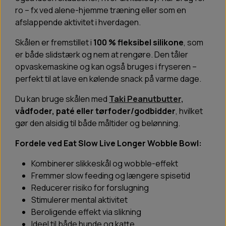
ro – fx ved alene-hjemme træning eller som en
afslappende aktivitet i hverdagen.
Skålen er fremstillet i
100 % fleksibel silikone
, som
er både slidstærk og nem at rengøre. Den tåler
opvaskemaskine og kan også bruges i fryseren –
perfekt til at lave en kølende snack på varme dage.
Du kan bruge skålen med
Taki Peanutbutter,
vådfoder, paté eller tørfoder/godbidder
, hvilket
gør den alsidig til både måltider og belønning.
Fordele ved Eat Slow Live Longer Wobble Bowl:
Kombinerer slikkeskål og wobble-effekt
Fremmer slow feeding og længere spisetid
Reducerer risiko for forslugning
Stimulerer mental aktivitet
Beroligende effekt via slikning
Ideel til både hunde og katte