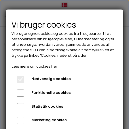
Vi bruger cookies
Vi bruger egne cookies og cookies fra tredjeparter til at
personalisere din brugeroplevelse, til markedsføring og til
TIL HUND
Forside
Til hunde
Slik- & snusemåtter
Eat Slow Live Longer Lick 
at undersøge, hvordan vores hjemmeside anvendes af
besøgende. Du kan altid tilbagekalde dit samtykke ved at
💧FODER- VANDSKÅLE
TIL HUNDEEJER
trykke på linket 'Cookies' nederst på siden.
SLIK- & SNUSEMÅTTER
🥩 HUNDEFODER
DRIKKEFLASKER/TERMOFLASKER
TIL KAT
Læs mere om cookies her
🦺 HALSBÅND, LINER & SELER
FODER- & VANDSKÅLE
BELCANDO
HØMHØM POSER & DISPENSER
TILBUD
Nødvendige cookies
🦴 GODBIDDER & SNACKS
GODBIDSTASKE
CARNILOVE
LØB/TRÆNING
NYHEDER
Funktionelle cookies
🍖 SMAGSVARIANTER
🎾 LEGETØJ
HALSBÅND
CHICOPEE
HUER OG VANTER
🦠 PLEJE & HYGIEJNE
ABONNEMENT
TYGGEBEN
BOLDE
SELER
EDEN
GRIS
PINEWOOD SALES
Statistik cookies
HUNDESHAMPOO & BALSAM
HUNDEFODER UDEN KORN
100% NATURLIG SNACK
🐕 HUNDETØJ
OKSE & KALV
BAMSER
LINER
PINEWOOD TØJ
Marketing cookies
TÆNDER, ØRE, ØJE, POTER & NÆSE
🐾 UDSTYR & KOMFORT
SVØMMEVESTE
REBLEGETØJ
STORKØB
ISEGRIM
LYGTER
HEST
REGNTØJ