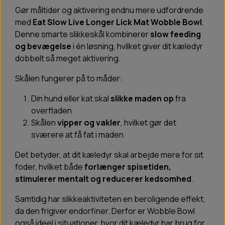
Gør måltider og aktivering endnu mere udfordrende
med
Eat Slow Live Longer Lick Mat Wobble Bowl
.
Denne smarte slikkeskål kombinerer
slow feeding
og bevægelse
i én løsning, hvilket giver dit kæledyr
dobbelt så meget aktivering.
Skålen fungerer på to måder:
Din hund eller kat skal
slikke maden op
fra
overfladen
Skålen
vipper og vakler
, hvilket gør det
sværere at få fat i maden
Det betyder, at dit kæledyr skal arbejde mere for sit
foder, hvilket både
forlænger spisetiden,
stimulerer mentalt og reducerer kedsomhed
.
Samtidig har slikkeaktiviteten en beroligende effekt,
da den frigiver endorfiner. Derfor er Wobble Bowl
også ideel i situationer, hvor dit kæledyr har brug for