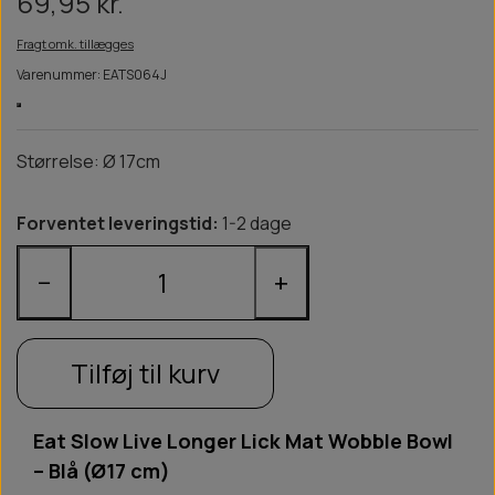
69,95 kr.
Fragt omk. tillægges
Varenummer: EATS064J
Størrelse: Ø 17cm
Forventet leveringstid:
1-2 dage
−
+
Tilføj til kurv
Eat Slow Live Longer Lick Mat Wobble Bowl
– Blå (Ø17 cm)