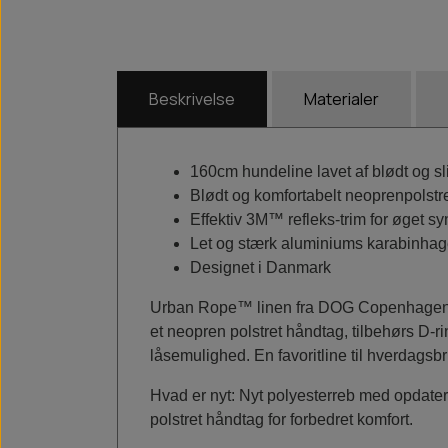
Beskrivelse
Materialer
160cm hundeline lavet af blødt og sl
Blødt og komfortabelt neoprenpolstr
Effektiv 3M™ refleks-trim for øget sy
Let og stærk aluminiums karabinhag
Designet i Danmark
Urban Rope™ linen fra DOG Copenhagen er 
et neopren polstret håndtag, tilbehørs D-
låsemulighed. En favoritline til hverdagsb
Hvad er nyt:
Nyt polyesterreb med opdater
polstret håndtag for forbedret komfort.