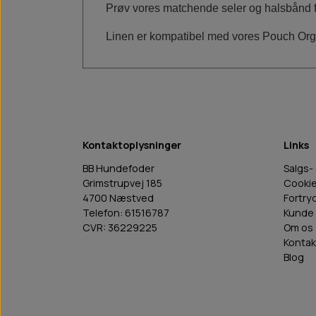
Prøv vores matchende seler og halsbånd f
Linen er kompatibel med vores Pouch Org
Kontaktoplysninger
Links
BB Hundefoder
Salgs-
Grimstrupvej 185
Cooki
4700 Næstved
Fortry
Telefon: 61516787
Kunde 
CVR: 36229225
Om os
Kontak
Blog