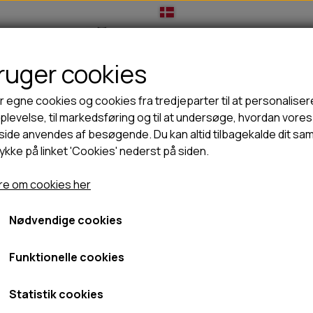
bruger cookies
IL HUNDEEJER
TIL KAT
TILBUD
NYHEDER
r egne cookies og cookies fra tredjeparter til at personaliser
levelse, til markedsføring og til at undersøge, hvordan vores
ide anvendes af besøgende. Du kan altid tilbagekalde dit sa
rykke på linket 'Cookies' nederst på siden.
🦺 HALSBÅND, LINER & SELER
🦴 GODBIDDER & SNACKS
g Copenhagen Urban rope line 3.0
GODBIDSTASKE
TYGGEBEN
Dog Copenhagen Urban ro
e om cookies her
HALSBÅND
100% NATURLIG SNACK
SELER
STORKØB
Nødvendige cookies
PINK, S
LINER
HORN & GEVIR
319,00 kr.
LYGTER
BLØDE GODBIDDER/SNACKS
Funktionelle cookies
TRANSPORT SELE
KORNFRI GODBIDDER TIL HUNDE
Fragt omk. tillægges
IS
Statistik cookies
Varenummer: LEA0427
PØLSER