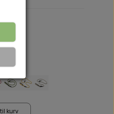
🏕️ TRÆNING & AKTIVITET
TRÆNING
AKTIVITETSLEGETØJ
til kurv