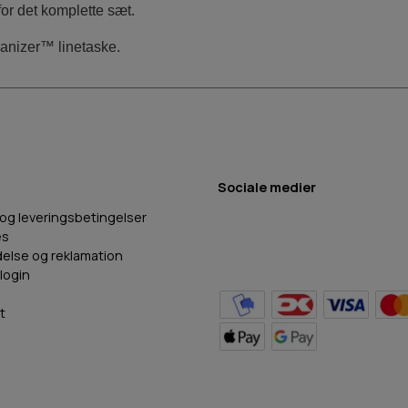
or det komplette sæt.
anizer™ linetaske.
Sociale medier
 og leveringsbetingelser
es
delse og reklamation
login
t