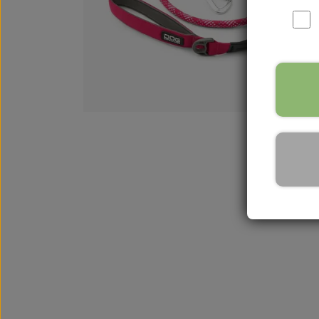
WOOLF ULTIMATE
TIL HJEMMET
WOLFSBLUT
STØVLER
WOLFBLUT VETLINE
VASK OG IMPRÆGNERING
KOSTTILSKUD
VÅDFODER TIL HUNDE
TOPPING TIL TØRFODER
🐕 HUNDETØJ
SVØMMEVESTE
SKO OG STRØMPER
JAKKER TIL HUNDE