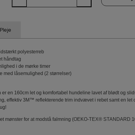
Pleje
idstærkt polyesterreb
et håndtag
nlighed i de mørke timer
e med låsemulighed (2 størrelser)
en 160cm let og komfortabel hundeline lavet af blødt og slids
ring, effektiv 3M™ reflekterende trim indvævet i rebet samt en 
rug!
et mønster for at modstå falmning (OEKO-TEX® STANDARD 100 c