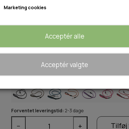
Marketing cookies
Størrelse: S - 8mmx160cm
L - 11mmx160cm
Acceptér alle
Fås i 10 flotte farver
Størrelse
🐾 UDSTYR & KOMFORT
Acceptér valgte
TRANSPORT
S
L
SENGE OG TÆPPER
Farve
HUNDEGÅRD/GITTER
SOMMERTING
Forventet leveringstid:
2-3 dage
Tilføj 
−
+