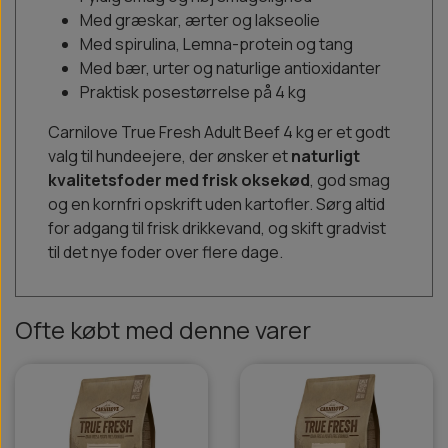
Med græskar, ærter og lakseolie
Med spirulina, Lemna-protein og tang
Med bær, urter og naturlige antioxidanter
Praktisk posestørrelse på 4 kg
Carnilove True Fresh Adult Beef 4 kg er et godt
valg til hundeejere, der ønsker et
naturligt
kvalitetsfoder med frisk oksekød
, god smag
og en kornfri opskrift uden kartofler. Sørg altid
for adgang til frisk drikkevand, og skift gradvist
til det nye foder over flere dage.
Ofte købt med denne varer