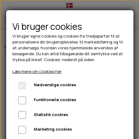
Vi bruger cookies
Vi bruger egne cookies og cookies fra tredjeparter til at
personalisere din brugeroplevelse, til markedsføring og til
TIL HUND
Forside
Til hunde
Hundefoder
Carnilove
Carnilove True Fresh
C
at undersøge, hvordan vores hjemmeside anvendes af
besøgende. Du kan altid tilbagekalde dit samtykke ved at
💧FODER- VANDSKÅLE
TIL HUNDEEJER
trykke på linket 'Cookies' nederst på siden.
SLIK- & SNUSEMÅTTER
🥩 HUNDEFODER
DRIKKEFLASKER/TERMOFLASKER
TIL KAT
Læs mere om cookies her
🦺 HALSBÅND, LINER & SELER
FODER- & VANDSKÅLE
BELCANDO
HØMHØM POSER & DISPENSER
TILBUD
Nødvendige cookies
🦴 GODBIDDER & SNACKS
GODBIDSTASKE
CARNILOVE
LØB/TRÆNING
NYHEDER
Funktionelle cookies
🍖 SMAGSVARIANTER
🎾 LEGETØJ
HALSBÅND
CHICOPEE
HUER OG VANTER
🦠 PLEJE & HYGIEJNE
ABONNEMENT
TYGGEBEN
BOLDE
SELER
EDEN
GRIS
PINEWOOD SALES
Statistik cookies
HUNDESHAMPOO & BALSAM
HUNDEFODER UDEN KORN
100% NATURLIG SNACK
🐕 HUNDETØJ
OKSE & KALV
BAMSER
LINER
PINEWOOD TØJ
Marketing cookies
TÆNDER, ØRE, ØJE, POTER & NÆSE
🐾 UDSTYR & KOMFORT
SVØMMEVESTE
REBLEGETØJ
STORKØB
ISEGRIM
LYGTER
HEST
REGNTØJ