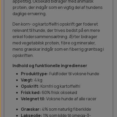
appetitlig. Oksekød bidrager med animalsk
protein, der indgår som en vigtig del af hundens
daglige ernæring.
Den korn- og kartoffelfri opskrift gør foderet
relevant til hunde, der trives bedst på en mere
enkel fodersammensætning. Ærter bidrager
med vegetabilsk protein, fibre og mineraler,
mens græskar indgår som en fiberrig grøntsag i
opskriften.
Indhold og funktionelle ingredienser
Produkttype:
Fuldfoder til voksne hunde
Vægt:
4 kg
Opskrift:
Kornfri og kartoffelfri
Frisk kød:
60% frisk oksekød
Velegnet til:
Voksne hunde af alle racer
Græskar:
4% som naturlig fiberkilde
Lakseolie:
1% som kilde til omega-3-