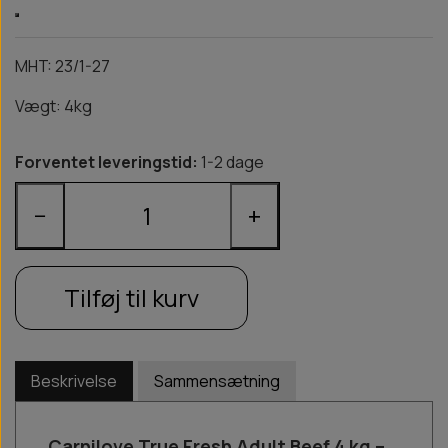
MHT: 23/1-27
Vægt: 4kg
Forventet leveringstid:
1-2 dage
−
+
Tilføj til kurv
Beskrivelse
Sammensætning
Carnilove True Fresh Adult Beef 4 kg –