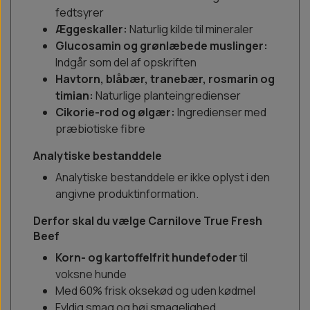
fedtsyrer
Æggeskaller:
Naturlig kilde til mineraler
Glucosamin og grønlæbede muslinger:
Indgår som del af opskriften
Havtorn, blåbær, tranebær, rosmarin og
timian:
Naturlige planteingredienser
Cikorie-rod og ølgær:
Ingredienser med
præbiotiske fibre
Analytiske bestanddele
Analytiske bestanddele er ikke oplyst i den
angivne produktinformation.
Derfor skal du vælge Carnilove True Fresh
Beef
Korn- og kartoffelfrit hundefoder
til
voksne hunde
Med 60% frisk oksekød og uden kødmel
Fyldig smag og høj smagelighed