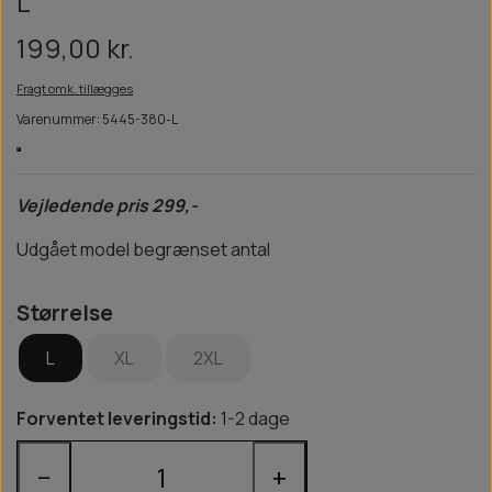
L
199,00 kr.
Fragt omk. tillægges
Varenummer: 5445-380-L
Vejledende pris 299,-
Udgået model begrænset antal
Størrelse
L
XL
2XL
Forventet leveringstid:
1-2 dage
−
+