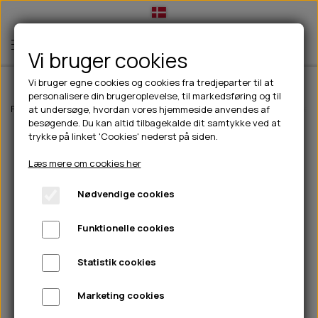
Vi bruger cookies
Vi bruger egne cookies og cookies fra tredjeparter til at
personalisere din brugeroplevelse, til markedsføring og til
TIL HUND
Forside
Outdoor
Pinewood tøj
Herre
Pinewood® Outdoor Life T-
at undersøge, hvordan vores hjemmeside anvendes af
besøgende. Du kan altid tilbagekalde dit samtykke ved at
💧FODER- VANDSKÅLE
TIL HUNDEEJER
trykke på linket 'Cookies' nederst på siden.
SLIK- & SNUSEMÅTTER
🥩 HUNDEFODER
DRIKKEFLASKER/TERMOFLASKER
TIL KAT
Læs mere om cookies her
🦺 HALSBÅND, LINER & SELER
FODER- & VANDSKÅLE
BELCANDO
HØMHØM POSER & DISPENSER
TILBUD
Nødvendige cookies
🦴 GODBIDDER & SNACKS
GODBIDSTASKE
CARNILOVE
LØB/TRÆNING
NYHEDER
Funktionelle cookies
🍖 SMAGSVARIANTER
🎾 LEGETØJ
HALSBÅND
CHICOPEE
HUER OG VANTER
🦠 PLEJE & HYGIEJNE
ABONNEMENT
TYGGEBEN
BOLDE
SELER
EDEN
GRIS
PINEWOOD SALES
Statistik cookies
HUNDESHAMPOO & BALSAM
HUNDEFODER UDEN KORN
100% NATURLIG SNACK
🐕 HUNDETØJ
OKSE & KALV
BAMSER
LINER
PINEWOOD TØJ
Marketing cookies
TÆNDER, ØRE, ØJE, POTER & NÆSE
🐾 UDSTYR & KOMFORT
SVØMMEVESTE
REBLEGETØJ
STORKØB
ISEGRIM
LYGTER
HEST
REGNTØJ