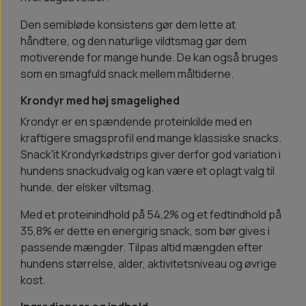
Den semibløde konsistens gør dem lette at
håndtere, og den naturlige vildtsmag gør dem
motiverende for mange hunde. De kan også bruges
som en smagfuld snack mellem måltiderne.
Krondyr med høj smagelighed
Krondyr er en spændende proteinkilde med en
kraftigere smagsprofil end mange klassiske snacks.
Snack'it Krondyrkødstrips giver derfor god variation i
hundens snackudvalg og kan være et oplagt valg til
hunde, der elsker viltsmag.
Med et proteinindhold på 54,2% og et fedtindhold på
35,8% er dette en energirig snack, som bør gives i
passende mængder. Tilpas altid mængden efter
hundens størrelse, alder, aktivitetsniveau og øvrige
kost.