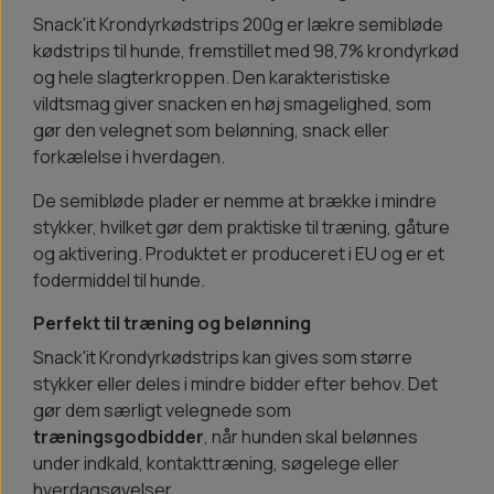
Snack'it Krondyrkødstrips 200g er lækre semibløde
kødstrips til hunde, fremstillet med 98,7% krondyrkød
og hele slagterkroppen. Den karakteristiske
vildtsmag giver snacken en høj smagelighed, som
gør den velegnet som belønning, snack eller
forkælelse i hverdagen.
De semibløde plader er nemme at brække i mindre
stykker, hvilket gør dem praktiske til træning, gåture
og aktivering. Produktet er produceret i EU og er et
fodermiddel til hunde.
Perfekt til træning og belønning
Snack'it Krondyrkødstrips kan gives som større
stykker eller deles i mindre bidder efter behov. Det
gør dem særligt velegnede som
træningsgodbidder
, når hunden skal belønnes
under indkald, kontakttræning, søgelege eller
hverdagsøvelser.