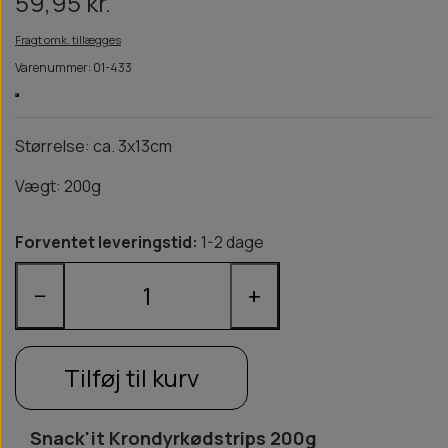
59,95 kr.
Fragt omk. tillægges
Varenummer: 01-433
Størrelse: ca. 3x13cm
Vægt: 200g
Forventet leveringstid:
1-2 dage
−
+
Tilføj til kurv
Snack'it Krondyrkødstrips 200g