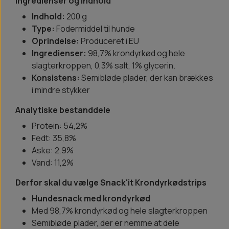
Ingredienser og indhold
Indhold:
200 g
Type:
Fodermiddel til hunde
Oprindelse:
Produceret i EU
Ingredienser:
98,7% krondyrkød og hele
slagterkroppen, 0,3% salt, 1% glycerin.
Konsistens:
Semibløde plader, der kan brækkes
i mindre stykker
Analytiske bestanddele
Protein: 54,2%
Fedt: 35,8%
Aske: 2,9%
Vand: 11,2%
Derfor skal du vælge Snack'it Krondyrkødstrips
Hundesnack med krondyrkød
Med 98,7% krondyrkød og hele slagterkroppen
Semibløde plader, der er nemme at dele