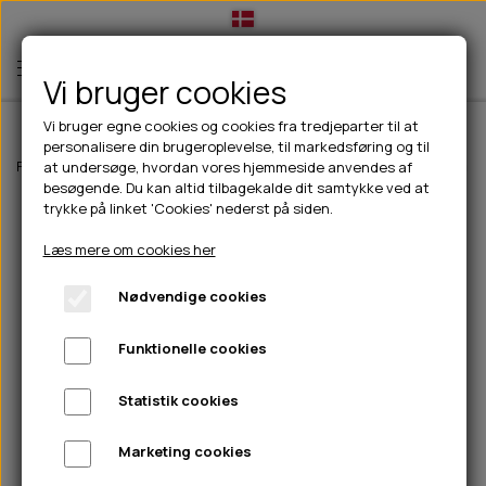
Vi bruger cookies
Vi bruger egne cookies og cookies fra tredjeparter til at
personalisere din brugeroplevelse, til markedsføring og til
TIL HUND
Forside
Til hunde
Godbidder & Snacks
Kornfri godbidder til hunde
at undersøge, hvordan vores hjemmeside anvendes af
besøgende. Du kan altid tilbagekalde dit samtykke ved at
💧FODER- VANDSKÅLE
TIL HUNDEEJER
trykke på linket 'Cookies' nederst på siden.
SLIK- & SNUSEMÅTTER
🥩 HUNDEFODER
DRIKKEFLASKER/TERMOFLASKER
TIL KAT
Læs mere om cookies her
🦺 HALSBÅND, LINER & SELER
FODER- & VANDSKÅLE
BELCANDO
HØMHØM POSER & DISPENSER
TILBUD
Nødvendige cookies
🦴 GODBIDDER & SNACKS
GODBIDSTASKE
CARNILOVE
LØB/TRÆNING
NYHEDER
Funktionelle cookies
🍖 SMAGSVARIANTER
🎾 LEGETØJ
HALSBÅND
CHICOPEE
HUER OG VANTER
🦠 PLEJE & HYGIEJNE
ABONNEMENT
TYGGEBEN
BOLDE
SELER
EDEN
GRIS
PINEWOOD SALES
Statistik cookies
HUNDESHAMPOO & BALSAM
HUNDEFODER UDEN KORN
100% NATURLIG SNACK
🐕 HUNDETØJ
OKSE & KALV
BAMSER
LINER
PINEWOOD TØJ
Marketing cookies
TÆNDER, ØRE, ØJE, POTER & NÆSE
🐾 UDSTYR & KOMFORT
SVØMMEVESTE
REBLEGETØJ
STORKØB
ISEGRIM
LYGTER
HEST
REGNTØJ