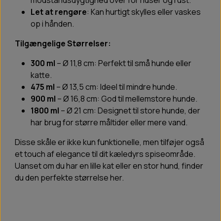
modstandsdygtighed over for ridser og rust.
Let at rengøre
: Kan hurtigt skylles eller vaskes
op i hånden.
Tilgængelige Størrelser:
300 ml
– Ø 11,8 cm: Perfekt til små hunde eller
katte.
475 ml
– Ø 13,5 cm: Ideel til mindre hunde.
900 ml
– Ø 16,8 cm: God til mellemstore hunde.
1800 ml
– Ø 21 cm: Designet til store hunde, der
har brug for større måltider eller mere vand.
Disse skåle er ikke kun funktionelle, men tilføjer også
et touch af elegance til dit kæledyrs spiseområde.
Uanset om du har en lille kat eller en stor hund, finder
du den perfekte størrelse her.