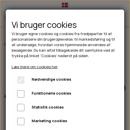
Vi bruger cookies
Vi bruger egne cookies og cookies fra tredjeparter til at
personalisere din brugeroplevelse, til markedsføring og til
TIL HUND
Forside
Til hunde
Foder- & vandskåle
Foder- & vandskål i kobber/
at undersøge, hvordan vores hjemmeside anvendes af
besøgende. Du kan altid tilbagekalde dit samtykke ved at
💧FODER- VANDSKÅLE
TIL HUNDEEJER
trykke på linket 'Cookies' nederst på siden.
SLIK- & SNUSEMÅTTER
🥩 HUNDEFODER
DRIKKEFLASKER/TERMOFLASKER
TIL KAT
Læs mere om cookies her
🦺 HALSBÅND, LINER & SELER
FODER- & VANDSKÅLE
BELCANDO
HØMHØM POSER & DISPENSER
TILBUD
Nødvendige cookies
🦴 GODBIDDER & SNACKS
GODBIDSTASKE
CARNILOVE
LØB/TRÆNING
NYHEDER
Funktionelle cookies
🍖 SMAGSVARIANTER
🎾 LEGETØJ
HALSBÅND
CHICOPEE
HUER OG VANTER
🦠 PLEJE & HYGIEJNE
ABONNEMENT
TYGGEBEN
BOLDE
SELER
EDEN
GRIS
PINEWOOD SALES
Statistik cookies
HUNDESHAMPOO & BALSAM
HUNDEFODER UDEN KORN
100% NATURLIG SNACK
🐕 HUNDETØJ
OKSE & KALV
BAMSER
LINER
PINEWOOD TØJ
Marketing cookies
TÆNDER, ØRE, ØJE, POTER & NÆSE
🐾 UDSTYR & KOMFORT
SVØMMEVESTE
REBLEGETØJ
STORKØB
ISEGRIM
LYGTER
HEST
REGNTØJ