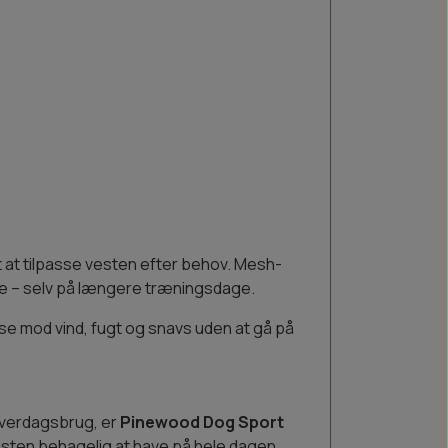
t at tilpasse vesten efter behov. Mesh-
uge – selv på længere træningsdage.
se mod vind, fugt og snavs uden at gå på
g hverdagsbrug, er
Pinewood Dog Sport
esten behagelig at have på hele dagen.