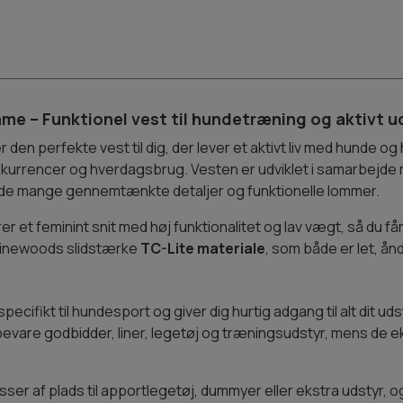
me – Funktionel vest til hundetræning og aktivt u
r den perfekte vest til dig, der lever et aktivt liv med hunde og
onkurrencer og hverdagsbrug. Vesten er udviklet i samarbejd
i de mange gennemtænkte detaljer og funktionelle lommer.
et feminint snit med høj funktionalitet og lav vægt, så du 
i Pinewoods slidstærke
TC-Lite materiale
, som både er let, å
pecifikt til hundesport og giver dig hurtig adgang til alt dit 
are godbidder, liner, legetøj og træningsudstyr, mens de ekst
r af plads til apportlegetøj, dummyer eller ekstra udstyr, og