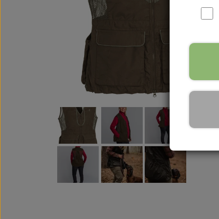
WOOLF ULTIMATE
TIL HJEMMET
WOLFSBLUT
STØVLER
WOLFBLUT VETLINE
VASK OG IMPRÆGNERING
KOSTTILSKUD
VÅDFODER TIL HUNDE
TOPPING TIL TØRFODER
🐕 HUNDETØJ
SVØMMEVESTE
SKO OG STRØMPER
JAKKER TIL HUNDE