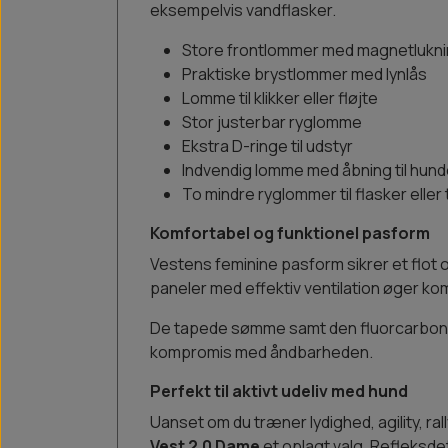
eksempelvis vandflasker.
Store frontlommer med magnetlukn
Praktiske brystlommer med lynlås
Lomme til klikker eller fløjte
Stor justerbar ryglomme
Ekstra D-ringe til udstyr
Indvendig lomme med åbning til hun
To mindre ryglommer til flasker eller 
Komfortabel og funktionel pasform
Vestens feminine pasform sikrer et flot o
paneler med effektiv ventilation øger ko
De tapede sømme samt den fluorcarbon
kompromis med åndbarheden.
Perfekt til aktivt udeliv med hund
Uanset om du træner lydighed, agility, ral
Vest 2.0 Dame
et oplagt valg. Refleksde