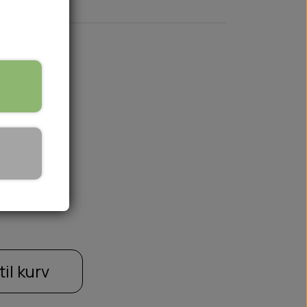
3XL
🏕️ TRÆNING & AKTIVITET
TRÆNING
AKTIVITETSLEGETØJ
til kurv