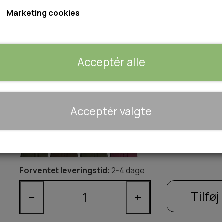
Marketing cookies
Vejledende pris 1099,-
4 Farver og flere størrelser
Acceptér alle
Størrelse
XS
S
M
L
XL
2XL
🐾 UDSTYR & KOMFORT
Acceptér valgte
TRANSPORT
Farve
SENGE OG TÆPPER
HUNDEGÅRD/GITTER
SOMMERTING
Forventet leveringstid:
2-4 dage
Tilføj 
−
+