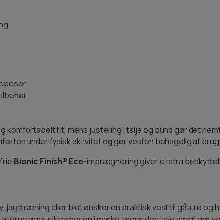
ing
deposer
tilbehør
g komfortabelt fit, mens justering i talje og bund gør det nem
mforten under fysisk aktivitet og gør vesten behagelig at br
frie
Bionic Finish® Eco
-imprægnering giver ekstra beskyttel
ly, jagttræning eller blot ønsker en praktisk vest til gåture o
taljerne øger sikkerheden i mørke, mens den lave vægt gør v