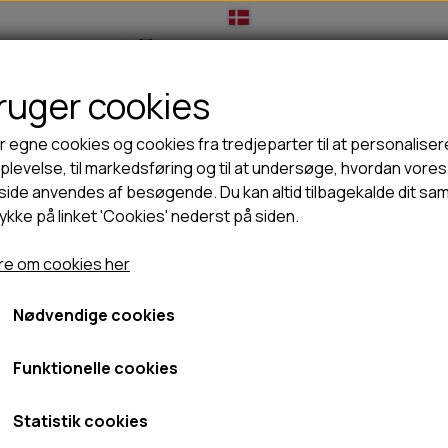
bruger cookies
IL HUNDEEJER
TIL KAT
TILBUD
NYHEDER
r egne cookies og cookies fra tredjeparter til at personaliser
levelse, til markedsføring og til at undersøge, hvordan vores
ide anvendes af besøgende. Du kan altid tilbagekalde dit sa
rykke på linket 'Cookies' nederst på siden.
🦺 HALSBÅND, LINER & SELER
🦴 GODBIDDER & SNACKS
Dog Sport Vest 2.0 - Dame
GODBIDSTASKE
TYGGEBEN
Pinewood Dog Sport Vest
e om cookies her
HALSBÅND
100% NATURLIG SNACK
SELER
STORKØB
Nødvendige cookies
Suede Brown/Dark Olive, XS
LINER
HORN & GEVIR
899,00 kr.
LYGTER
BLØDE GODBIDDER/SNACKS
Funktionelle cookies
TRANSPORT SELE
KORNFRI GODBIDDER TIL HUNDE
Fragt omk. tillægges
IS
Statistik cookies
Varenummer: 3184-244-XS
PØLSER