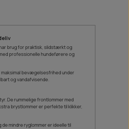
deliv
 har brug for praktisk, slidstærkt og
e med professionelle hundeførere og
får maksimal bevægelsesfrihed under
ndbart og vandafvisende.
udstyr. De rummelige frontlommer med
ra brystlommer er perfekte til klikker,
 de mindre ryglommer er ideelle til