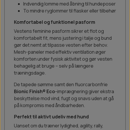
Indvendig lomme med åbning til hundeposer
To mindre ryglommer til flasker eller tilbehør
Komfortabel og funktionel pasform
Vestens feminine pasform sikrer et flot og
komfortabelt fit, mens justering i talje og bund
gør det nemt at tilpasse vesten efter behov.
Mesh-paneler med effektiv ventilation øger
komforten under fysisk aktivitet og gør vesten
behagelig at bruge – selv på længere
træningsdage.
De tapede sømme samt den fluorcarbonfrie
Bionic Finish® Eco
-imprægnering giver ekstra
beskyttelse mod vind, fugt og snavs uden at gå
på kompromis med åndbarheden.
Perfekt til aktivt udeliv med hund
Uanset om du træner lydighed, agility, rally,