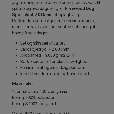
jagttræning eller blot ønsker en praktisk vest til
gåture og hverdagsbrug, er
Pinewood Dog
Sport Vest 2.0 Dame
et oplagt valg.
Refleksdetaljerne øger sikkerheden i mørke,
mens den lave vægt gør vesten behagelig at
have på hele dagen.
Let og slidstærk kvalitet
Vandsøjletryk: >12.000 mm
Åndbarhed: 14.000 g/m2/24h
Refleksdetaljer for ekstra synlighed
Feminint snit og almindelig pasform
Ideel til hundetræning og hundesport
Materialer
Ydermateriale: 100% polyamid
Foring: 100% polyester
Foring 2: 100% polyamid
Vægt: 650 gram (størrelse 38)