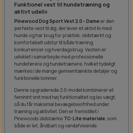
Funktionel vest til hundetræning og
aktivt udeliv
Pinewood Dog Sport Vest 2.0 - Dame
er den
perfekte vest til dig, der lever et aktivt liv med
hunde og har brug for praktisk, slidstærkt og
komfortabelt udstyr til både træning,
konkurrencer og hverdagsbrug. Vesten er
udviklet i samarbejde med professionelle
hundeførere og hundetrænere, hvilket tydeligt
mærkes i de mange gennemtænkte detaljer og
funktionelle lommer.
Denne opgraderede 2.0-model kombinerer et
feminint snit med høj funktionalitet og lav vægt,
så du får maksimal bevægelsesfrihed under
træning og aktivitet. Den er fremstillet i
Pinewoods slidstærke
TC-Lite materiale
, som
både er let, åndbart og vandafvisende.