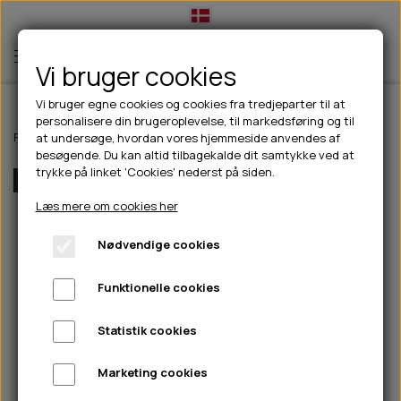
Vi bruger cookies
Vi bruger egne cookies og cookies fra tredjeparter til at
personalisere din brugeroplevelse, til markedsføring og til
TIL HUND
Forside
Outdoor
Pinewood tøj
Dame
Pinewood Dog Sport Vest 
at undersøge, hvordan vores hjemmeside anvendes af
besøgende. Du kan altid tilbagekalde dit samtykke ved at
💧FODER- VANDSKÅLE
TIL HUNDEEJER
trykke på linket 'Cookies' nederst på siden.
Flere Farver
SLIK- & SNUSEMÅTTER
🥩 HUNDEFODER
DRIKKEFLASKER/TERMOFLASKER
TIL KAT
Læs mere om cookies her
🦺 HALSBÅND, LINER & SELER
FODER- & VANDSKÅLE
BELCANDO
HØMHØM POSER & DISPENSER
TILBUD
Nødvendige cookies
🦴 GODBIDDER & SNACKS
GODBIDSTASKE
CARNILOVE
LØB/TRÆNING
NYHEDER
Funktionelle cookies
🍖 SMAGSVARIANTER
🎾 LEGETØJ
HALSBÅND
CHICOPEE
HUER OG VANTER
🦠 PLEJE & HYGIEJNE
ABONNEMENT
TYGGEBEN
BOLDE
SELER
EDEN
GRIS
PINEWOOD SALES
Statistik cookies
HUNDESHAMPOO & BALSAM
HUNDEFODER UDEN KORN
100% NATURLIG SNACK
🐕 HUNDETØJ
OKSE & KALV
BAMSER
LINER
PINEWOOD TØJ
Marketing cookies
TÆNDER, ØRE, ØJE, POTER & NÆSE
🐾 UDSTYR & KOMFORT
SVØMMEVESTE
REBLEGETØJ
STORKØB
ISEGRIM
LYGTER
HEST
REGNTØJ