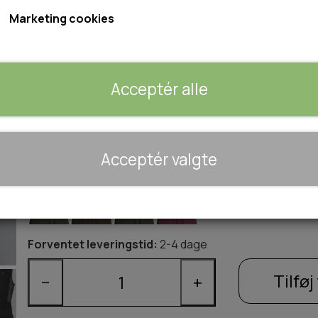
Marketing cookies
Vejledende pris 1099,-
4 Farver og flere størrelser
Acceptér alle
Størrelse
XS
S
M
L
XL
2XL
🐾 UDSTYR & KOMFORT
Acceptér valgte
TRANSPORT
Farve
SENGE OG TÆPPER
HUNDEGÅRD/GITTER
SOMMERTING
Forventet leveringstid:
2-4 dage
Tilføj 
−
+