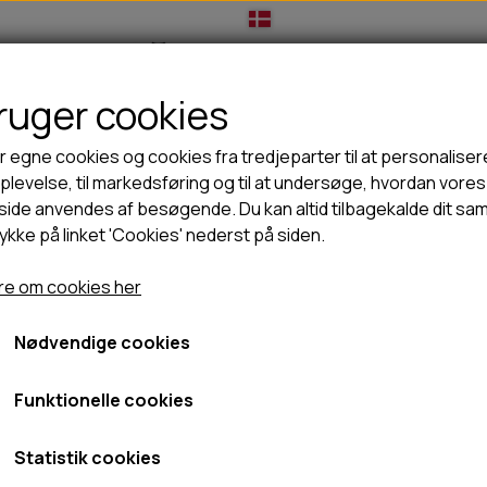
bruger cookies
IL HUNDEEJER
TIL KAT
TILBUD
NYHEDER
r egne cookies og cookies fra tredjeparter til at personaliser
levelse, til markedsføring og til at undersøge, hvordan vores
ide anvendes af besøgende. Du kan altid tilbagekalde dit sa
rykke på linket 'Cookies' nederst på siden.
🦺 HALSBÅND, LINER & SELER
🦴 GODBIDDER & SNACKS
Dog Sport Vest 2.0 - Dame
GODBIDSTASKE
TYGGEBEN
Pinewood Dog Sport Vest
e om cookies her
HALSBÅND
100% NATURLIG SNACK
SELER
STORKØB
Nødvendige cookies
Black/Dark Antracit, 2XL
LINER
HORN & GEVIR
899,00 kr.
LYGTER
BLØDE GODBIDDER/SNACKS
Funktionelle cookies
TRANSPORT SELE
KORNFRI GODBIDDER TIL HUNDE
Fragt omk. tillægges
IS
Statistik cookies
Varenummer: 3184-407-XXL
PØLSER