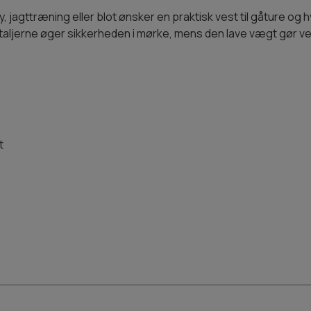
ly, jagttræning eller blot ønsker en praktisk vest til gåture o
taljerne øger sikkerheden i mørke, mens den lave vægt gør v
t