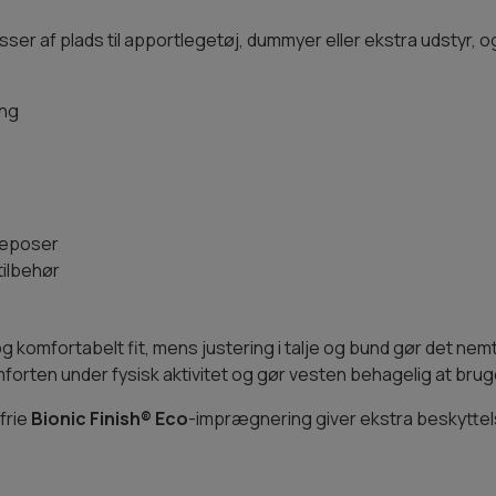
r af plads til apportlegetøj, dummyer eller ekstra udstyr, og
ing
deposer
tilbehør
g komfortabelt fit, mens justering i talje og bund gør det nem
mforten under fysisk aktivitet og gør vesten behagelig at br
frie
Bionic Finish® Eco
-imprægnering giver ekstra beskyttel