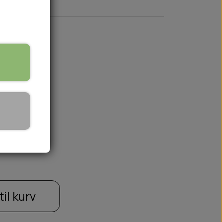
3XL
🏕️ TRÆNING & AKTIVITET
TRÆNING
AKTIVITETSLEGETØJ
til kurv