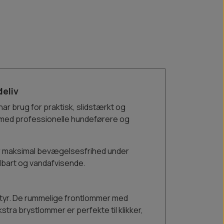
deliv
 har brug for praktisk, slidstærkt og
e med professionelle hundeførere og
får maksimal bevægelsesfrihed under
ndbart og vandafvisende.
udstyr. De rummelige frontlommer med
ra brystlommer er perfekte til klikker,