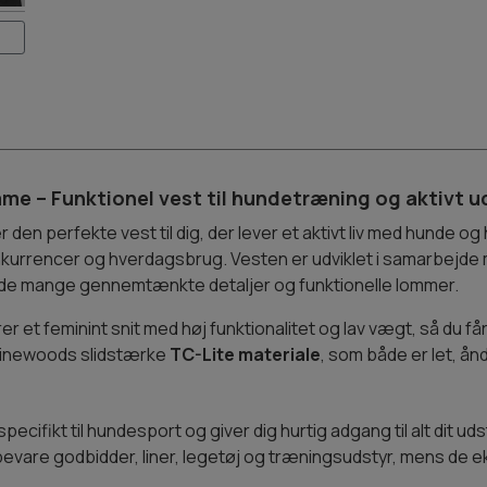
me – Funktionel vest til hundetræning og aktivt u
r den perfekte vest til dig, der lever et aktivt liv med hunde og
onkurrencer og hverdagsbrug. Vesten er udviklet i samarbejd
i de mange gennemtænkte detaljer og funktionelle lommer.
et feminint snit med høj funktionalitet og lav vægt, så du 
i Pinewoods slidstærke
TC-Lite materiale
, som både er let, å
pecifikt til hundesport og giver dig hurtig adgang til alt dit 
are godbidder, liner, legetøj og træningsudstyr, mens de ekst