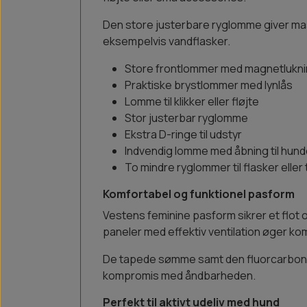
Den store justerbare ryglomme giver masse
eksempelvis vandflasker.
Store frontlommer med magnetlukn
Praktiske brystlommer med lynlås
Lomme til klikker eller fløjte
Stor justerbar ryglomme
Ekstra D-ringe til udstyr
Indvendig lomme med åbning til hun
To mindre ryglommer til flasker eller 
Komfortabel og funktionel pasform
Vestens feminine pasform sikrer et flot o
paneler med effektiv ventilation øger ko
De tapede sømme samt den fluorcarbon
kompromis med åndbarheden.
Perfekt til aktivt udeliv med hund