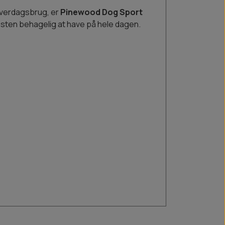
g hverdagsbrug, er
Pinewood Dog Sport
esten behagelig at have på hele dagen.