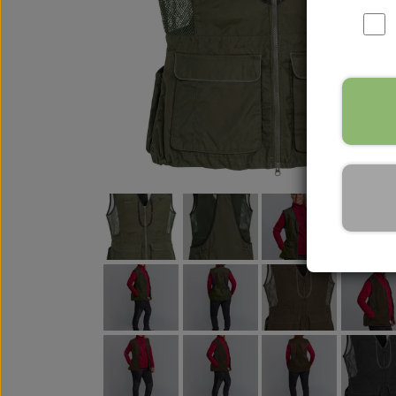
WOOLF ULTIMATE
TIL HJEMMET
WOLFSBLUT
STØVLER
WOLFBLUT VETLINE
VASK OG IMPRÆGNERING
KOSTTILSKUD
VÅDFODER TIL HUNDE
TOPPING TIL TØRFODER
🐕 HUNDETØJ
SVØMMEVESTE
SKO OG STRØMPER
JAKKER TIL HUNDE