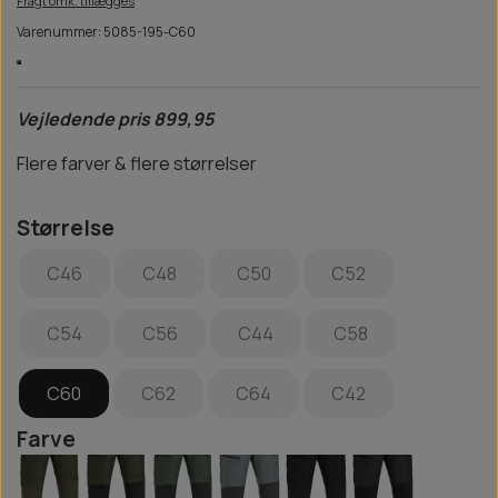
Fragt omk. tillægges
Varenummer: 5085-195-C60
Vejledende pris 899,95
Flere farver & flere størrelser
Størrelse
C46
C48
C50
C52
C54
C56
C44
C58
C60
C62
C64
C42
Farve