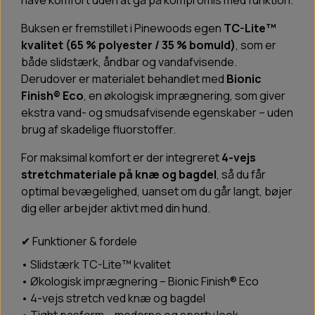
have komfort uden at gå på kompromis med funktion.
Buksen er fremstillet i Pinewoods egen
TC-Lite™
kvalitet (65 % polyester / 35 % bomuld)
, som er
både slidstærk, åndbar og vandafvisende.
Derudover er materialet behandlet med
Bionic
Finish® Eco
, en økologisk imprægnering, som giver
ekstra vand- og smudsafvisende egenskaber – uden
brug af skadelige fluorstoffer.
For maksimal komfort er der integreret
4-vejs
stretchmateriale på knæ og bagdel
, så du får
optimal bevægelighed, uanset om du går langt, bøjer
dig eller arbejder aktivt med din hund.
✔ Funktioner & fordele
• Slidstærk TC-Lite™ kvalitet
• Økologisk imprægnering – Bionic Finish® Eco
• 4-vejs stretch ved knæ og bagdel