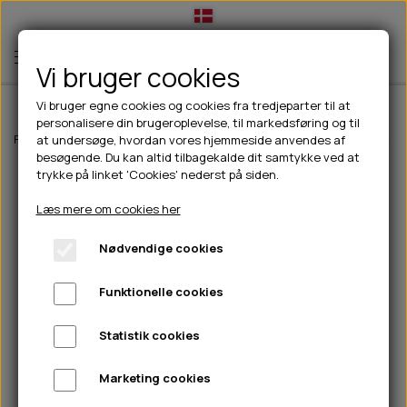
Vi bruger cookies
Vi bruger egne cookies og cookies fra tredjeparter til at
personalisere din brugeroplevelse, til markedsføring og til
TIL HUND
Forside
Outdoor
Pinewood tøj
Herre
Pinewood Caribou Bukser 
at undersøge, hvordan vores hjemmeside anvendes af
besøgende. Du kan altid tilbagekalde dit samtykke ved at
💧FODER- VANDSKÅLE
TIL HUNDEEJER
trykke på linket 'Cookies' nederst på siden.
SLIK- & SNUSEMÅTTER
🥩 HUNDEFODER
DRIKKEFLASKER/TERMOFLASKER
TIL KAT
Læs mere om cookies her
🦺 HALSBÅND, LINER & SELER
FODER- & VANDSKÅLE
BELCANDO
HØMHØM POSER & DISPENSER
TILBUD
Nødvendige cookies
🦴 GODBIDDER & SNACKS
GODBIDSTASKE
CARNILOVE
LØB/TRÆNING
NYHEDER
Funktionelle cookies
🍖 SMAGSVARIANTER
🎾 LEGETØJ
HALSBÅND
CHICOPEE
HUER OG VANTER
🦠 PLEJE & HYGIEJNE
ABONNEMENT
TYGGEBEN
BOLDE
SELER
EDEN
GRIS
PINEWOOD SALES
Statistik cookies
HUNDESHAMPOO & BALSAM
HUNDEFODER UDEN KORN
100% NATURLIG SNACK
🐕 HUNDETØJ
OKSE & KALV
BAMSER
LINER
PINEWOOD TØJ
Marketing cookies
TÆNDER, ØRE, ØJE, POTER & NÆSE
🐾 UDSTYR & KOMFORT
SVØMMEVESTE
REBLEGETØJ
STORKØB
ISEGRIM
LYGTER
HEST
REGNTØJ