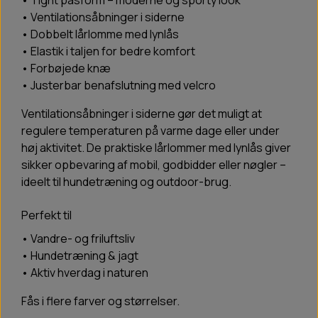
• Tight pasform – moderne og sporty look
• Ventilationsåbninger i siderne
• Dobbelt lårlomme med lynlås
• Elastik i taljen for bedre komfort
• Forbøjede knæ
• Justerbar benafslutning med velcro
Ventilationsåbninger i siderne gør det muligt at
regulere temperaturen på varme dage eller under
høj aktivitet. De praktiske lårlommer med lynlås giver
sikker opbevaring af mobil, godbidder eller nøgler –
ideelt til hundetræning og outdoor-brug.
Perfekt til
• Vandre- og friluftsliv
• Hundetræning & jagt
• Aktiv hverdag i naturen
Fås i flere farver og størrelser.