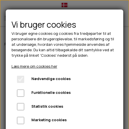
Vi bruger cookies
Vi bruger egne cookies og cookies fra tredjeparter til at
personalisere din brugeroplevelse, til markedsføring og til
TIL HUND
Forside
Outdoor
Pinewood tøj
Herre
Pinewood Tiveden Fleeceja
at undersøge, hvordan vores hjemmeside anvendes af
besøgende. Du kan altid tilbagekalde dit samtykke ved at
💧FODER- VANDSKÅLE
TIL HUNDEEJER
trykke på linket 'Cookies' nederst på siden.
SLIK- & SNUSEMÅTTER
🥩 HUNDEFODER
DRIKKEFLASKER/TERMOFLASKER
TIL KAT
Læs mere om cookies her
🦺 HALSBÅND, LINER & SELER
FODER- & VANDSKÅLE
BELCANDO
HØMHØM POSER & DISPENSER
TILBUD
Nødvendige cookies
🦴 GODBIDDER & SNACKS
GODBIDSTASKE
CARNILOVE
LØB/TRÆNING
NYHEDER
Funktionelle cookies
🍖 SMAGSVARIANTER
🎾 LEGETØJ
HALSBÅND
CHICOPEE
HUER OG VANTER
🦠 PLEJE & HYGIEJNE
ABONNEMENT
TYGGEBEN
BOLDE
SELER
EDEN
GRIS
PINEWOOD SALES
Statistik cookies
HUNDESHAMPOO & BALSAM
HUNDEFODER UDEN KORN
100% NATURLIG SNACK
🐕 HUNDETØJ
OKSE & KALV
BAMSER
LINER
PINEWOOD TØJ
Marketing cookies
TÆNDER, ØRE, ØJE, POTER & NÆSE
🐾 UDSTYR & KOMFORT
SVØMMEVESTE
REBLEGETØJ
STORKØB
ISEGRIM
LYGTER
HEST
REGNTØJ