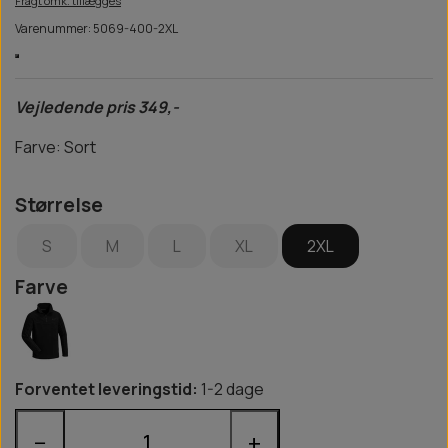
Fragt omk. tillægges
Varenummer: 5069-400-2XL
Vejledende pris 349,-
Farve: Sort
Størrelse
S
M
L
XL
2XL
Farve
Forventet leveringstid:
1-2 dage
−
+