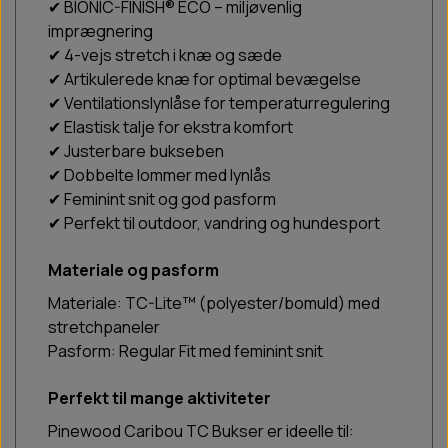
✔ BIONIC-FINISH® ECO – miljøvenlig
imprægnering
✔ 4-vejs stretch i knæ og sæde
✔ Artikulerede knæ for optimal bevægelse
✔ Ventilationslynlåse for temperaturregulering
✔ Elastisk talje for ekstra komfort
✔ Justerbare bukseben
✔ Dobbelte lommer med lynlås
✔ Feminint snit og god pasform
✔ Perfekt til outdoor, vandring og hundesport
Materiale og pasform
Materiale: TC-Lite™ (polyester/bomuld) med
stretchpaneler
Pasform: Regular Fit med feminint snit
Perfekt til mange aktiviteter
Pinewood Caribou TC Bukser er ideelle til: