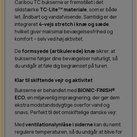
Caribou TC bukserne er fremstillet i det
slidstærke
TC-Lite™ materiale
, som er både
let, åndbart og vandafvisende. Samtidig er der
integreret
4-vejs stretch i knæ og sæde
,
hvilket giver maksimal bevægelsesfrihed og
komfort – selv ved høj aktivitet.
De
formsyede (artikulerede) knæ
sikrer, at
bukserne følger dine bevægelser naturligt, så
du undgår at føle dig begrænset på turen.
Klar til skiftende vejr og aktivitet
Bukserne er behandlet med
BIONIC-FINISH®
ECO
, en miljøvenlig imprægnering, der gør dem
ekstra modstandsdygtige overfor vand og
snavs. Perfekt til det omskiftelige danske vejr.
Med
ventilationslynlåse i siderne
kan du nemt
regulere temperaturen, så du undgår at blive for