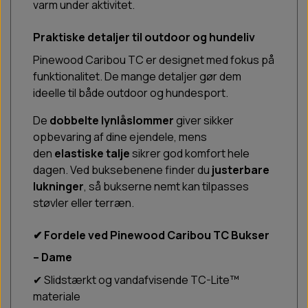
varm under aktivitet.
Praktiske detaljer til outdoor og hundeliv
Pinewood Caribou TC er designet med fokus på
funktionalitet. De mange detaljer gør dem
ideelle til både outdoor og hundesport.
De
dobbelte lynlåslommer
giver sikker
opbevaring af dine ejendele, mens
den
elastiske talje
sikrer god komfort hele
dagen. Ved buksebenene finder du
justerbare
lukninger
, så bukserne nemt kan tilpasses
støvler eller terræn.
✔ Fordele ved Pinewood Caribou TC Bukser
– Dame
✔ Slidstærkt og vandafvisende TC-Lite™
materiale