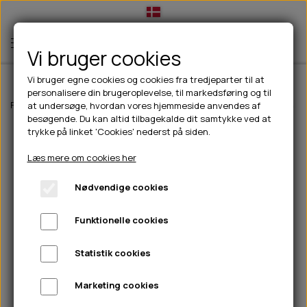
Vi bruger cookies
Vi bruger egne cookies og cookies fra tredjeparter til at
personalisere din brugeroplevelse, til markedsføring og til
TIL HUND
Forside
Outdoor
Pinewood tøj
Dame
Pinewood Caribou TC Buk
at undersøge, hvordan vores hjemmeside anvendes af
besøgende. Du kan altid tilbagekalde dit samtykke ved at
💧FODER- VANDSKÅLE
TIL HUNDEEJER
trykke på linket 'Cookies' nederst på siden.
SLIK- & SNUSEMÅTTER
🥩 HUNDEFODER
DRIKKEFLASKER/TERMOFLASKER
TIL KAT
Læs mere om cookies her
🦺 HALSBÅND, LINER & SELER
FODER- & VANDSKÅLE
BELCANDO
HØMHØM POSER & DISPENSER
TILBUD
Nødvendige cookies
🦴 GODBIDDER & SNACKS
GODBIDSTASKE
CARNILOVE
LØB/TRÆNING
NYHEDER
Funktionelle cookies
🍖 SMAGSVARIANTER
🎾 LEGETØJ
HALSBÅND
CHICOPEE
HUER OG VANTER
🦠 PLEJE & HYGIEJNE
ABONNEMENT
TYGGEBEN
BOLDE
SELER
EDEN
GRIS
PINEWOOD SALES
Statistik cookies
HUNDESHAMPOO & BALSAM
HUNDEFODER UDEN KORN
100% NATURLIG SNACK
🐕 HUNDETØJ
OKSE & KALV
BAMSER
LINER
PINEWOOD TØJ
Marketing cookies
TÆNDER, ØRE, ØJE, POTER & NÆSE
🐾 UDSTYR & KOMFORT
SVØMMEVESTE
REBLEGETØJ
STORKØB
ISEGRIM
LYGTER
HEST
REGNTØJ