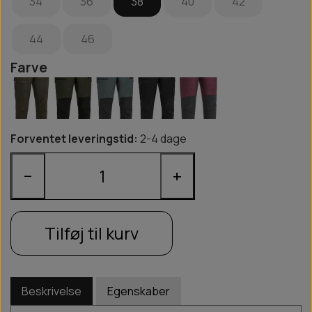
34
36
38
40
42
44
46
Farve
Forventet leveringstid:
2-4 dage
−
+
Tilføj til kurv
Beskrivelse
Egenskaber